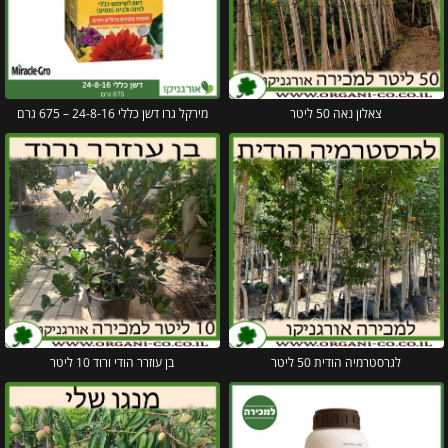
צאלון נאה 50 ליטר
מירקל גרו דשן כללי 24-8-16 – 675 גרם
לגרסטרמיה הודית 50 ליטר
בן עוזרר הודי ורוד 10 ליטר