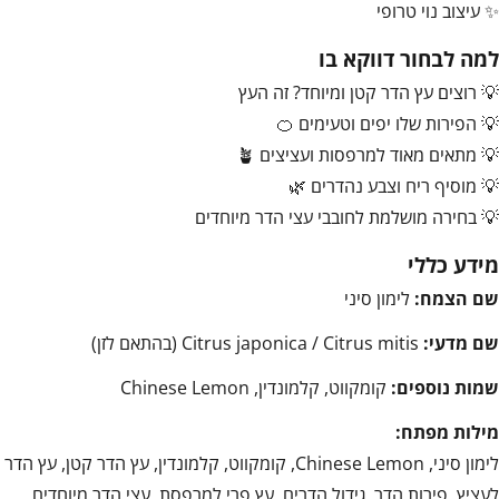
✨ עיצוב נוי טרופי
למה לבחור דווקא בו
💡 רוצים עץ הדר קטן ומיוחד? זה העץ
💡 הפירות שלו יפים וטעימים 🍊
💡 מתאים מאוד למרפסות ועציצים 🪴
💡 מוסיף ריח וצבע נהדרים 🌿
💡 בחירה מושלמת לחובבי עצי הדר מיוחדים
מידע כללי
שם הצמח:
לימון סיני
שם מדעי:
Citrus japonica / Citrus mitis (בהתאם לזן)
שמות נוספים:
קומקווט, קלמונדין, Chinese Lemon
מילות מפתח:
לימון סיני, Chinese Lemon, קומקווט, קלמונדין, עץ הדר קטן, עץ הדר
לעציץ, פירות הדר, גידול הדרים, עץ פרי למרפסת, עצי הדר מיוחדים