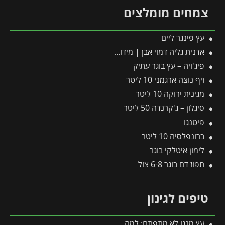
צמחים מומלצים
עץ פינגר ליים
אדנית גליה דמוי אבן | מידות 78x30x29 ס״מ | חול
פיג'ויה – עץ בוגר עתיק
זיף נוצה ארגמני 10 ליטר
מגינית ירוקה 10 ליטר
סיגלון – ג'קרנדה 50 ליטר
פיטנגו
ברונפלסיה 10 ליטר
לימון איטלקי בוגר
תפוז דם בוגר 6-8 צול
טיפים לגינון
עץ מנגו לא מתפתח: למה העץ שלכם לא גדל ואיך משחררים אותו?