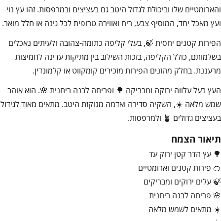
והארומטיים שלו וביכולת לגדול היטב גם בעציצים ובמרפסות. זהו עץ נוי
ועץ מאכל יחד, המוסיף צבע, ריח ואווירה טרופית לכל גינה או חלל מואר.
הפירות קטנים יחסית 🍃, בעלי קליפה כתומה-צהובה ולעיתים נאכלים
בשלמותם, כולל הקליפה, בזכות השילוב בין מתיקות עדינה לחמיצות
מרעננת. בחלק מהזנים הפירות מזכירים קומקווט או קלמונדין.
העץ בעל עלווה ירוקה ומבריקה 🌳 ופריחה לבנה ריחנית 🌸. הוא אוהב
שמש מלאה ☀️, השקיה סדירה ואדמה מנוקזת היטב. מתאים מאוד לגידול
בעציצים גדולים 🪴 ולמרפסות.
תיאור הצמח
🌳 עץ הדר קטן ירוק עד
🍊 פירות קטנים וארומטיים
🍃 עלים ירוקים ומבריקים
🌸 פריחה לבנה ריחנית
☀️ מתאים לשמש מלאה