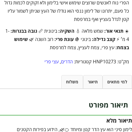
הפרי נוח לאנשים שרוצים שימוש אישי בלימון ולא זקוקים לכמות גדול
כל פעם, יתרונו של לימון ננסי הוא גודלו של העץ שניתן לשמור עליו
קטן לגדל בעציץ ואף במרפסת
☀️
תנאי אור:
שמש מלאה 💧
השקיה:
בינונית 📏
גובה בבגרות:
1-
4 מ׳ ⚡
קצב גדילה:
בינוני 🍇
עונת פרי:
רוב השנה 🌿
שימוש
בצמח:
עץ פרי, צמח לעציץ, צמח למרפסת
מק"ט:
HNP10273
קטגוריות:
הדרים
,
עצי פרי
למי מתאים
תיאור
משלוח
תיאור מפורט
תיאור מלא
לימון סיני הוא עץ הדר קטן ומיוחד 🍊🌿, הידוע בפירות הקטנים