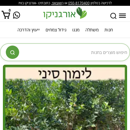
לרכישה בטלפון
050-8170400
או ב
וואצאפ
, כתובתינו -אורגניקו בוויז
0
חנות
משתלה
מנגו
גידול צמחים
ייעוץ והדרכה
אין מוצרים בסל הקניות.