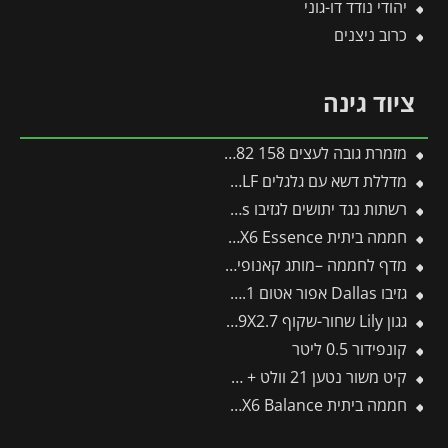
יהודי נודד דו-גוני
כרוב ניצנים
ציוד גינה
מזמרת גובה לעצים 158 UPX82 ס"מ פיסקארס
מדללת דשא עם גלגלים UR-M3 – WOLF
רשתות נגד יתושים לגזיבו 4.3X4.9 Dallas מבית פלרם – Canopia
חממה ביתית 2.4X6 Essence מבית פלרם – Canopia
מדף לחממה –מותג קאנופיה 12 יח'
גזיבו Dallas אפור אטום 3.6X6.1 מבית פלרם – Canopia
גגון Lily שחור-שקוף 0.9X2.7 בעיצוב רטרו מבית פלרם – Canopia
קונפידור 0.5 ליטר
קיט משור נטען 21 וולט + 2 סוללות + מטען 4-SW -תבור
חממה ביתית 3X6 Balance מבית פלרם – Canopia