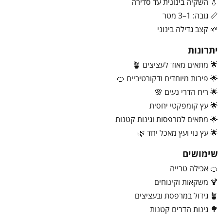
💧 השקיה בינונית עד סדירה
📏 גובה: 1–3 מטר
🌱 קצב גדילה בינוני
יתרונות
🌟 מתאים מאוד לעציצים 🪴
🌟 פירות מיוחדים ודקורטיביים 🍊
🌟 ריח הדרי נעים 🌸
🌟 עץ קומפקטי יחסית
🌟 מתאים למרפסות וגינות קטנות
🌟 עץ נוי ועץ מאכל יחד 🌿
שימושים
🍊 אכילה טרייה
🍹 משקאות וקינוחים
🪴 גידול במרפסת ובעציצים
🌳 גינות הדרים קטנות