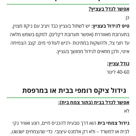
אפשר לגדל בעציץ?
כן
טיפ לגידול בעציץ
:
יש לשתול בעציץ כבד ויציב עם ניקוז מצוין,
בתערובת מאווררת (אפשר תערובת דקלים). למקם בשמש מלאה
עד חצי צל, ולהשקות במתינות -רגיש לעודפי מים. קצב הצמיחה
איטי, ולכן מתאים לגידול ממושך בעציץ.
גודל עציץ:
40-60 ליטר
גידול ציקס רומפי בבית או במרפסת
אפשר לגדל בבית (בתור צמח בית):
לא
גידול צמחי בית
הוא דרך טבעית להכניס חיים, רוגע ואוויר נקי
לבית או למשרד – ולא רק אלמנט עיצובי. כדי שהצמחים ישגשגו,