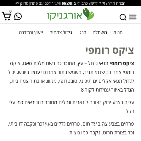
הצמח חולה? זקוק לדשן? כתבו לי
בוואצאפ
ואעזור לכם עם פתרון מדויק 🌱
0
חנות
משתלה
מנגו
גידול צמחים
ייעוץ והדרכה
אין מוצרים בסל הקניות.
ציקס רומפי
ציקס רומפי
תנאי גידול – עץ, המוכר גם בשם מלכת סאגו, ציקס
רומפי צמח רב שנתי תדיר, משמש בתור צמח נוי עמיד ביובש, יכול
לגדול תנאי אקלים ים תיכוני, סובטרופי, ממוזג או בתור צמח בית,
הגדל באיזור עמידות לקור 8
עלים בצבע ירוק בצורה לינארית וגדלים מחוברים וניראים כמו עלי
דקל
פרחים בצבע צהוב עד חום, פרחים גדלים בעץ זכר ונקבה דו-ביתי,
זכר בצורת חרוט, נקבה כמו נוצות