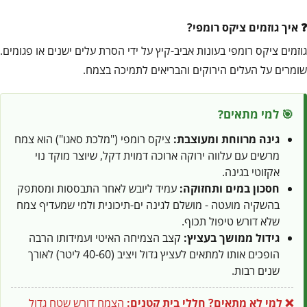
איך גוזמים ציקס רומפי?
גוזמים ציקס רומפי בעונות אביב-קיץ על ידי הסרת עלים ישנים או פגומים.
שומרים על העלים הירוקים והבריאים לתמיכה בצמח.
🎯 למי מתאים?
גינה מרווחת ומעוצבת:
ציקס רומפי ("מלכת סאגו") הוא צמח
מרשים עם עלווה ירוקה ארוכה דמוית דקל, שיוצר מוקד נוי
אקזוטי בגינה.
חסכון במים ותחזוקה:
עמיד ליובש לאחר התבססות ומסתפק
בהשקיה מועטה - מושלם לגינה ים-תיכונית ולמי שמעדיף צמח
שלא דורש טיפול תכוף.
גידול ממושך בעציץ:
קצב הצמיחה האיטי ועמידותו הרבה
הופכים אותו למתאים לעציץ גדול ויציב (40-60 ליטר) לאורך
שנים רבות.
❌ למי לא מתאים?
חללי בית קטנים:
הצמח דורש שטח גדול