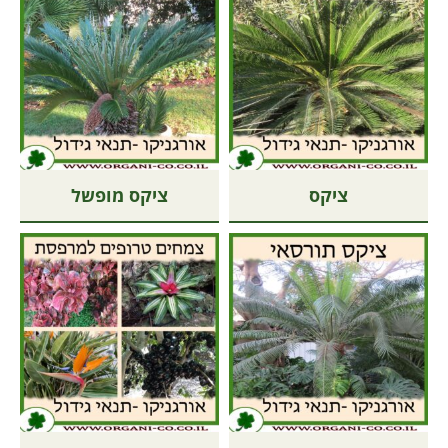
ציקס
ציקס מופשל