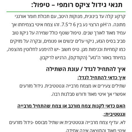
תנאי גידול ציקס רומפי – טיפול:
קרקע קלה עד בינונית, מנוקזת היטב, עם תכולת חומר אורגני
מתונה. ה־pH הרצוי נע בין 6 ל־7.5. זהו צמח איטי בצמיחתו אך
עמיד מאוד לאורך שנים. טיפול שוטף כולל שמירה על ניקוז טוב
סביב בסיס הגזע, ניקוי עלים יבשים או פגומים, ובקרה על מזיקים
כמו קמחיות וכנימות מגן. טיפ חשוב -יש להימנע לחלוטין מהצפה,
במיוחד באזור ה"גזע" (הקודקס), הרגיש לריקבון.
איך להתחיל לגדל / עונת השתילה
איך כדאי להתחיל לגדל:
שתילים צעירים או מצמח מרבייה וגטטטיבית. גידול מזרעים
אפשרי אך איטי מאוד ודורש סבלנות רבה.
האם כדאי לקנות צמח מורכב או צמח שהתחיל מרבייה
וגגטטיבית:
.
לא. עדיף צמח מרבייה וגטטטיבית או שתיל מבוסס -גידול מזרעים
איטי מאוד והתוצאה אינה אחידה.