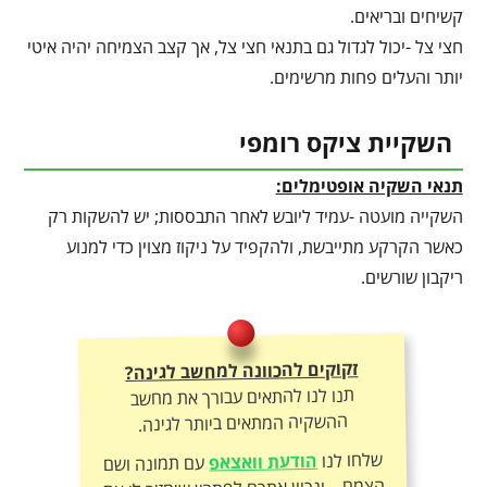
קשיחים ובריאים.
חצי צל -יכול לגדול גם בתנאי חצי צל, אך קצב הצמיחה יהיה איטי
יותר והעלים פחות מרשימים.
השקיית ציקס רומפי
תנאי השקיה אופטימלים:
השקייה מועטה -עמיד ליובש לאחר התבססות; יש להשקות רק
כאשר הקרקע מתייבשת, ולהקפיד על ניקוז מצוין כדי למנוע
ריקבון שורשים.
זקוקים להכוונה למחשב לגינה?
תנו לנו להתאים עבורך את מחשב
ההשקיה המתאים ביותר לגינה.
שלחו לנו
הודעת וואצאפ
עם תמונה ושם
הצמח – ונכוון אתכם לפתרון שיחזיר לו את