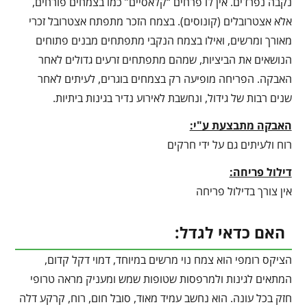
נקבה נפרדים. אין לו פרחים “קלאסיים” כמו בצמחים פורחים,
אלא אצטרובלים (קונוסים). בצמח הזכר מתפתח אצטרובל זכרי
מאורך ומרשים, ואילו בצמח הנקבי מתפתחים מבנים פתוחים
הנושאים את הביציות, שמהם מתפתחים זרעים גדולים לאחר
האבקה. הפריחה מופיעה רק בצמחים בוגרים, לעיתים לאחר
שנים רבות של גידול, ונחשבת לאירוע נדיר בגינות ביתיות.
האבקה מתבצעת ע"י:
רוח ולעיתים גם על ידי חרקים
דילול פריחה:
אין צורך בדילול פריחה
האם כדאי לגדל:
הציקס רומפי הוא צמח נוי מרשים במיוחד, דמוי דקל קדום,
המתאים לגינות ולמרפסות שטופות שמש ומעניק מראה טרופי
חזק בכל עונה. הוא נחשב עמיד מאוד, סובל חום, רוח, קרקע דלה