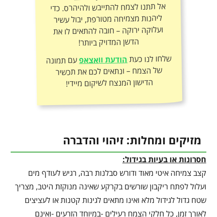
אל תתנו לצמח להתייבש ולהיהרס. כדי
ליהנות מצמיחה מטורפת, יבול עשיר
ועלוקה ירוקה – חובה להתאים לו את
הדשן המדויק ביותר!
שלחו לנו כעת
הודעת וואצאפ
עם תמונה
של הצמח – ונתאים לכם את תכשיר
הדישון המנצח לשיקום מיידי!
מזיקים ומחלות: זיהוי והדברה
חסרונות או בעיות בגידול:
קצב צמיחה איטי מאוד ודורש סבלנות רבה, רגיש לעודף מים
ועלול לפתח ריקבון שורשים בקרקע שאינה מנוקזת היטב, מצריך
שטח גדול לגידול מלא ואינו מתאים לגינות קטנות או לעציצים
לאורך זמן, כל חלקי הצמח רעילים -במיוחד הזרעים -ואינם