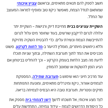
חשוב לספק להם תנאים מתאימים, ובראשם
עציץ איכותי
שמותאם לגודל הצמח, מאפשר ניקוז טוב ומוסיף למראה המעוצב
של החלל.
השקיית עציצים בבית
מחייבת דיוק ורגישות – השקיית יתר
עלולה לגרום לריקבון שורשים, בעוד שחוסר מים עלול לגרום
להתייבשות הצמח ונשירת עלים. כדי להבטיח השקיה מדויקת
וללא ניחושים מיותרים, מומלץ להיעזר ב-
מד לחות לקרקע
. פשוט
מכניסים את המד לתוך תערובת השתילה, ובתוך שניות תוכלו
לדעת מה מצב הלחות בעומק הקרקע – וכך להחליט בביטחון אם
הגיע הזמן להשקות או שמוטב להמתין.
עוד מרכיב חיוני הוא שימוש ב-
תערובת שתילה
, המספקת
לצמחים אוורור, ניקוז ומינרלים מתאימים, ומונעת התפתחות
מזיקים ופטריות. תערובת טובה היא הבסיס לצמיחה בריאה.
לצד מצע איכותי, אל תשכחו לדשן!
דשן לצמחי בית
מספק את
כל היסודות הדרושים לצמח – עידוד צמיחה, התחדשות עלים