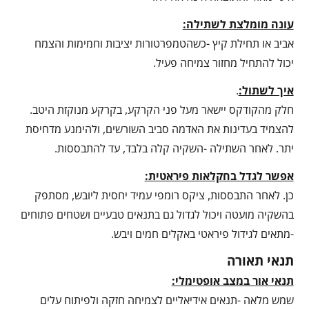
עונה מומלצת לשתילה:
אביב או תחילת קיץ -כשהטמפרטורות יציבות וחמימות והצמח
יכול להתחיל מחזור צמיחה פעיל.
איך לשתול:
.
חלק מהקודקס יישאר מעל פני הקרקע, בקרקע מנוקזת היטב.
להצמיד בעדינות את האדמה סביב השורשים, ולהימנע מדחיסת
יתר. לאחר השתילה -השקיה קלה בלבד, עד להתבססות.
אפשר לגדל בחקלאות פיראטית:
כן. לאחר התבססות, ציקס רומפי עמיד יחסית ליובש, מסתפק
בהשקיה מועטה ויכול לגדול גם בתנאים טבעיים ושטחים פתוחים
-מתאים לגידול פיראטי באקלים חמים ויבש.
תנאי תאורה
תנאי אור במצב אופטימלי:
שמש מלאה -תנאים אידיאליים לצמיחה חזקה ולפיתוח עלים