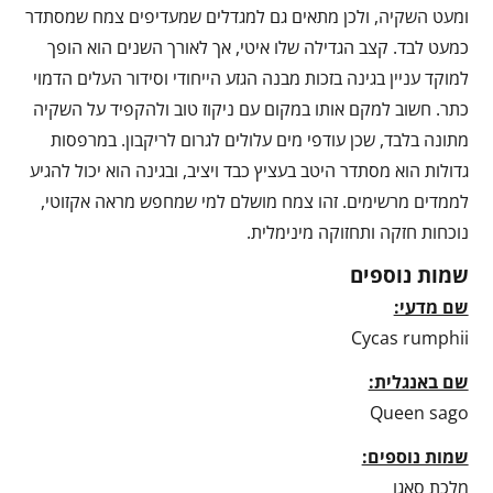
ומעט השקיה, ולכן מתאים גם למגדלים שמעדיפים צמח שמסתדר
כמעט לבד. קצב הגדילה שלו איטי, אך לאורך השנים הוא הופך
למוקד עניין בגינה בזכות מבנה הגזע הייחודי וסידור העלים הדמוי
כתר. חשוב למקם אותו במקום עם ניקוז טוב ולהקפיד על השקיה
מתונה בלבד, שכן עודפי מים עלולים לגרום לריקבון. במרפסות
גדולות הוא מסתדר היטב בעציץ כבד ויציב, ובגינה הוא יכול להגיע
לממדים מרשימים. זהו צמח מושלם למי שמחפש מראה אקזוטי,
נוכחות חזקה ותחזוקה מינימלית.
שמות נוספים
שם מדעי:
Cycas rumphii
שם באנגלית:
Queen sago
שמות נוספים:
מלכת סאגו