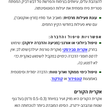
להצהבת עלים, עיוותים בצימוח והפרשת טל דבש דביק המפתח
פטריית פיח ומפחית את יעילות הפוטוסינתזה.
עונת פעילות מרכזית
:
מאביב ועד סתיו (מרץ–אוקטובר),
עם שיא פעילות בחודשי הקיץ החמים.
אפשרויות טיפול והדברה:
טיפול ביולוגי או אורגני (מניעה והדברה ירוקה)
:
שימוש
בחרק
אקרית סבירסקי
(אקרית טורפת יעילה)
שימו לב: אין
לרסס חומרי הדברה כימיים במקביל לשימוש באקרית כדי
לא לפגוע בה
.
טיפול כימי ממוקד וארוך טווח
:
הדברה יסודית וסיסטמית
באמצעות
קונפידור
או
קודקוד
.
אקרית הקורים
אקרית הקורים היא מזיק זעיר במיוחד (0.3–0.5 מ"מ) בעל גוף
שטוח וצהבהב-ירקרק. הסימן המובהק ביותר לנוכחותה הוא