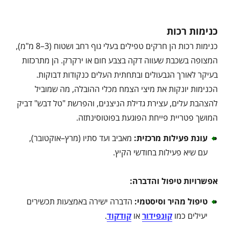
כנימות רכות
כנימות רכות הן חרקים טפילים בעלי גוף רחב ושטוח (3–8 מ"מ),
המצופה בשכבת שעווה דקה בצבע חום או ירקרק. הן מתרכזות
בעיקר לאורך הגבעולים ובתחתית העלים כנקודות דבוקות.
הכנימות יונקות את מיצי הצמח מכלי ההובלה, מה שמוביל
להצהבת עלים, עצירת גדילת הניצנים, והפרשת "טל דבש" דביק
המושך פטריית פייחת הפוגעת בפוטוסינתזה.
עונת פעילות מרכזית
:
מאביב ועד סתיו (מרץ–אוקטובר),
עם שיא פעילות בחודשי הקיץ.
אפשרויות טיפול והדברה
:
טיפול מהיר וסיסטמי
:
הדברה ישירה באמצעות תכשירים
יעילים כמו
קונפידור
או
קודקוד
.