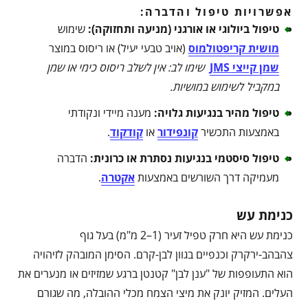
אפשרויות טיפול והדברה:
טיפול ביולוגי או אורגני (מניעה ותחזוקה)
:
שימוש
מושית קריפטולמוס
(אויב טבעי יעיל) או ריסוס במוצר
שמן קייצי JMS
שימו לב: אין לשלב ריסוס כימי או שמן
במקביל לשימוש במושיות
.
טיפול מהיר בנגיעות גלויה
:
מענה מיידי ונקודתי
באמצעות התכשיר
קונפידור
או
קודקוד
.
טיפול סיסטמי בנגיעות נסתרת או כרונית
:
הדברה
מעמיקה דרך השורשים באמצעות
אקטרה
.
כנימת עש
כנימת עש היא חרק טפיל זעיר (1–2 מ"מ) בעל גוף
צהבהב-ירקרק וכנפיים בגוון לבן-קרם. הסימן המובהק לזיהויה
הוא התעופפות של "ענן לבן" קטנטן ברגע שמזיזים או מנערים את
העלים. המזיק יונק את מיצי הצמח מכלי ההובלה, מה שגורם