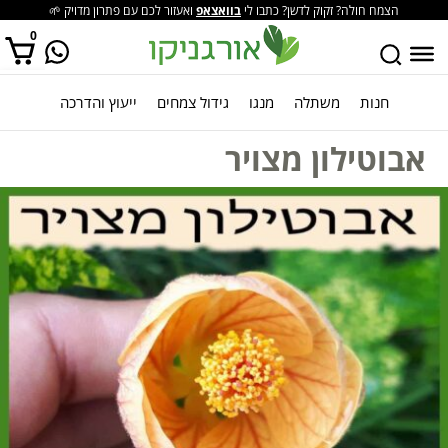
הצמח חולה? זקוק לדשן? כתבו לי
בוואצאפ
ואעזור לכם עם פתרון מדויק 🌱
0
חנות
משתלה
מנגו
גידול צמחים
ייעוץ והדרכה
אין מוצרים בסל הקניות.
אבוטילון מצויר