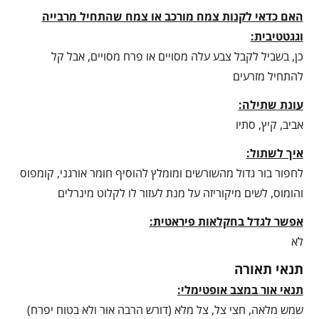
האם כדאי לקנות צמח מורכב או צמח שהתחיל מרבייה
וגגטטיבית:
כן, בשביל לקבל צבע עלה מסויים או פרח מסויים, אבל קל
להתחיל מזרעים
עונת שתילה:
אביב, קיץ, סתיו
איך לשתול:
לחפור בור גדול מהשורשים ומומלץ להוסיף חומר אורגני, קומפוס
והומוס, לשים מיקוריזה על מנת לעזור לו לקלוט מינרלים
אפשר לגדל בחקלאות פיראטית:
לא
תנאי תאורה
תנאי אור במצב אופטימלי:
שמש מלאה, חצי צל, צל מלא (דורש הרבה אור ולא בטוח יפרח)