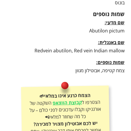
בונוס
שמות נוספים
שם מדעי:
Abutilon pictum
שם באנגלית:
Redvein abutilon, Red vein Indian mallow
שמות נוספים:
צמח קטיפה, אבוטילון מגוון
הצמח כרגע אינו במלאי🌱
הצטרפו ל
קבוצת הווצאפ
השקטה של
אורגניקו וקבלו עדכונים לפני כולם – על
כל מה שחוזר למלאי📲
יש לכם אבוטילון מצויר למכירה?
אפשר לפרסם אותו דרך אורגניקו, אתם
קובעים את המחיר ואנחנו נעזור בפרסום