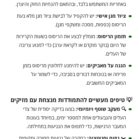
באחריות המשתמש בלבד, ובהתאם להנחיות החוק והיצרן.
ציוד מגן אישי:
יש להקפיד על לבישת ציוד מגן מלא בעת
הריסוס (כפפות, מסכה ומשקפי מגן).
תזמון הריסוס:
מומלץ לבצע את הריסוס בשעות הקרירות
של היום (בוקר מוקדם או לקראת ערב) כדי למנוע צריבה
של העלים.
הגנה על מאביקים:
יש להימנע לחלוטין מריסוס בזמן
פריחה או בנוכחות דבורים בסביבה, כדי לשמור על
המאביקים החשובים.
💡 טיפים מעשיים להתמודדות מנצחת עם מזיקים
🔍 מעקב שוטף ויומיומי:
בצעו בדיקה יסודית של צדי
העלים והגבעולים אחת למספר ימים, במיוחד בעונות
המעבר הרגישות, כדי לתפוס את הנגיעות בתחילתה.
✂️ גיזום וסניטציה:
במקרה של נגיעות חמורה ומקומית,