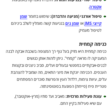
אקטרה
.
טיפול אורגני (מניעה והדברה)
:
שימוש בחומר
שמן
קייצי JMS
או
שמן נים
בנגיעות קשה מומלץ לשלב ביניהם
לטיפול מעמיק
כנימה קמחית
כנימה קמחית היא מזיק בעל גוף רך המצופה בשכבת אבקה לבנה
המעניקה לו מראה "קמחי". ניתן לזהות אותן כגושים
לבנים-אבקתיים במפגשי גבעולים ועלים, סביב ניצנים ובקצוות
הענפים. הכנימה יונקת את מיצי התאים, מה שמוביל להצהבת
עלים, עיוות צימוח, דלדול העץ והפרשת סוכרים המפתחים
פטריית פיח (פייחת) הפוגעת בפוטוסינתזה.
עונת פעילות מרכזית
:
מאביב ועד סתיו (מרץ–אוקטובר),
עם שיא פעילות בקיץ החם.