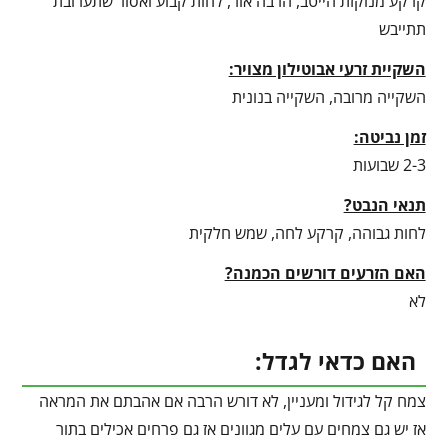
קרקע מנוקזת הייטב, הרבה אור, לחות קבוע ואסור שתערובת
תתייבש
השקיית זרעי אבוטילון מצויר:
השקייה מרובה, השקייה בנונית
זמן נביטה:
2-3 שבועות
תנאי הנבט?
לחות גבוהה, קרקע לחה, שמש חלקית
האם הזרעים דורשים הכמנה?
לא
האם כדאי לגדל:
צמח קל לגידול ומעניין, לא דורש הרבה אם אהבתם את המראה
אז יש גם צמחים עם עלים מגוונים אז גם פרחים אכילים בתור