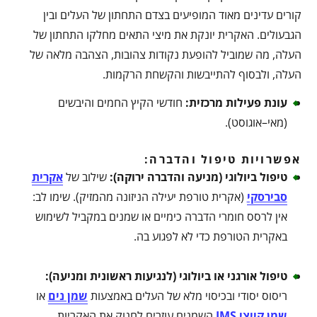
קורים עדינים מאוד המופיעים בצדם התחתון של העלים ובין
הגבעולים. האקרית יונקת את מיצי התאים מחלקו התחתון של
העלה, מה שמוביל להופעת נקודות צהובות, הצהבה מלאה של
העלה, ולבסוף להתייבשות והקשחת הרקמות.
עונת פעילות מרכזית
:
חודשי הקיץ החמים והיבשים
(מאי–אוגוסט).
אפשרויות טיפול והדברה:
טיפול ביולוגי (מניעה והדברה ירוקה)
:
שילוב של
אקרית
סבירסקי
(אקרית טורפת יעילה הניזונה מהמזיק). שימו לב:
אין לרסס חומרי הדברה כימיים או שמנים במקביל לשימוש
באקרית הטורפת כדי לא לפגוע בה.
טיפול אורגני או ביולוגי (לנגיעות ראשונית ומניעה)
:
ריסוס יסודי ובכיסוי מלא של העלים באמצעות
שמן נים
או
שמן קייצי JMS
השמנים עוזרים לחנוק את האקריות