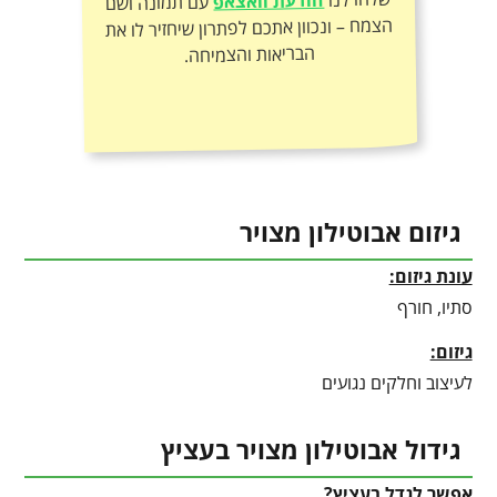
הודעת וואצאפ
עם תמונה ושם
הצמח – ונכוון אתכם לפתרון שיחזיר לו את
הבריאות והצמיחה.
גיזום אבוטילון מצויר
עונת גיזום:
סתיו, חורף
גיזום:
לעיצוב וחלקים נגועים
גידול אבוטילון מצויר בעציץ
אפשר לגדל בעציץ?