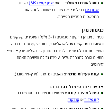
טיפול אורגני משולב
:
ריסוס
שמן קייצי JMS
בשילוב
שמן נים
כדי לפרק את שכבת השעווה ולמנוע את
התפשטות פטריית הפייחת.
כנימות מגן
כנימות מגן הן חרקים קטנטנים (1–3 מ"מ) המזכירים קשקשים
ומצופים במגן קשיח עגול או אליפטי, בגווני שקוף עד חום-כהה.
המזיק מתחבר לגבעולים ולצידם התחתון של העלים, יונק את מיצי
התאים וגורם להצהבת עלים, עצירת גדילה וחשיפת הצמח
לזיהומים.
עונת פעילות מרכזית
:
מאביב ועד סתיו (מרץ–אוקטובר).
אפשרויות טיפול והדברה:
טיפול מהיר ונקודתי
:
שימוש בתכשירים סיסטמיים כמו
קונפידור
או
קודקוד
.
טיפול יסודי בנגיעות חמורה
:
הדברה מעמיקה באמצעות