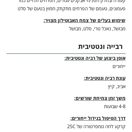
קעורה ובחלק הפנימי אבקנים עגולים, הפרחים תלויים כמו
פעמונים, טעמם של הפרחים מתקתק חמוץ בטעם של סלט
שימוש בעלים של צמח האבוטילון מצויר:
מבושל, נאכל טרי, סלט, מבושל
רבייה וגטטיבית
אופן ביצוע של רביה וגטטיבית:
ייחורים
עונת רביה וגטטיבית
:
אביב, קיץ
משך זמן צמיחת שורשים:
4-8 שבועות
דרך הטיפול בגידול ייחורים:
קרקע לחה טמפרטורה של 25C