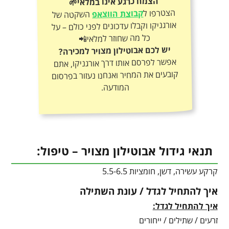
הצמח כרגע אינו במלאי🌱
הצטרפו ל
קבוצת הווצאפ
השקטה של
אורגניקו וקבלו עדכונים לפני כולם – על
כל מה שחוזר למלאי📲
יש לכם אבוטילון מצויר למכירה?
אפשר לפרסם אותו דרך אורגניקו, אתם
קובעים את המחיר ואנחנו נעזור בפרסום
המודעה.
תנאי גידול אבוטילון מצויר – טיפול:
קרקע עשירה, דשן, חומציות 5.5-6.5
איך להתחיל לגדל / עונת השתילה
איך להתחיל לגדל:
זרעים / שתילים / ייחורים