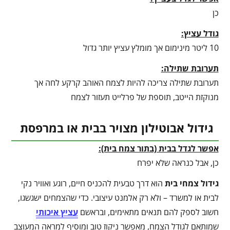
כן
גודל עציץ:
10 ליטר מינימום אך מומלץ עציץ יותר גדול
תערובת שתילה:
תערובת שתילה צריכה להיות לצמח האוהב קרקע לחה אך
מנוקזת הייטב, תוספת של פרלייט תעזור לצמח
גידול אבוטילון מצויר בבית או במרפסת
אפשר לגדל בבית (בתור צמח בית):
כן, אבל כנראה שלא יפרח
גידול צמחי בית
הוא דרך טבעית להכניס חיים, רוגע ואוויר נקי
לבית או למשרד – ולא רק אלמנט עיצובי. כדי שהצמחים ישגשגו,
חשוב לספק להם תנאים מתאימים, ובראשם
עציץ איכותי
שמותאם לגודל הצמח, מאפשר ניקוז טוב ומוסיף למראה המעוצב