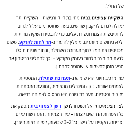
של החלל.
השקיית עציצים בבית
מחייבת דיוק ורגישות – השקיית יתר
עלולה לגרום לריקבון שורשים, בעוד שחוסר מים עלול לגרום
להתייבשות הצמח ונשירת עלים. כדי להבטיח השקיה מדויקת
וללא ניחושים מיותרים, מומלץ להיעזר ב-
מד לחות לקרקע
. פשוט
מכניסים את המד לתוך תערובת השתילה, ובתוך שניות תוכלו
לדעת מה מצב הלחות בעומק הקרקע – וכך להחליט בביטחון אם
הגיע הזמן להשקות או שמוטב להמתין.
עוד מרכיב חיוני הוא שימוש ב-
תערובת שתילה
, המספקת
לצמחים אוורור, ניקוז ומינרלים מתאימים, ומונעת התפתחות
מזיקים ופטריות. תערובת טובה היא הבסיס לצמיחה בריאה.
לצד מצע איכותי, אל תשכחו לדשן!
דשן לצמחי בית
מספק את
כל היסודות הדרושים לצמח – עידוד צמיחה, התחדשות עלים
ופריחה. הקפידו על דישון כל 2–3 שבועות, לפי הוראות היצרן.