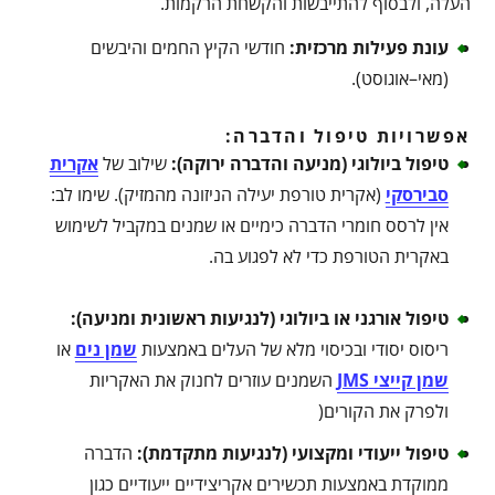
העלה, ולבסוף להתייבשות והקשחת הרקמות.
עונת פעילות מרכזית
:
חודשי הקיץ החמים והיבשים
(מאי–אוגוסט).
אפשרויות טיפול והדברה:
טיפול ביולוגי (מניעה והדברה ירוקה)
:
שילוב של
אקרית
סבירסקי
(אקרית טורפת יעילה הניזונה מהמזיק). שימו לב:
אין לרסס חומרי הדברה כימיים או שמנים במקביל לשימוש
באקרית הטורפת כדי לא לפגוע בה.
טיפול אורגני או ביולוגי (לנגיעות ראשונית ומניעה)
:
ריסוס יסודי ובכיסוי מלא של העלים באמצעות
שמן נים
או
שמן קייצי JMS
השמנים עוזרים לחנוק את האקריות
ולפרק את הקורים(
טיפול ייעודי ומקצועי (לנגיעות מתקדמת)
:
הדברה
ממוקדת באמצעות תכשירים אקריצידיים ייעודיים כגון