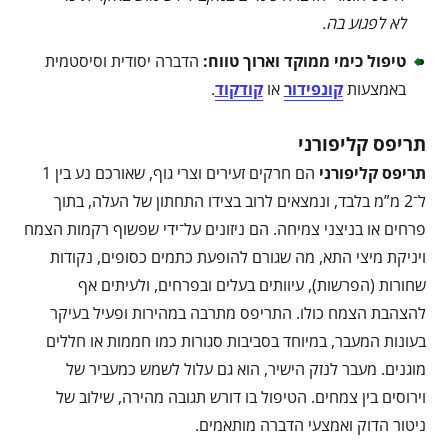
לא לפגוע בה
.
טיפול כימי ממוקד וארוך טווח
:
הדברה יסודית וסיסטמית
באמצעות
קונפידור
או
קודקוד
.
תריפס קליפורני
תריפס קליפורני
הם חרקים זעירים וצרי גוף, שאורכם נע בין 1
ל־2 מ”מ בלבד, ונמצאים לרוב בצידו התחתון של העלה, בתוך
פרחים או בניצני צמיחה. הם ניזונים על־ידי שפשוף רקמות הצמח
ויניקת מיצי התא, מה שגורם להופעת כתמים כסופים, נקודות
שחורות (הפרשות), עיוותים בעלים ובפרחים, ולעיתים אף
להצהבת הצמח כולו. התריפס מתרבה במהירות ופעיל בעיקר
בעונות המעבר, במיוחד בסביבות סגורות כמו חממות או חללים
מוגנים. מעבר לנזק הישיר, הוא גם עלול לשמש כמעביר של
וירוסים בין צמחים. הטיפול בו דורש תגובה מהירה, שילוב של
ניטור הדוק ואמצעי הדברה מותאמים.