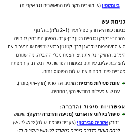
ביומקטין
(או מוצרים מקבילים המאושרים נגד אקריות)
כנימת עש
כנימת עש היא חרק טפיל זעיר (1–2 מ"מ) בעל גוף
צהבהב-ירקרק וכנפיים בגוון לבן-קרם. הסימן המובהק לזיהויה
הוא התעופפות של "ענן לבן" קטנטן ברגע שמזיזים או מנערים את
העלים. המזיק יונק את מיצי הצמח מכלי ההובלה, מה שגורם
להצהבת עלים, עיוותים בצימוח והפרשת טל דבש דביק המפתח
פטריית פיח ומפחית את יעילות הפוטוסינתזה.
עונת פעילות מרכזית
:
מאביב ועד סתיו (מרץ–אוקטובר),
עם שיא פעילות בחודשי הקיץ החמים.
אפשרויות טיפול והדברה:
טיפול ביולוגי או אורגני (מניעה והדברה ירוקה)
:
שימוש
בחרק
אקרית סבירסקי
(אקרית טורפת יעילה)
שימו לב: אין
לרסס חומרי הדברה כימיים במקביל לשימוש באקרית כדי