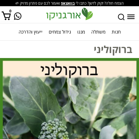
הצמח חולה? זקוק לדשן? כתבו לי
בוואצאפ
ואעזור לכם עם פתרון מדויק 🌱
0
חנות
משתלה
מנגו
גידול צמחים
ייעוץ והדרכה
אין מוצרים בסל הקניות.
ברוקוליני