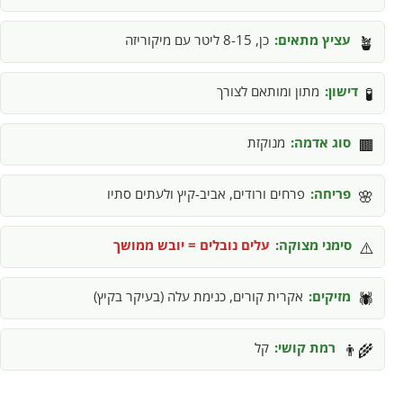
עציץ מתאים:
כן, 8-15 ליטר עם מיקוריזה
🪴
דישון:
מתון ומותאם לצורך
🧪
סוג אדמה:
מנוקזת
🟫
פריחה:
פרחים ורודים, אביב-קיץ ולעתים סתיו
🌸
סימני מצוקה:
עלים נובלים = יובש ממושך
⚠️
מזיקים:
אקרית קורים, כנימת עלה (בעיקר בקיץ)
🕷️
רמת קושי:
קל
👨‍🌾