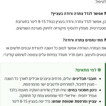
לטיפול.
אפשר לגדל צתרה ורודה בעציץ?
כן, אפשר לגדל צתרה ורודה בעציץ בגודל 8-15 ליטר בתערובת
סטנדרטית. מומלץ להוסיף מיקוריזה לחיזוק מערכת השורשים.
מתי גוזמים צתרה ורודה?
את הצתרה הוורודה אפשר לגזום כל השנה להורדת ענפים חלשים או
נגועים ולעיצוב. גיזום תדיר מעודד צמיחת עלים צפופה לשימוש קולינרי.
🎯 למי מתאים?
חובבי תבלינים:
עלים, פרחים וניצנים אכילים לאורך כל השנה
- מצוין לתיבול, לממרחים ולרטבים ישר מהמרפסת.
גינון חסכוני במים:
שיח תבלין שדורש השקיה מועטה בלבד
ועמיד יחסית - אידיאלי למי שמחפש צמח קל תחזוקה.
עציץ ומרפסת שטופת שמש:
גדל יפה בעציץ 8-15 ליטר