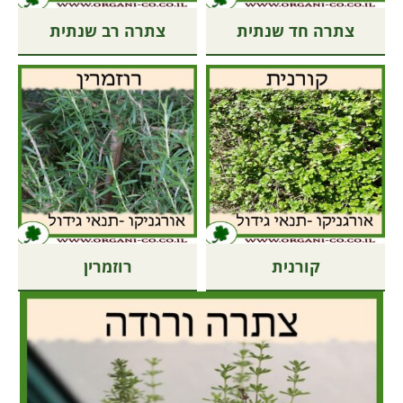
צתרה חד שנתית
צתרה רב שנתית
קורנית
רוזמרין