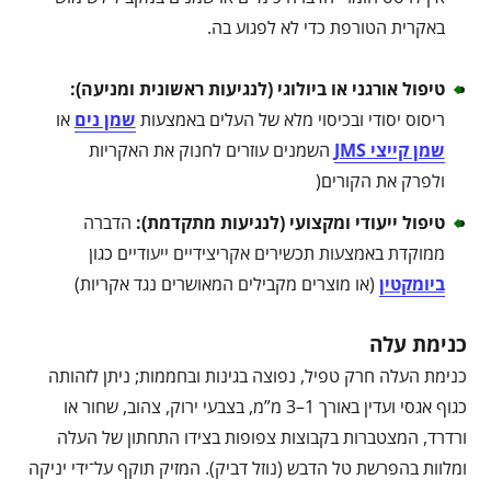
באקרית הטורפת כדי לא לפגוע בה.
טיפול אורגני או ביולוגי (לנגיעות ראשונית ומניעה)
:
ריסוס יסודי ובכיסוי מלא של העלים באמצעות
שמן נים
או
שמן קייצי JMS
השמנים עוזרים לחנוק את האקריות
ולפרק את הקורים(
טיפול ייעודי ומקצועי (לנגיעות מתקדמת)
:
הדברה
ממוקדת באמצעות תכשירים אקריצידיים ייעודיים כגון
ביומקטין
(או מוצרים מקבילים המאושרים נגד אקריות)
כנימת עלה
כנימת העלה חרק טפיל, נפוצה בגינות ובחממות; ניתן לזהותה
כגוף אגסי ועדין באורך 1–3 מ”מ, בצבעי ירוק, צהוב, שחור או
ורדרד, המצטברות בקבוצות צפופות בצידו התחתון של העלה
ומלוות בהפרשת טל הדבש (נוזל דביק). המזיק תוקף על־ידי יניקה