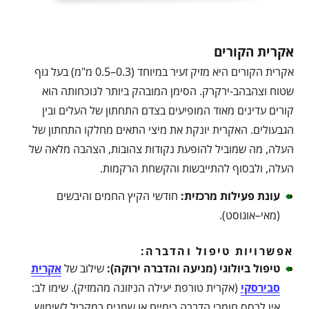
אקרית הקורים
אקרית הקורים היא מזיק זעיר במיוחד (0.3–0.5 מ"מ) בעל גוף
שטוח וצהבהב-ירקרק. הסימן המובהק ביותר לנוכחותה הוא
קורים עדינים מאוד המופיעים בצדם התחתון של העלים ובין
הגבעולים. האקרית יונקת את מיצי התאים מחלקו התחתון של
העלה, מה שמוביל להופעת נקודות צהובות, הצהבה מלאה של
העלה, ולבסוף להתייבשות והקשחת הרקמות.
עונת פעילות מרכזית
:
חודשי הקיץ החמים והיבשים
(מאי–אוגוסט).
אפשרויות טיפול והדברה:
טיפול ביולוגי (מניעה והדברה ירוקה)
:
שילוב של
אקרית
סבירסקי
(אקרית טורפת יעילה הניזונה מהמזיק). שימו לב:
אין לרסס חומרי הדברה כימיים או שמנים במקביל לשימוש