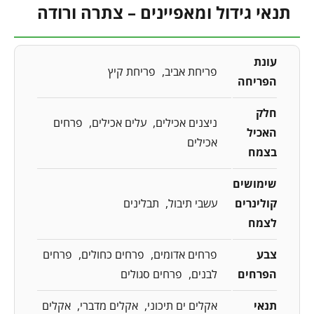
תנאי גידול ומאפיינים – צתרה ורודה
עונת
פריחת אביב
פריחת קיץ
הפריחה
חלק
ניצנים אכילים
עלים אכילים
פרחים
האכיל
אכילים
בצמח
שימושים
קולינרים
עשבי תיבול
תבלינים
לצמח
צבע
פרחים אדומים
פרחים כחולים
פרחים
הפרחים
לבנים
פרחים סגולים
תנאי
אקלים ים תיכוני
אקלים מדברי
אקלים