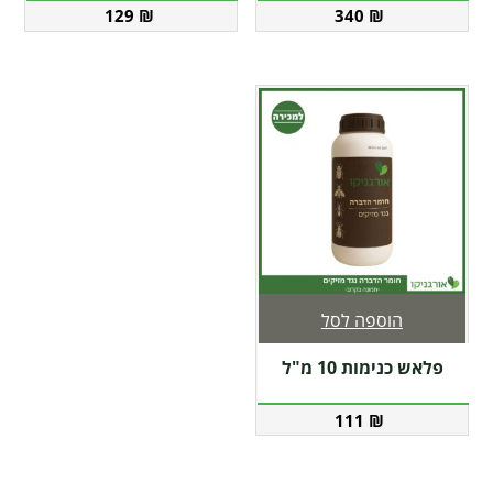
129
₪
340
₪
הוספה לסל
פלאש כנימות 10 מ"ל
111
₪