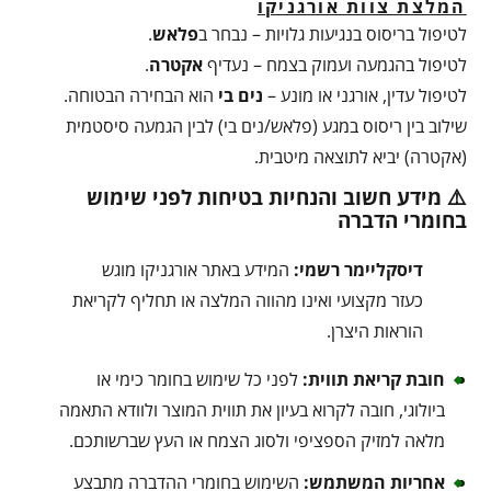
המלצת צוות אורגניקו
לטיפול בריסוס בנגיעות גלויות – נבחר ב
פלאש
.
לטיפול בהגמעה ועמוק בצמח – נעדיף
אקטרה
.
לטיפול עדין, אורגני או מונע –
נים בי
הוא הבחירה הבטוחה.
שילוב בין ריסוס במגע (פלאש/נים בי) לבין הגמעה סיסטמית
(אקטרה) יביא לתוצאה מיטבית.
⚠️ מידע חשוב והנחיות בטיחות לפני שימוש
בחומרי הדברה
דיסקליימר רשמי:
המידע באתר אורגניקו מוגש
כעזר מקצועי ואינו מהווה המלצה או תחליף לקריאת
הוראות היצרן.
חובת קריאת תווית:
לפני כל שימוש בחומר כימי או
ביולוגי, חובה לקרוא בעיון את תווית המוצר ולוודא התאמה
מלאה למזיק הספציפי ולסוג הצמח או העץ שברשותכם.
אחריות המשתמש:
השימוש בחומרי ההדברה מתבצע