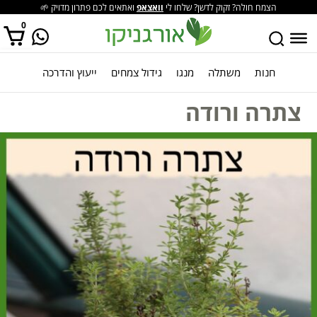
הצמח חולה? זקוק לדשן? שלחו לי
וואצאפ
ואתאים לכם פתרון מדויק 🌱
0
חנות
משתלה
מנגו
גידול צמחים
ייעוץ והדרכה
אין מוצרים בסל הקניות.
צתרה ורודה