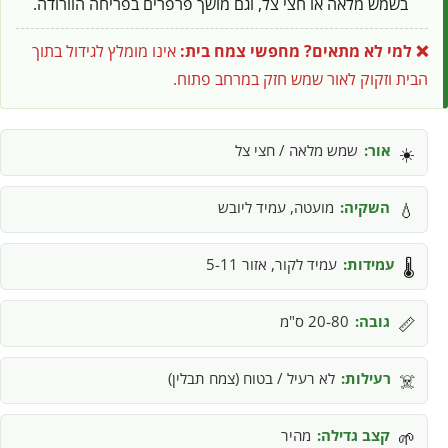
בשמש מלאה או חצי צל, וגם מושך פרפרים בפריחה הוורודה.
❌ למי לא מתאים?
מחפשי צמח בית:
אינו מומלץ לגידול בתוך
הבית וזקוק לאור שמש חזק במרחב פתוח.
אור:
שמש מלאה / חצי צל
☀️
השקיה:
מועטה, עמיד ליובש
💧
עמידות:
עמיד לקור, אזור 5-11
🌡️
גובה:
20-80 ס"מ
📏
רעילות:
לא רעיל / בטוח (צמח תבלין)
☠️
קצב גדילה:
מהיר
🌱