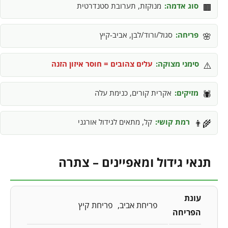
סוג אדמה:
מנוקזת, תערובת סטנדרטית
🟫
פריחה:
סגול/ורוד/לבן, אביב-קיץ
🌸
סימני מצוקה:
עלים צהובים = חוסר איזון הזנה
⚠️
מזיקים:
אקרית קורים, כנימת עלה
🕷️
רמת קושי:
קל, מתאים לגידול אורגני
👨‍🌾
תנאי גידול ומאפיינים – צתרה
עונת
פריחת אביב
פריחת קיץ
הפריחה