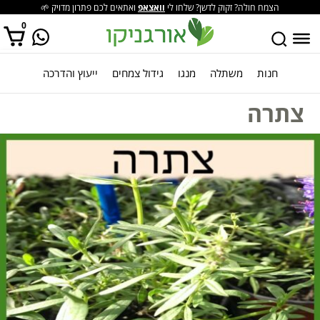
הצמח חולה? זקוק לדשן? שלחו לי
וואצאפ
ואתאים לכם פתרון מדויק 🌱
0
חנות
משתלה
מנגו
גידול צמחים
ייעוץ והדרכה
אין מוצרים בסל הקניות.
צתרה