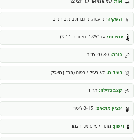
אור:
שמש מלאה עד חצי צל
☀️
השקיה:
מועטה, מוגברת בימים חמים
💧
עמידות:
עד 18°C- (אזורים 3-11)
🌡️
גובה:
20-80 ס״מ
📏
רעילות:
לא רעיל / בטוח (תבלין מאכל)
☠️
קצב גדילה:
מהיר
🌱
עציץ מתאים:
8-15 ליטר
🪴
דישון:
מתון, לפי סימני הצמח
🧪