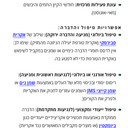
עונת פעילות מרכזית
:
חודשי הקיץ החמים והיבשים
(מאי–אוגוסט).
אפשרויות טיפול והדברה:
טיפול ביולוגי (מניעה והדברה ירוקה)
:
שילוב של
אקרית
סבירסקי
(אקרית טורפת יעילה הניזונה מהמזיק). שימו לב:
אין לרסס חומרי הדברה כימיים או שמנים במקביל לשימוש
באקרית הטורפת כדי לא לפגוע בה.
טיפול אורגני או ביולוגי (לנגיעות ראשונית ומניעה)
:
ריסוס יסודי ובכיסוי מלא של העלים באמצעות
שמן נים
או
שמן קייצי JMS
השמנים עוזרים לחנוק את האקריות
ולפרק את הקורים(
טיפול ייעודי ומקצועי (לנגיעות מתקדמת)
:
הדברה
ממוקדת באמצעות תכשירים אקריצידיים ייעודיים כגון
ביומקטין
(או מוצרים מקבילים המאושרים נגד אקריות)