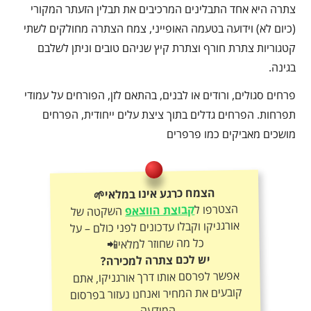
צתרה היא אחד התבלינים המרכיבים את תבלין הזעתר המקורי
(כיום לא) וידועה בטעמה האופייני, צמח הצתרה מחולקים לשתי
קטגוריות צתרת חורף וצתרת קיץ שניהם טובים וניתן לשלבם
בגינה.
פרחים סגולים, ורודים או לבנים, בהתאם לזן, הפורחים על עמודי
תפרחות. הפרחים גדלים בתוך ציצת עלים ייחודית, הפרחים
מושכים מאביקים כמו פרפרים
הצמח כרגע אינו במלאי🌱
הצטרפו ל
קבוצת הווצאפ
השקטה של
אורגניקו וקבלו עדכונים לפני כולם – על
כל מה שחוזר למלאי📲
יש לכם צתרה למכירה?
אפשר לפרסם אותו דרך אורגניקו, אתם
קובעים את המחיר ואנחנו נעזור בפרסום
המודעה.