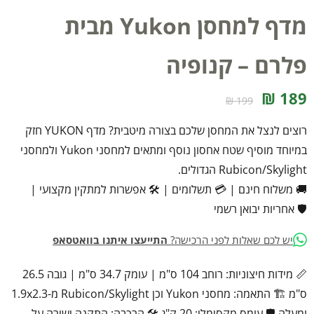
מדף למחסן Yukon מבית
פלרם – קנופיה
189 ₪
199 ₪
רוצים לנצל את המחסן שלכם בצורה מיטבית? מדף YUKON חזק
במיוחד מוסיף שטח אחסון נוסף ומתאים למחסני Yukon ולמחסני
Rubicon/Skylight הגדולים.
🚚 משלוח חינם
|
💳 תשלומים
|
🛠️ אפשרות למתקין מקצועי
|
🛡️ אחריות יבואן רשמי
יש לכם שאלות לפני הרכישה?
התייעצו איתנו בוואטסאפ
📏 מידות חיצוניות: רוחב 104 ס"מ | עומק 34.7 ס"מ | גובה 26.5
ס"מ 🏗️ התאמה: מחסני Yukon וכן Rubicon/Skylight מ-1.9x2.3
ומעלה 🛡️ עומס מקסימלי: 20 ק"ג 🛠️ הרכבה: התקנה ישירה על