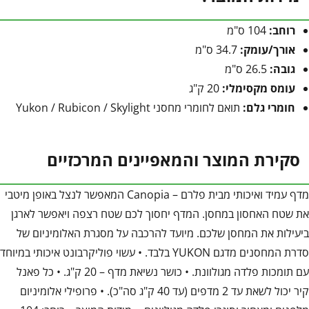
רוחב:
104 ס"מ
אורך/עומק:
34.7 ס"מ
גובה:
26.5 ס"מ
עומס מקסימלי:
20 ק"ג
חומרי גלם:
תואם לחומרי מחסני Yukon / Rubicon / Skylight
סקירת המוצר והמאפיינים המרכזיים
מדף עמיד ואיכותי מבית פלרם – Canopia המאפשר לנצל באופן מיטבי
את שטח האחסון במחסן. המדף יחסוך לכם שטח רצפה ויאפשר לארגן
ביעילות את המחסן שלכם. מיועד להרכבה על מסגרת האלומיניום של
סדרת המחסנים מדגם YUKON בלבד. • עשוי פוליקרבונט איכותי במיוחד
עם תומכות פלדה מגולוונת. • כושר נשיאת מדף – 20 ק"ג. • כל פאנל
קיר יכול לשאת עד 2 מדפים (עד 40 ק"ג סה"כ). • פרופילי אלומיניום