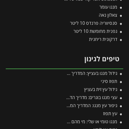
מנגו עומר
צאלון נאה
סנסיווריה פרנדס 10 ליטר
גפנית מחומשת 10 ליטר
דרקונית ריחנית
טיפים לגינון
גידול מנגו בעציץ: המדריך המלא למקסום פרי במרפסת ובגינה
תפוז סיני
גידול עץ זית בעציץ
עצי מנגו בוגרים: מדריך הדרך המהירה לפירות וצל בגינה
גיפור עץ מנגו: המדריך המקצועי לטיפול בקימחון, הגדלת היבול ודרכי יישום יעילות
עץ תפוז
מנגו טומי או שלי: מי מהם מנצח והאם בכלל כדאי לגדל אותם?