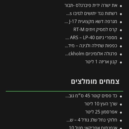
את ישרה ידית פיברגלס -תבור
רשתות נגד יתושים לגזיבו 4.3X6.1 Dallas מבית פלרם – Canopia
מגרפה דשא מקצועית J-17 -תבור
קרס למסיק זיתים RT-M
מספרי גיזום ARS – LP-40 -תבור
כפפות שתילה ולגינה – מידה 8 SOIL8 GH-BO8 – WOLF
פרגולה אלומיניום Stockholm שקופה 3.4X5.9 עיצוב מודרני מבית Canopia
קנון אריזה 1 ליטר
צמחים מומלצים
כד פסים קוטר 45 ס״מ גובה 45 ס״מ אפור בהיר
שרך העץ 10 ליטר
אפרסמון 25 ליטר
חלוקי נחל שלג גודל 4 – שק 20 ק״ג
אגפנתוס אפריקאי סגול 10 ליטר