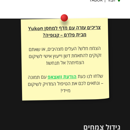
צריכים עזרה עם מדף למחסן Yukon
מבית פלרם – קנופיה?
הצמח חלש? העלים מצהיבים, או שאתם
זקוקים להתאמת דשן וייעוץ אישי לשיקום
הצמיחה? אל תנחשו!
שלחו לנו כעת
הודעת וואצאפ
עם תמונה
– ונתאים לכם את הטיפול המדויק לשיקום
מיידי!
גידול צמחים