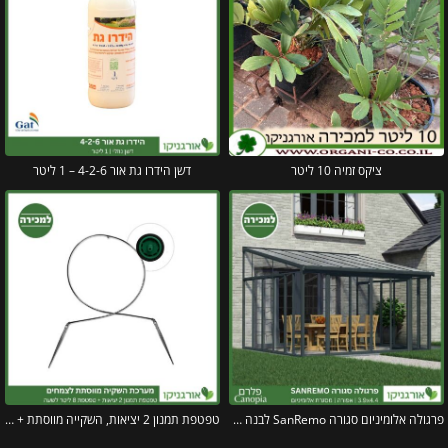
ציקס זמיה 10 ליטר
דשן הידרו גת אור 4-2-6 – 1 ליטר
פרגולה אלומיניום סגורה SanRemo לבנה 3X4.4 קירוי לבן מבית Canopia
טפטפת תמנון 2 יציאות, השקייה מווסתת + טפטפת 8 ליטר לשעה