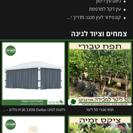
גיזום עץ לימון
עץ דקל למרפסת
קונפידור לעץ מנגו: מדריך יישום, מינונים ודגשי בטיחות חיוניים
צמחים וציוד לגינה
תפוז טבורי 50 ליטר
וילונות לגזיבו 3.6X6 Dallas מבית פלרם – Canopia