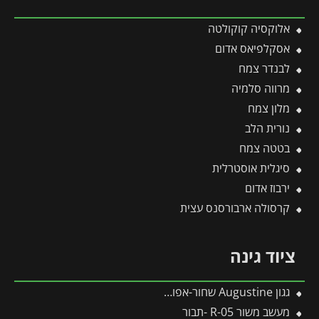
אלוקסיה קוקולטה
אסקלפיאס אדום
לבנדר צמח
מרווה סלמיה
מלון צמח
נורית הלב
בטטה צמח
סיגלית אוסטרלית
ירבוז אדום
קרסולה ארבורסנס עצית
ציוד גינה
גגון Augustine שחור-אפור 1.1*0.9 מבית פלרם – Canopia
מעשב משור R-05 -תבור