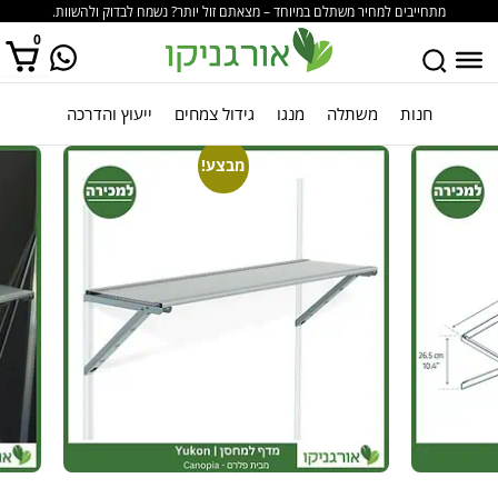
מתחייבים למחיר משתלם במיוחד – מצאתם זול יותר? נשמח לבדוק ולהשוות.
0
חנות
משתלה
מנגו
גידול צמחים
ייעוץ והדרכה
אין מוצרים בסל הקניות.
מבצע!