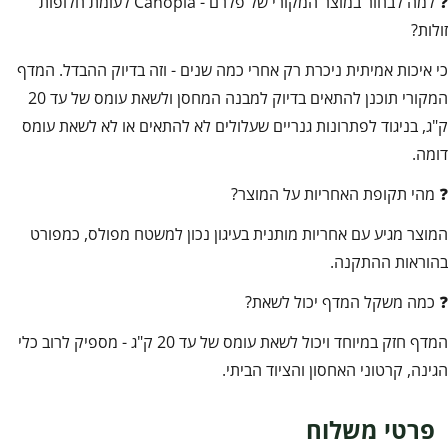
❓ למה לבחור במוצר המקורי של פלרם - Canopia לעומת חלופות
זולות?
כי איכות אמיתית ניכרת רק אחרי כמה שנים - וזה בדיוק ההבדל. המדף
המקורי תוכנן להתאים בדיוק למבנה המחסן ולשאת עומס של עד 20
ק"ג, בניגוד לפתרונות גנריים שעלולים לא להתאים או לא לשאת עומס
דומה.
❓ מהי תקופת האחריות על המוצר?
המוצר מגיע עם אחריות מותנית בעיגון נכון למשטח מפולס, כמפורט
בהוראות ההתקנה.
❓ כמה משקל המדף יכול לשאת?
המדף חזק במיוחד ויכול לשאת עומס של עד 20 ק"ג - מספיק לרוב כלי
הגינה, קרטוני האחסון והציוד הביתי.
פרטי משלוח