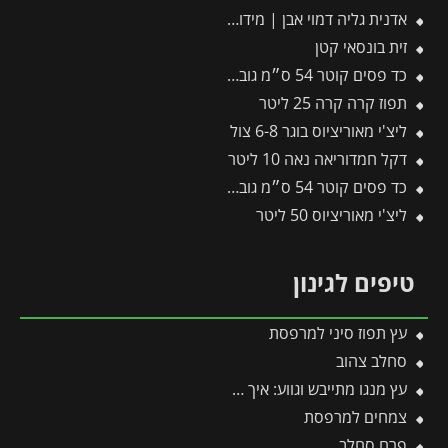
אדנית גליה דמוי אבן | מידות 78x30x29 ס״מ | שחור
זית בונסאי קטן
כד פסים קוטר 54 ס״מ גובה 54 ס״מ שמנת
תפוז קרה קרה 25 ליטר
ליצ'י מאוריציוס בוגר 6-8 צול
דקל חמדוריאה נאה 10 ליטר
כד פסים קוטר 54 ס״מ גובה 54 ס״מ לבן מנוקד
ליצ'י מאוריציוס 50 ליטר
טיפים לגינון
עץ תפוז סיני למרפסת
סחלב צהוב
עץ מנגו מתייבש וגווע: איך מזהים את הבעיה ומצילים את העץ בזמן?
צמחים למרפסת
פרח סחלב