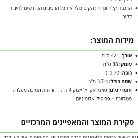
הרכבה קלה ונוחה: הקיט כולל את כל הרכיבים הנדרשים לחיבור
לקיר.
מידות המוצר:
אורך:
421 ס"מ
עומק:
88 ס"מ
גובה:
70 ס"מ
שטח כולל:
כ-3.7 מ"ר
חומרי גלם:
פאנל אקריל ייצוק 4 מ"מ + זרועות תמיכה מפלדה
מגולוונת + פרופילי אלומיניום
סקירת המוצר והמאפיינים המרכזיים
גגון בעיצוב צרפתי קלאסי עם הרבה רטרו שיק, המוסיף חן אירופאי לכל