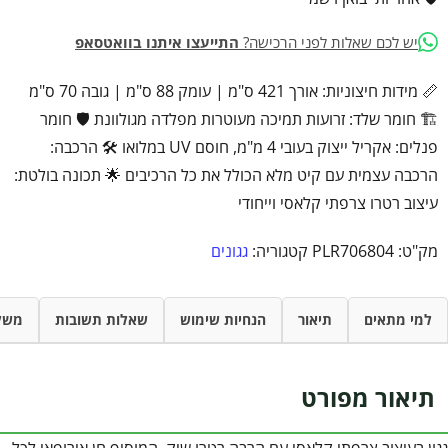
יש לכם שאלות לפני הרכישה?
התייעצו איתנו בוואטסאפ
📏 מידות חיצוניות: אורך 421 ס"מ | עומק 88 ס"מ | גובה 70 ס"מ
🏗️ חומר שלד: זרועות תמיכה מעוטרות מפלדה מגולוונת 🛡️ חומר
פנלים: אקריל ייצוק בעובי 4 מ"מ, חוסם UV במלואו 🛠️ הרכבה:
הרכבה עצמית עם קיט מלא הכולל את כל הרכיבים 🌟 תכונה בולטת:
עיצוב רטרו צרפתי קלאסי וייחודי
מק"ט:
PLR706804
קטגוריה:
גגונים
למי מתאים
תיאור
הנחיות שימוש
שאלות תשובות
משל
תיאור מפורט