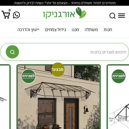
מתחייבים למחיר משתלם במיוחד – מצאתם זול יותר? נשמח לבדוק ולהשוות.
0
חנות
משתלה
מנגו
גידול צמחים
ייעוץ והדרכה
אין מוצרים בסל הקניות.
מבצע!