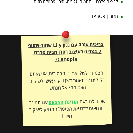
קנופיה פלרם | חממות, גגונים, גזיבו, פרגולה חניה
תבור | TABOR
צריכים עזרה עם גגון Lily שחור-שקוף
0.9X4.2 בעיצוב רטרו מבית פלרם –
Canopia?
הצמח חלש? העלים מצהיבים, או שאתם
זקוקים להתאמת דשן וייעוץ אישי לשיקום
הצמיחה? אל תנחשו!
שלחו לנו כעת
הודעת וואצאפ
עם תמונה
– ונתאים לכם את הטיפול המדויק לשיקום
מיידי!