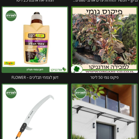
גניקן – תכשיר למחלות עלים אורגני 680 סמ"ק גרין גארד
חמדוריאה אלגנס 25 ליטר
פיקוס גומי 50 ליטר
דשן לצמחי תבלינים – FLOWER