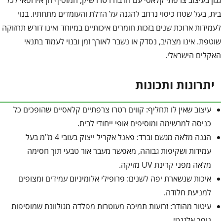
גגון בעיצוב צרפתי קלאסי עם הרבה רטרו שיק, המוסיף חן אירופאי לכל
בית, בעל שטח כיסוי נרחב להגנה על הדלת והעומדים מתחתיו. בנוי
לעמידות ארוכת שנים בזכות חומרים איכותיים במיוחד ואינו דורש תחזוקה
שוטפת. אינו מצהיב, נסדק או נשבר לאורך זמן ובנוי לעמוד בתנאי
האקלים הישראלי.
יתרונות ותכונות
עיצוב שאין לו תחליף: קווים רטרו צרפתיים קלאסיים שהופכים כל
כניסה למרשימה ומוסיפים אופי ייחודי לבית.
הגנה מלאה מגשם וברד: פאנל אקריל ייצוק בעובי 4 מ"מ בעל
עמידות ושקיפות גבוהה, מאפשר מעבר אור טבעי תוך חסימה
מלאה מפני קרינת UV מזיקה.
איכות שנשארת יפה לשנים: פרופילי אלומיניום עמידים ומצופים
למניעת חלודה.
עיטור מהודר: זרועות תמיכה מעוטרות מפלדה מגולוונת שמוסיפות
נופך אלגנטי.