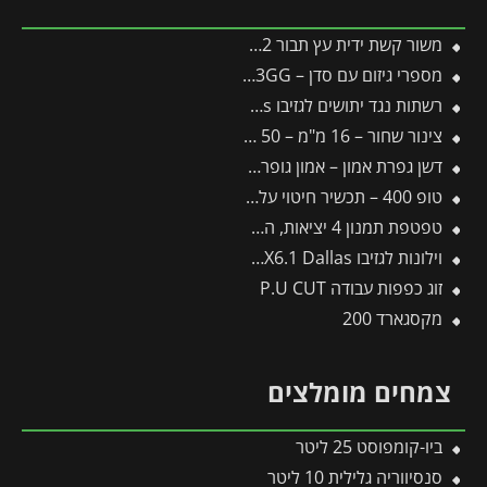
משור קשת ידית עץ תבור TTS12 -תבור
מספרי גיזום עם סדן – 13GG -תבור
רשתות נגד יתושים לגזיבו 3.6X5 Dallas מבית פלרם – Canopia
צינור שחור – 16 מ"מ – 50 מטר דרג 4
דשן גפרת אמון – אמון גופרתי – 1 ק"ג
טופ 400 – תכשיר חיטוי עלוות הצמח 680 סמ"ק גרין גארד
טפטפת תמנון 4 יציאות, השקייה מווסתת + טפטפת 25 ליטר לשעה
וילונות לגזיבו 4.3X6.1 Dallas מבית פלרם – Canopia
זוג כפפות עבודה P.U CUT
מקסגארד 200
צמחים מומלצים
ביו-קומפוסט 25 ליטר
סנסיווריה גלילית 10 ליטר