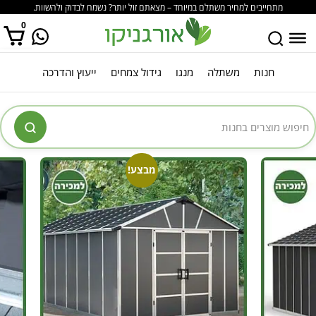
מתחייבים למחיר משתלם במיוחד – מצאתם זול יותר? נשמח לבדוק ולהשוות.
0
חנות
משתלה
מנגו
גידול צמחים
ייעוץ והדרכה
אין מוצרים בסל הקניות.
מבצע!