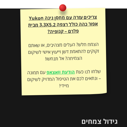
צריכים עזרה עם מחסן גינה Yukon
אפור כהה כולל רצפה 3.3X5.2 מבית
פלרם – קנופיה?
הצמח חלש? העלים מצהיבים, או שאתם
זקוקים להתאמת דשן וייעוץ אישי לשיקום
הצמיחה? אל תנחשו!
שלחו לנו כעת
הודעת וואצאפ
עם תמונה
– ונתאים לכם את הטיפול המדויק לשיקום
מיידי!
גידול צמחים