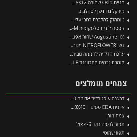
חניית Oslo שחורה 6X12 מבית פלרם – Canopia
מירקל גרו דשן לסחלבים
טומהוק להדברת רחבי עלים (אגן) 1 ליטר
קסטה לידית טלסקופית ZS-M
גגון Augustine שחור-אפור 2.95*0.9 מבית פלרם – Canopia
דשן NITROFLOWER מגורען 750גרם FLOWER
ערכת הדלייה לחממה מבית פלרם – Canopia
מזמרת גבהים מתכווננת RR-VM – WOLF
צמחים מומלצים
דרצנה אוסטרלית אדומה 10 ליטר
אדנית EDA פסים | 100X40X40 ס”מ | לבן
צמח מורן
תפוז ולנסיה בוגר 4-6 צול
תפוז שמוטי