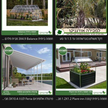
דקל משולש בוגר/אדמה עד 1.5 מ' גזע
חממה ביתית 3X4.9 Balance מבית פלרם – Canopia
חממה ביתית קטנה 1.2X1.2 Plant-inn מבית פלרם – קנופיה
פרגולה אלומיניום Feria לבנה 3X10.4 מבית פלרם – Canopia