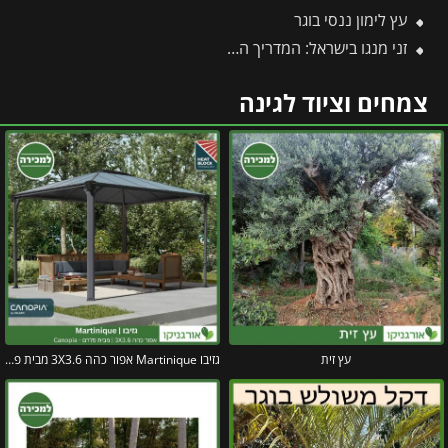
עץ לימון ננסי בוגר
זני מנגו בישראל: המדריך המלא לזנים נדירים, מקומיים ובינלאומיים
צמחים וציוד לגינה
עץ זית
גזיבו Martinique אפור כהה 3X3.6 מבית פלרם – Canopia