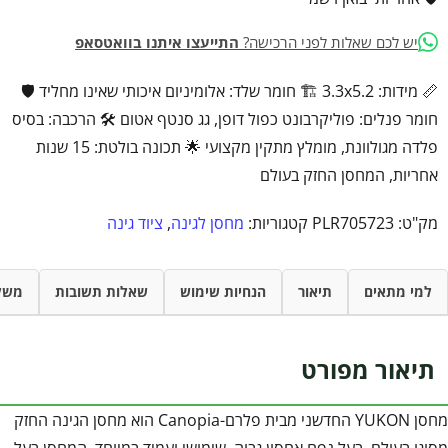
יש לכם שאלות לפני הרכישה?
התייעצו איתנו בוואטסאפ
📏 מידות: 3.3x5.2 🏗️ חומר שלד: אלומיניום איכותי שאינו מחליד 🛡️
חומר פנלים: פוליקרבונט כפול דופן, גג סנטף אטום 🛠️ הרכבה: בסיס
פלדה מגולוונת, מומלץ מתקין מקצועי 🌟 תכונה בולטת: 15 שנות
אחריות, המחסן החזק בעולם
מק"ט:
PLR705723
קטגוריות:
מחסן לגינה
,
ציוד גינה
למי מתאים
תיאור
הנחיות שימוש
שאלות תשובות
משל
תיאור מפורט
מחסן YUKON החדשני מבית פלרם-Canopia הוא מחסן הגינה החזק