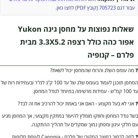
עבור דגם 705723 (קובץ PDF) לחצו כאן
.
שאלות נפוצות על מחסן גינה Yukon
אפור כהה כולל רצפה 3.3X5.2 מבית
פלרם – קנופיה
❓ מה עומס השלג והרוח שהמחסן יכול לשאת?
המחסן תוכנן לעמוד בעומס שלג של עד 100 ק"ג למ"ר ובעמידות רוח של
עד 100 קמ"ש - עמידות מרשימה במיוחד לגודל המחסן.
❓ אני לא בעל מקצוע - האם אני באמת יכול להרכיב את זה לבד?
בשל גודל המחסן וחוזקו מומלץ להיעזר במתקין מקצועי, אך המחסן מגיע
עם חלקי עיגון ומפתן נמוך שמקלים על תהליך ההתקנה.
❓ למה לבחור במוצר המקורי של פלרם - Canopia לעומת חלופות