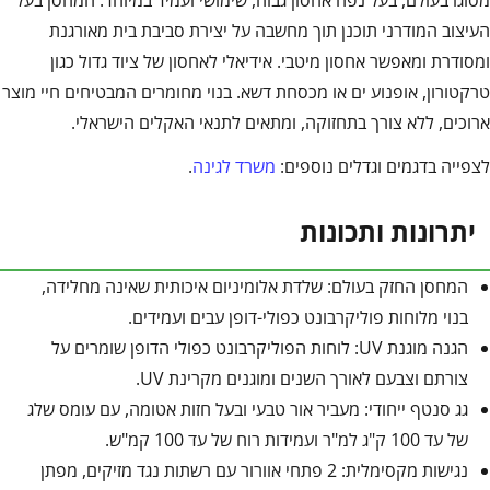
מסוגו בעולם, בעל נפח אחסון גבוה, שימושי ועמיד במיוחד. המחסן בעל
העיצוב המודרני תוכנן תוך מחשבה על יצירת סביבת בית מאורגנת
ומסודרת ומאפשר אחסון מיטבי. אידיאלי לאחסון של ציוד גדול כגון
טרקטורון, אופנוע ים או מכסחת דשא. בנוי מחומרים המבטיחים חיי מוצר
ארוכים, ללא צורך בתחזוקה, ומתאים לתנאי האקלים הישראלי.
לצפייה בדגמים וגדלים נוספים:
משרד לגינה
.
יתרונות ותכונות
המחסן החזק בעולם: שלדת אלומיניום איכותית שאינה מחלידה,
בנוי מלוחות פוליקרבונט כפולי-דופן עבים ועמידים.
הגנה מוגנת UV: לוחות הפוליקרבונט כפולי הדופן שומרים על
צורתם וצבעם לאורך השנים ומוגנים מקרינת UV.
גג סנטף ייחודי: מעביר אור טבעי ובעל חזות אטומה, עם עומס שלג
של עד 100 ק"ג למ"ר ועמידות רוח של עד 100 קמ"ש.
נגישות מקסימלית: 2 פתחי אוורור עם רשתות נגד מזיקים, מפתן