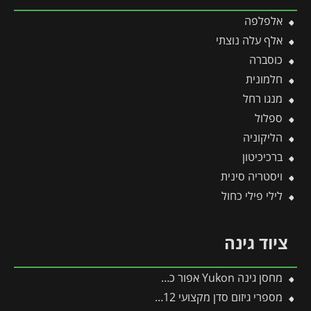
אלפלפה
אלף עלה נוצתי
כוסברה
חלמונית
מנגו רחל
ספלול
הליקוניה
ברכיכיטון
ויסטריה סינית
לילי פילי כחול
ציוד גינה
מחסן גינה Yukon אפור כהה 3.3X4 מבית פלרם – קנופיה
מספרי גיזום סדן מקצועי 12 GG -תבור