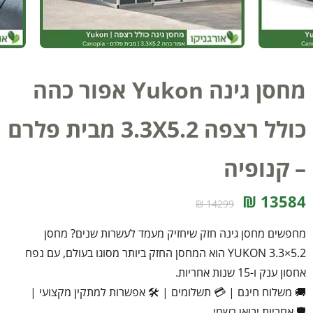
מחסן גינה Yukon אפור כהה
כולל רצפה 3.3X5.2 מבית פלרם
– קנופיה
13584 ₪
14299 ₪
מחפשים מחסן גינה חזק שיחזיק מעמד לעשרות שנים? מחסן
YUKON 3.3×5.2 הוא המחסן החזק ביותר מסוגו בעולם, עם נפח
אחסון ענק ו-15 שנות אחריות.
🚚 משלוח חינם
|
💳 תשלומים
|
🛠️ אפשרות למתקין מקצועי
|
🛡️ אחריות יבואן רשמי