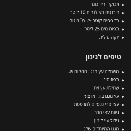
אבוקדו ריד בוגר
דורנטה תאילנדית 10 ליטר
כד פסים קוטר 29 ס״מ גובה 29 ס״מ שחור
תפוח מים 25 ליטר
יוקה פילית
טיפים לגינון
משתלה עץ מנגו: המקום שלכם לעצי המנגו המשובחים והנדירים
תפוז סיני
שתילת עץ זית
עץ מנגו בוגר או צעיר
עצי פרי ננסיים למרפסת
גיזום עצי הדר
גידול עץ לימון
מנגו המיוחדים שלנו