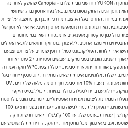
מחסן ה YUKON החדשני מבית פלרם – Canopia שהושק לאחרונה
הוא מחסן הגינה החזק מסוגו בעולם, בעל נפח אחסון גבוה, שימושי
ועמיד במיוחד. המחסן בעל העיצוב המודרני תוכנן תוך מחשבה על יצירת
סביבת בית מאורגנת ומסודרת ומאפשר אחסון מיטבי. אידאלי לאחסון של
ציוד גדול כגון טרקטורון, אופנוע ים או מכסחת דשא. בנוי מחומרים
המבטיחים חיי מוצר ארוכים, ללא צורך בתחזוקה ומתאים לתנאי האקלים
הישראלי. • לוחות הפוליקרבונט כפולי הדופן שומרים על צורתם וצבעם
לאורך השנים, מוגנים בפני מזיקים, עובשים ופטריות. • 2 פתחי אוורור
המספקים אוורור וזרימת אוויר טבעית. • כולל רצפת WPC חזקה ועמידה
למים. • שלדת אלומיניום איכותית שאינה מחלידה. • גג סנטף ייחודי בעל
חזות אטומה, מעביר 10% אור טבעי, תוך חסימה מלאה של קרינת UV
מזיקה. • דלת עם בריח לנעילה, גדולה במיוחד. • כולל בסיס היקפי
מפלדה מגולוונת ליציבות ועמידות אופטימליים. • מרזבים מובנים להסטת
מי גשמים. • מפתן דלת נמוך לגישה נוחה. • עמידות בפני רוח: עד 100
קמ"ש | עמידות בעומס שלג: עד 100 ק"ג/מ"ר. • אינו דורש תחזוקה
שוטפת ועם בלאי נמוך מכל מחסן אחר. • התקנה ידידותית למשתמש עם