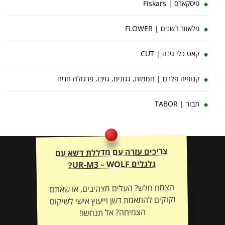
פיסקארס | Fiskars
פלאוור דשנים | FLOWER
קאט כלי גינה | CUT
קנופיה פלרם | חממות, גגונים, גזיבו, פרגולה חניה
תבור | TABOR
צריכים עזרה עם מדללת דשא עם
גלגלים UR-M3 – WOLF?
הצמח חלש? העלים מצהיבים, או שאתם
זקוקים להתאמת דשן וייעוץ אישי לשיקום
הצמיחה? אל תנחשו!