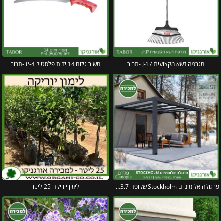
מגרפה דשא מקצועית J-17 -תבור
משור גיזום 14 ידית פלסטיק P-4 -תבור
פרגולה אלומיניום Stockholm שקופה 3.4X3.7 עיצוב מודרני מבית Canopia
לימון יוריקה 25 ליטר