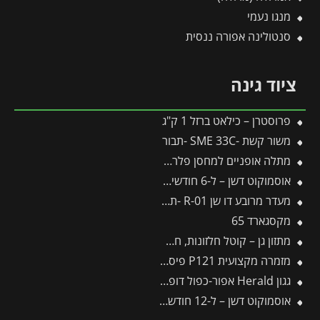
מנגו נעמי
סנטולינה אפורה ננסית
ציוד גינה
פרוסטרן – כילאט ברזל 1 ק"ג
משור קשת -SME 33C -תבור
מתלה אופניים למחסן פלרם – Canopia
אוסמוקוט דשן – ל-6 חודשים – 3 ק"ג
מעדר מרובע דו שן R-01 -תבור
מקסגארד 65
מתזון גן – קוטל חלזונות, חשופיות
מזמרה מקצועית P121 פיסקארס
גגון Herald אפור-כפול דופן 1.4X4.5 מבית פלרם – Canopia
אוסמוקוט דשן – ל-12 חודשים – 1 ק"ג