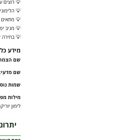
💡 רוצים עץ
💡 הלימוני
💡 מתאים מ
💡 מניב יפ
💡 בחירה ק
מידע כלל
שם הצמח
שם מדעי:
שמות נוספ
מילות מפ
לימון יוריקה, Eureka Lemon, עץ לימון, עץ הדר, לימון לגינה, פירות הדר, גידול לימון, עץ הדר בעציץ
יתרונ