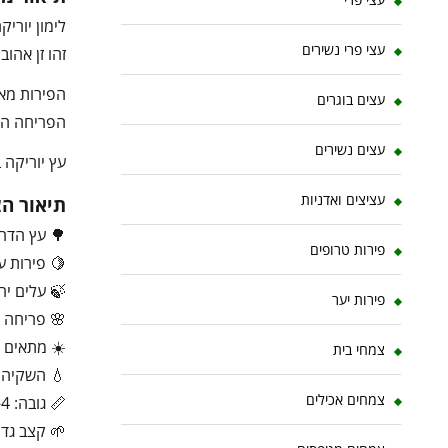
לימון יורי
עצי פרי נשירים
זהו זן אהו
הפירות מאו
עצים בוגרים
הפריחה הלב
עצים נשירים
עץ יוריקה 
עציצים ואדניות
תיאור ה
🌳 עץ הדר 
פירות טרופים
🍋 פירות ע
🍃 עלים יר
פירות יער
🌸 פריחה ל
☀️ מתאים 
צמחי בית
💧 השקיה ב
צמחים אכילים
📏 גובה: 4–5 מטר
🌱 קצב גדיל