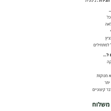
הגידול:
בינונית
כל
אה
ציץ
 למתחילים
 ל…
קה
 מנוקזת
יתר
ר קיצוניים
משלוח