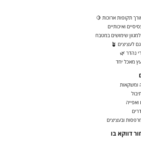
ורך תקופות ארוכות 🍋
יסיים ואיכותיים
מגוון שימושים במטבח
 לעציצים 🪴
י נהדר 🌿
עץ מאכל יחד
ה ומשקאות
יבול
 ואפייה
דרים
ר דווקא בו