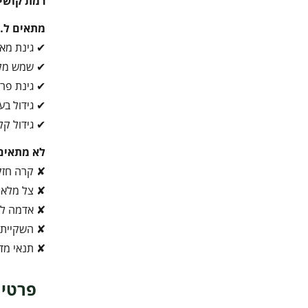
רמת קושי 
מתאים ל…
✔ גינת מא
✔ שמש מל
✔ גינת פרי
✔ גידול בע
✔ גידול קל
לא מתאים
✘ קרה חז
✘ צל מלא
✘ אדמה לא
✘ השקיית 
✘ תנאי מדב
פרטי 