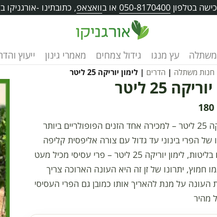
ישה בטלפון
050-8170400
או ב
וואצאפ
, כתובתינו -אורגניקו בוו
משתלה
עץ מנגו
גידול צמחים
מאמרי גינון
ייעוץ והד
חנות משתלה
|
הדרים
| לימון יוריקה 25 ליטר
ריקה 25 ליטר
180
לימון יוריקה 25 ליטר – למכירה אחד הזנים הפופולריים ביותר
 של הפרי בינוני עד גדול עם צורה אליפסית קליפה
חלקה עם בליטות, לימון יוריקה 25 ליטר – פרי עסיסי מכיל מעט
ו חמוץ, יתרונו של זן זה היא העונה הארוכה צריך
העונה על מנת להאריך אותו כמובן גם הפרי העסיסי
ל מהיר