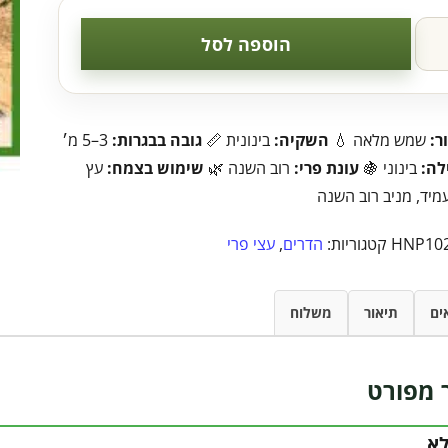
הוספה לסל
ר:
שמש מלאה 💧
השקיה:
בינונית 📏
גובה בבגרות:
3–5 מ׳
לה:
בינוני 🍇
עונת פרי:
רוב השנה 🌿
שימוש בצמח:
עץ
מיד, מניב רוב השנה
HNP10
קטגוריות:
הדרים
,
עצי פרי
ים
תיאור
משלוח
 מפורט
לא