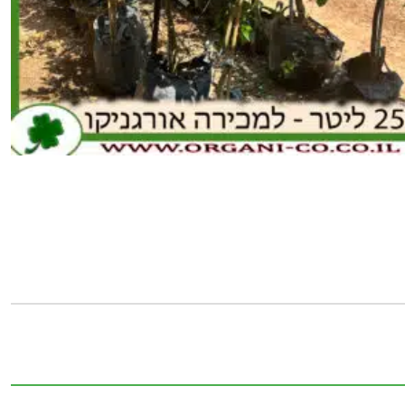
כמות
של
לימון
יוריקה
25
ליטר