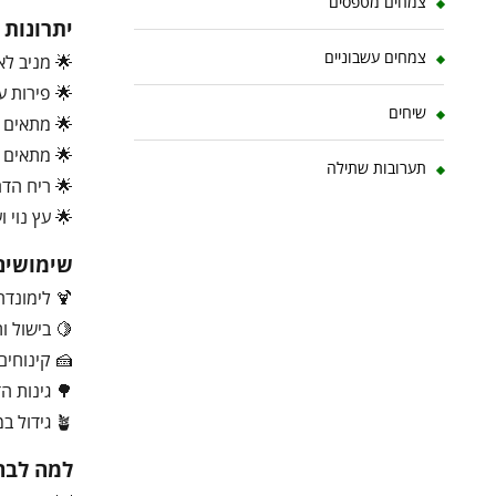
צמחים מטפסים
יתרונות
צמחים עשבוניים
🌟 מניב לא
🌟 פירות עס
שיחים
🌟 מתאים ל
🌟 מתאים גם
תערובות שתילה
🌟 ריח הדר
🌟 עץ נוי ו
שימושים
🍹 לימונד
🍋 בישול ות
🍰 קינוחים
🌳 גינות ה
🪴 גידול במרפסות ובעציצים
למה לבחו