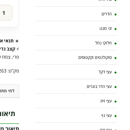
הדרים
זני מנגו
☀️
תנאי או
חלוקי נחל
⚡
קצב גדי
פרי, צמח ע
סוקולנטים וקקטוסים
מק"ט:
263
עצי דקל
עצי הדר בוגרים
למי מתא
עצי זית
תיאור
עצי נוי
תיאור מ
עצי פרי