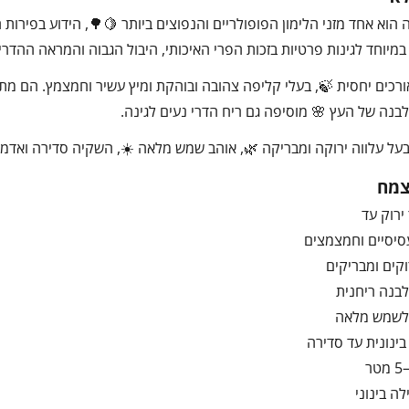
קה הוא אחד מזני הלימון הפופולריים והנפוצים ביותר 🍋🌳, הידוע בפירות
ב במיוחד לגינות פרטיות בזכות הפרי האיכותי, היבול הגבוה והמראה ההדרי
רכים יחסית 🍃, בעלי קליפה צהובה ובוהקת ומיץ עשיר וחמצמץ. הם מתאי
נה של העץ 🌸 מוסיפה גם ריח הדרי נעים לגינה.
בעל עלווה ירוקה ומבריקה 🌿, אוהב שמש מלאה ☀️, השקיה סדירה ואדמה מנו
צמח
ירוק עד
סיסיים וחמצמצים
וקים ומבריקים
בנה ריחנית
לשמש מלאה
ינונית עד סדירה
ה בינוני