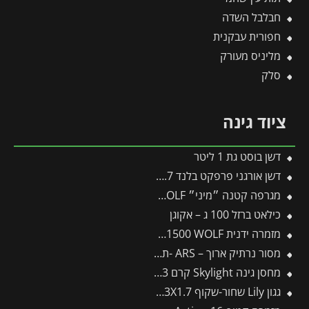
חבלבל השדה
חפורית עבקנית
מליניס מעורק
סלק
ציוד גינה
דשן בוסט גת 1 ליטר
דשן אורגני פרפקט בלנד 2.7 ק"ג
מגרפה קטנה ״מיני״ LJ-M/zm15 – WOLF
כילאט ברזל 100 ג – אקוגן
מזמרה ידנית by-pass indoor RR1500 WOLF
מסור נרתיק ארוך – ARS -תבור
מחסן גינה Skylight קרם 1.9X2.3 מבית פלרם – קנופיה
גגון Lily שחור-שקוף 1.3X1.7 בעיצוב רטרו מבית פלרם – Canopia