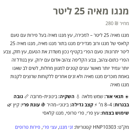
מנגו מאיה 25 ליטר
280
₪
מנגו מאיה 25 ליטר – למכירה, עץ מנגו מאיה בעל פירות עם טעם
קלאסי של מנגו ורוב מגדירים מנגו בתור מנגו מאיה, מנגו מאיה 25
ליטר יתרונות: טעם הפרי בקטיף נכון משדרג את הטעם, עץ חזק, צבע
הפרי כתום-צהוב, צבע הקליפה צהוב-אדום עם ירוק. עץ בגודל זה
יותר עמיד יותר מאשר עצים קטנים למגוון מחלות, לשים לב שאנו
באמת מוכרים מנגו מאיה ולא זנים אחרים ללקוחות שרוצים לקנות
מנגו מאיה
☀️
תנאי אור:
שמש מלאה 💧
השקיה:
בינונית–מרובה 📏
גובה
בבגרות:
4–8 מ׳ ⚡
קצב גדילה:
בינוני–מהיר 🍇
עונת פרי:
קיץ 🌿
שימוש בצמח:
עץ פרי, פרי טרופי, מנגו קלאסי
מק"ט:
HNP10303
קטגוריות:
זני מנגו
,
עצי פרי
,
פירות טרופים