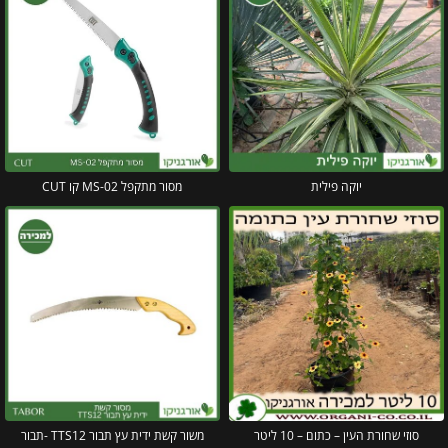
יוקה פילית
מסור מתקפל MS-02 קו CUT
סוזי שחורת העין – כתום – 10 ליטר
משור קשת ידית עץ תבור TTS12 -תבור