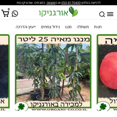
לרכישה בטלפון
050-8170400
או ב
וואצאפ
, כתובתינו -אורגניקו בוויז
0
חנות
משתלה
מנגו
גידול צמחים
ייעוץ והדרכה
אין מוצרים בסל הקניות.