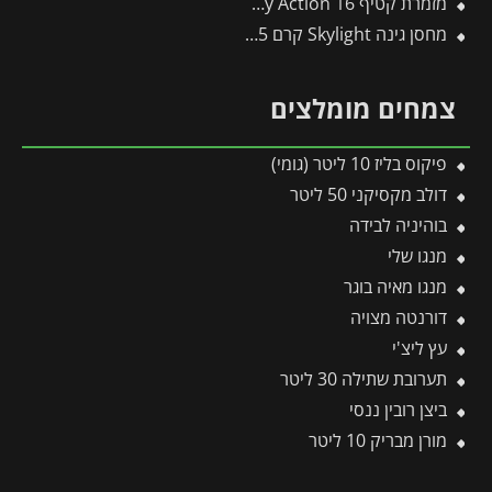
מזמרת קטיף 16 Easy Action ס"מ פיסקארס
מחסן גינה Skylight קרם 1.9X1.5 מבית פלרם – קנופיה
צמחים מומלצים
פיקוס בליז 10 ליטר (גומי)
דולב מקסיקני 50 ליטר
בוהיניה לבידה
מנגו שלי
מנגו מאיה בוגר
דורנטה מצויה
עץ ליצ'י
תערובת שתילה 30 ליטר
ביצן רובין ננסי
מורן מבריק 10 ליטר