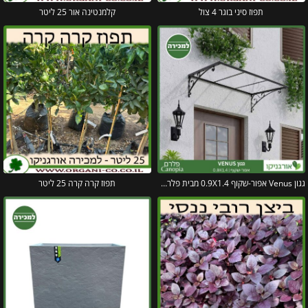
תפוז סיני בוגר 4 צול
קלמנטינה אור 25 ליטר
גגון Venus אפור-שקוף 0.9X1.4 מבית פלרם – Canopia
תפוז קרה קרה 25 ליטר