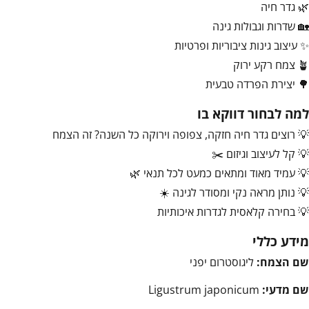
🌿 גדר חיה
🏡 שדרות וגבולות גינה
✨ עיצוב גינות ציבוריות ופרטיות
🪴 צמח רקע ירוק
🌳 יצירת הפרדה טבעית
למה לבחור דווקא בו
💡 רוצים גדר חיה חזקה, צפופה וירוקה כל השנה? זה הצמח
💡 קל לעיצוב וגיזום ✂️
💡 עמיד מאוד ומתאים כמעט לכל תנאי 🌿
💡 נותן מראה נקי ומסודר לגינה ☀️
💡 בחירה קלאסית לגדרות איכותיות
מידע כללי
שם הצמח:
ליגוסטרום יפני
שם מדעי:
Ligustrum japonicum