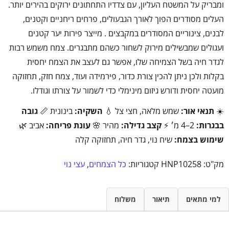
ומבריק על המשטח העליון, עם צדדיו התחתונים ירוקים בהירים יותר.
העלים מסודרים הפוך לאורך הגבעולים, פרחים ריחניים וקטנים,
לבנים, צינוריים המסודרים במקבצים . מייצר פירות יער קטנים
ועגולים שמבשילים מירוק לשחור כשהם מתבגרים. צמח משמש רבות
לגדר חיה בשל הצמיחה שלו, אפשר גם לעצב את הצמח יחסית
בקלות ולכן ניתן להכין צורת כדור, פירמידה ועוד, צמח חזק, תחזוקה
מועטה יחסית ודורש גיזום מינימלי כדי לשמור על צורתו וגודלו.
☀️
תנאי אור:
שמש מלאה, חצי צל 💧
השקיה:
בינונית 📏
גובה
בבגרות:
2–4 מ׳ ⚡
קצב גדילה:
מהיר 🌸
עונת פריחה:
אביב 🌿
שימוש בצמח:
שיח נוי, גדר חיה, תחזוקה קלה
מק"ט:
HNP10258
קטגוריות:
כל הצמחים
,
עצי נוי
למי מתאים
תיאור
משלוח