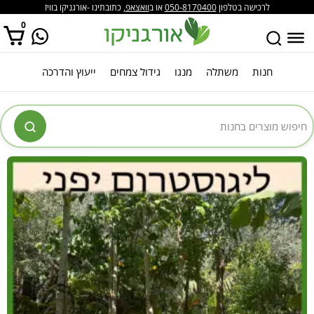
לרכישה בטלפון
050-8170400
או ב
וואצאפ
, כתובתינו -אורגניקו בוויז
0
חנות
משתלה
מנגו
גידול צמחים
ייעוץ והדרכה
אין מוצרים בסל הקניות.