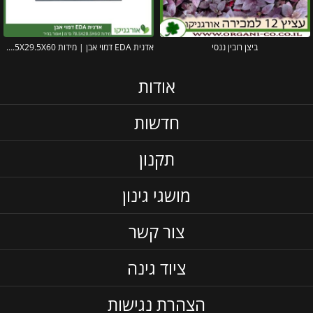
ביצן רובין ננסי
אדנית EDA דמוי אבן | מידות 78.5X29.5X60 ס"מ | אפור בהיר
אודות
חדשות
תקנון
מושגי גינון
צור קשר
ציוד גינה
הצהרת נגישות