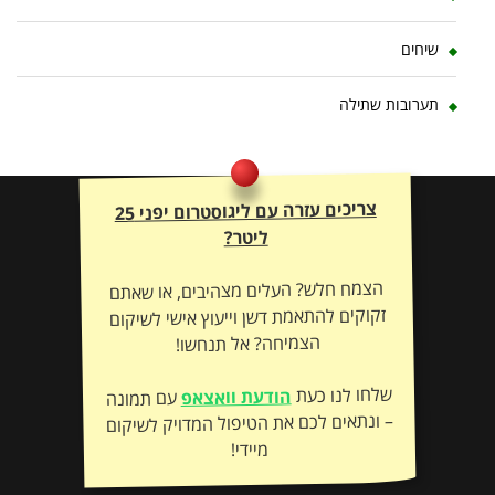
שיחים
תערובות שתילה
צריכים עזרה עם ליגוסטרום יפני 25
ליטר?
הצמח חלש? העלים מצהיבים, או שאתם
זקוקים להתאמת דשן וייעוץ אישי לשיקום
הצמיחה? אל תנחשו!
שלחו לנו כעת
הודעת וואצאפ
עם תמונה
– ונתאים לכם את הטיפול המדויק לשיקום
מיידי!