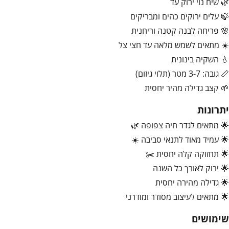
🌿 שיח נוי ירוק עד
🍃 עלים ירוקים כהים ומבריקים
🌸 פריחה לבנה קטנה וריחנית
☀️ מתאים לשמש מלאה עד חצי צל
💧 השקיה בינונית
📏 גובה: 3-7 מטר (תלוי גיזום)
🌱 קצב גדילה מהיר יחסית
יתרונות
🌟 מתאים לגדר חיה צפופה 🌿
🌟 עמיד מאוד לתנאי סביבה ☀️
🌟 תחזוקה קלה יחסית ✂️
🌟 ירוק לאורך כל השנה
🌟 גדילה מהירה יחסית
🌟 מתאים לעיצוב מסודר ומודרני
שימושים