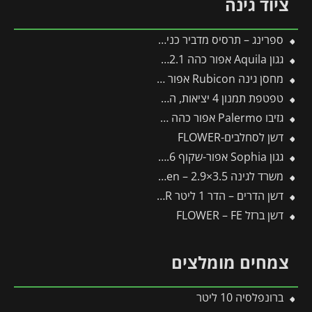
ציוד גינה
ספרינג – תרסיס מדביר כנימות
גגון Aquila אפור כהה 0.9X2.1 מבית פלרם – Canopia
מחסן גינה Rubicon אפור כהה 1.9X1.5 מבית פלרם – קנופיה
טפטפת תמנון 4 יציאות, השקייה מווסתת + טפטפת 8 ליטר לשעה
גזיבו Palermo אפור כהה 4.3X4.3 מבית פלרם – Canopia
דשן לסחלבים-FLOWER
גגון Sophia אפור-שקוף 1X1.6 עיצוב מודרני מבית פלרם – Canopia
משרד לגינה 3.5×2.9 – Copenhagen מבית פלרם – Canopia
דשן הדרים – הדר 1 ליטר FLOWER
דשן ברזל FLOWER – FE
צמחים מומלצים
ברונפלסיה 10 ליטר