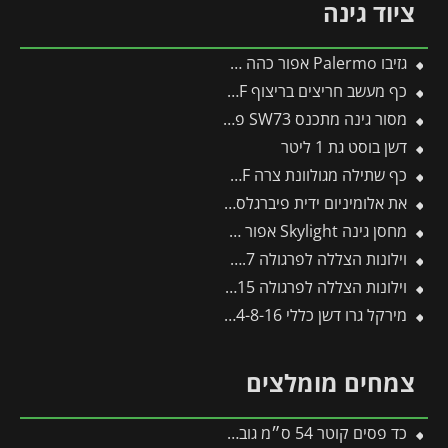
ציוד גינה
גזיבו Palermo אפור כהה 4.3X4.3 מבית פלרם – Canopia
כף מעשב חריצים בריצוף KF-2K – WOLF
מסור גינה מתכנס SW73 פיסקארס
דשן בוסט גת 1 ליטר
כף שתילה מגולוונת צרה LU-P – WOLF
את אלומיניום ידית פיברגלס -תבור
מחסן גינה Skylight אפור 1.9X3 מבית פלרם – קנופיה
וילונות הצללה לפרגולה 3X9.7 מבית פלרם – Canopia
וילונות הצללה לפרגולה 3X9.15 מבית פלרם – Canopia
מירקל גרו דשן כללי 24-8-16 – 2.5 ק"ג
צמחים מומלצים
כד פסים קוטר 54 ס״מ גובה 54 ס״מ אפור כהה