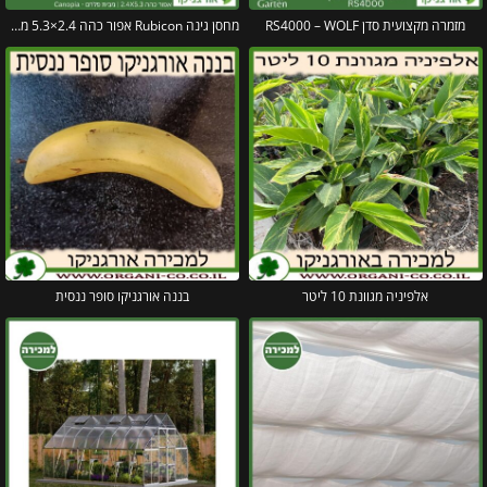
מזמרה מקצועית סדן RS4000 – WOLF
מחסן גינה Rubicon אפור כהה 2.4×5.3 מבית פלרם קנופיה
אלפיניה מגוונת 10 ליטר
בננה אורגניקו סופר ננסית