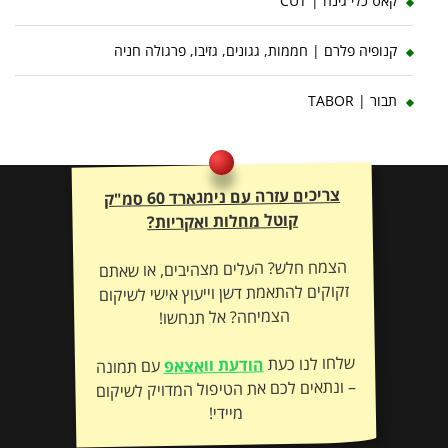
קאט כלי גינה | CUT
קנופיה פלרם | חממות, גגונים, גזיבו, פרגולה חניה
תבור | TABOR
צריכים עזרה עם נימגארד 60 סמ"ק
קוטל מחלות ואקריות?
הצמח חלש? העלים מצהיבים, או שאתם
זקוקים להתאמת דשן וייעוץ אישי לשיקום
הצמיחה? אל תנחשו!
שלחו לנו כעת
הודעת וואצאפ
עם תמונה
– ונתאים לכם את הטיפול המדויק לשיקום
מיידי!