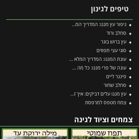
טיפים לגינון
גיפור עץ מנגו: המדריך המקצועי לטיפול בקימחון, הגדלת היבול ודרכי יישום יעילות
סחלב ורוד
עץ ברוש בוגר
סוגי עצי תפוזים
עונת המנגו: המדריך המלא לפרי, שתילה, גיזום ודישון לאורך השנה
עונה של פרי מנגו: כל מה שצריך לדעת על מועדי ההבשלה, הקטיף וההנבה
פינגר ליים
סחלב שחור
עץ מנגו עלים דביקים: איך זה נגרם, מהם הנזקים וכיצד מטפלים בהצלחה?
צמח מטפס למרפסת
צמחים וציוד לגינה