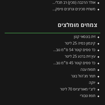
אולר הרכבה (סכין) רב תכליתי
משחיז סכינים וגרזנים פיסקארס
צמחים מומלצים
זית בונסאי קטן
קינמון כסיה 25 ליטר
כד פסים קוטר 54 ס״מ גובה 54 ס״מ שמנת
עץ זית ברנע 25 ליטר
כד פסים קוטר 45 ס״מ גובה 45 ס״מ שחור
תפוח ענה
תמר מג'הול בוגר
יוקה
ליצ'י מאוריציוס 70 ליטר
תפוז טבורי