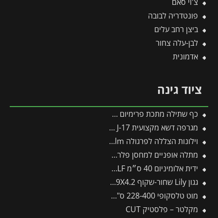
צ'וי סאם
פונטדריה לבובה
ביצן רחב עלים
לבן-עלה צחור
אדמונית
ציוד גינה
כף שתילה מתכת פרימיום פיסקארס
מגרפה דשא מקצועית J-17 -תבור
וילונות הצללה לפרגולה 3.4X5.2 Stockholm מבית פלרם – Canopia
מתלה אופניים למחסן פלרם – Canopia
ידית אלומיניום 40 ס״מ ZM04 – WOLF
גגון Lily שחור-שקוף 0.9X4.2 בעיצוב רטרו מבית פלרם – Canopia
מוט טלסקופי 228-400 ס"מ לכלים מתחלפים פיסקארס
מקלטר – פלסטיק CUT