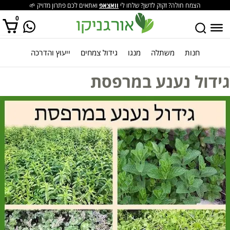
הצמח חולה? זקוק לדשן? שלחו לי
וואצאפ
ואתאים לכם פתרון מדויק 🌱
0
חנות
משתלה
מנגו
גידול צמחים
ייעוץ והדרכה
אין מוצרים בסל הקניות.
גידול נענע במרפסת