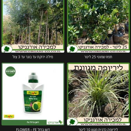
תפוז שמוטי 25 ליטר
מילה ירוקת עד בוגר עד 3 צול
ליריופה כדנית מגוון 10 ליטר
דשן ברזל FLOWER – FE