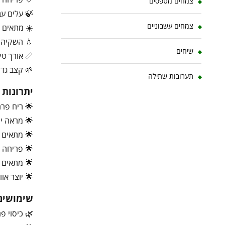
צמחים מטפסים
🍃 עלים עב
צמחים עשבוניים
☀️ מתאים 
💧 השקיה ב
שיחים
📏 אורך טיפוס: 
🌱 קצב גדיל
תערובות שתילה
יתרונות
🌟 ריח פרח
🌟 מראה יו
🌟 מתאים ל
🌟 פריחה 
🌟 מתאים גם
🌟 יוצר אוו
שימושים
🌿 כיסוי פ