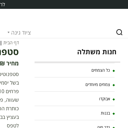
לרכ
ציוד גינה
דף הבית
|
סטפנוט
חנות משתלה
₪
כל הצמחים
בשל יסמין
צמחים מיוחדים
אבוקדו
שעווה, פר
כותרת הפר
בננות
בעציץ בבי
לטפס
גדר חיה