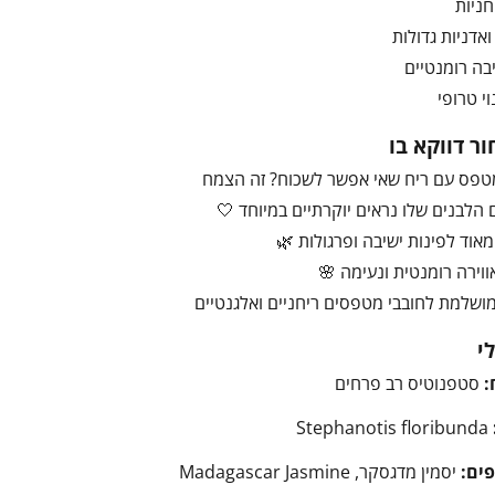
חניות
יבה רומנטיים
י טרופי
ר דווקא בו
מטפס עם ריח שאי אפשר לשכוח? זה הצמח
הלבנים שלו נראים יוקרתיים במיוחד 🤍
אוד לפינות ישיבה ופרגולות 🌿
ווירה רומנטית ונעימה 🌸
ושלמת לחובבי מטפסים ריחניים ואלגנטיים
י
:
סטפנוטיס רב פרחים
Stephanotis floribunda
ים:
יסמין מדגסקר, Madagascar Jasmine