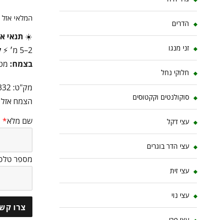
המלאי אזל
הדרים
☀️
תנאי או
זני מנגו
2–5 מ׳ ⚡
ק
בצמח:
מטפ
חלוקי נחל
מק"ט:
332
סוקולנטים וקקטוסים
הצמח אזל ב
שם מלא
*
עצי דקל
עצי הדר בוגרים
מספר טלפו
עצי זית
עצי נוי
צרו קשר
עצי פרי