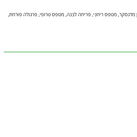
 פרחים, Stephanotis floribunda, Madagascar Jasmine, יסמין מדגסקר, מטפס ריחני, פריחה לבנה, מטפס טרופי, פרגולה פורחת,