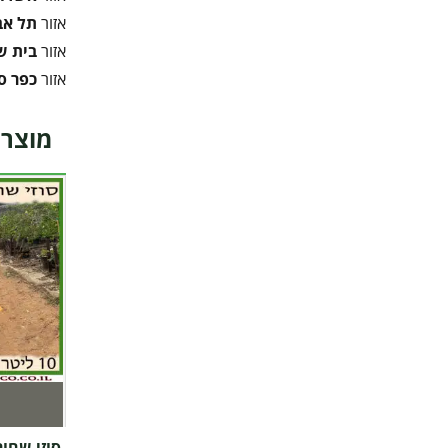
אזור
תל אב
אזור
בית 
אזור
כפר ס
מוצרי
סוזי שחור