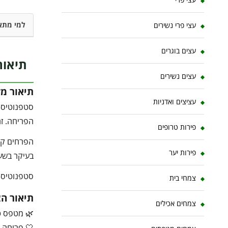
למי מתא
עצי פרי נשירים
עצים בוגרים
תיאור
עצים נשירים
תיאור מ
עציצים ואדניות
סטפנוטיס ר
הפריחה. זה
פירות טרופים
הפרחים קטנ
פירות יער
בעיקר בשעו
סטפנוטיס א
צמחי בית
תיאור ה
צמחים אכילים
🌿 מטפס טר
🤍 פריחה ל