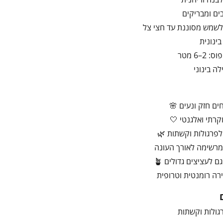
ים ומבריקים
לשמש מסוננת עד חצי צל
ינונית
2–6 מטר
ה בינוני
ים חזק ונעים 🌸
קרתי ואלגנטי 🤍
פרגולות וקשתות 🌿
מרשימה לאורך העונה
 לעציצים גדולים 🪴
ירה רומנטית וטרופית
רגולות וקשתות