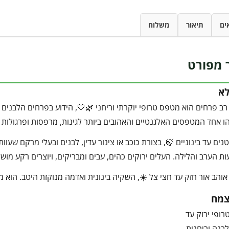
ים
תיאור
משלוח
 מפורט
לא
ב פרחים הוא מטפס טרופי יוקרתי וריחני 🌿🤍, הידוע בפרחים הלבנים 
ו אחד המטפסים האלגנטיים והאהובים ביותר לגינות, מרפסות ופרגולות 
ים עד בינוניים 🍃, בצורת כוכב או צינור עדין, לבנים ובעלי מרקם שעוות
ת הערב והלילה. העלים ירוקים כהים, עבים ומבריקים, ויוצרים רקע מו
והב אור חזק עד חצי צל ☀️, השקיה בינונית ואדמה מנוקזת היטב. הוא מתאי
צמח
ופי ירוק עד
בנה וריחנית