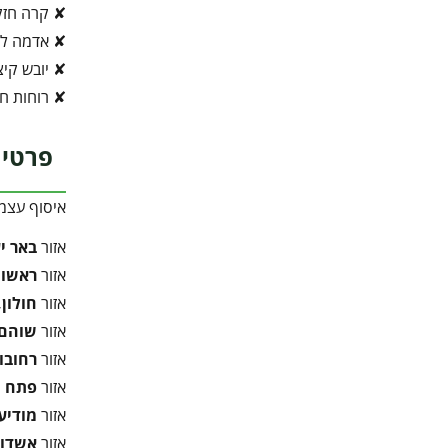
✘ קרה חז
✘ אדמה לא
✘ יובש קיצו
✘ רוחות חז
פרטי 
איסוף עצמ
אזור
באר י
אזור
ראשון 
אזור
חולון,
אזור
שוהם,
אזור
רחובו
אזור
פתח ת
אזור
מודיעי
אזור
אשדוד