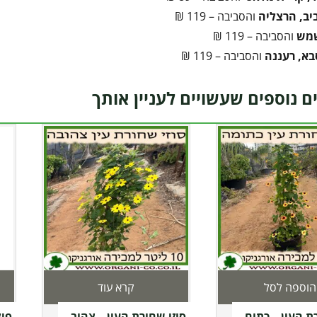
יב, הרצליה
והסביבה – 119 ₪
שמש
והסביבה – 119 ₪
בא, רעננה
והסביבה – 119 ₪
ם נוספים שעשויים לעניין אותך
הוספה לסל
קרא עוד
ת העין – כתום –
סוזי שחורת העין – צהוב –
פיל