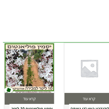
קרא עוד
קרא עוד
ודנדרון ביפי (דו נוצתי)
יסמין פוליאנטום 10 ליטר