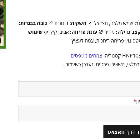
ר:
שמש מלאה, חצי צל 💧
השקיה:
בינונית 📏
גובה בבגרות:
צב גדילה:
מהיר 🌸
עונת פריחה:
אביב, קיץ 🌿
שימוש
ס נוי, פריחה ריחנית, צמח לעציץ
HNP10
קטגוריה:
צמחים מטפסים
מלאי, השאירו פרטים ונעדכן כשיחזור:
ן
*
 דרך וואצאפ