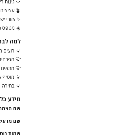
🤍 גינות רי
🪴 עציצים ואדניות גדולות
✨ אזורי יש
☀️ מטפס נו
למה לבחו
💡 רוצים 
💡 הפרחים 
💡 מתאים מ
💡 מוסיף א
💡 בחירה מ
מידע כלל
שם הצמח
שם מדעי:
שמות נוספ