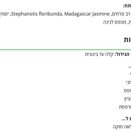
תח:
סטפנוטיס רב
ת, מטפס לגינה
ות
הגידול:
קלה עד בינונית
ני
פס
ציץ
מרפסת
 ל…
אה חזקה