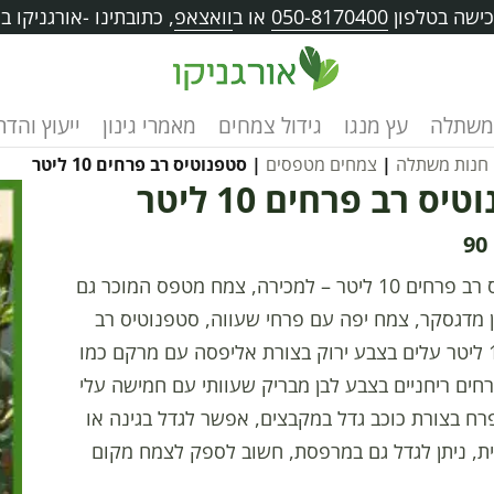
ישה בטלפון
050-8170400
או ב
וואצאפ
, כתובתינו -אורגניקו בוו
משתלה
עץ מנגו
גידול צמחים
מאמרי גינון
ייעוץ והד
חנות משתלה
|
צמחים מטפסים
| סטפנוטיס רב פרחים 10 ליטר
יס רב פרחים 10 ליטר
90
סטפנוטיס רב פרחים 10 ליטר – למכירה, צמח מטפס המוכר גם
 מדגסקר, צמח יפה עם פרחי שעווה, סטפנוטיס רב
פרחים 10 ליטר עלים בצבע ירוק בצורת אליפסה עם מרקם כמו
חים ריחניים בצבע לבן מבריק שעוותי עם חמישה עלי
ח בצורת כוכב גדל במקבצים, אפשר לגדל בגינה או
ת, ניתן לגדל גם במרפסת, חשוב לספק לצמח מקום