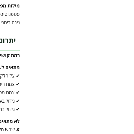
מילות מפ
גינה ריחני
יתרונ
רמת קושי 
מתאים ל…
✔ צל חלקי
✔ צמח ריח
✔ צמח מט
✔ גידול בע
✔ גידול ב
לא מתאים
✘ שמש מל