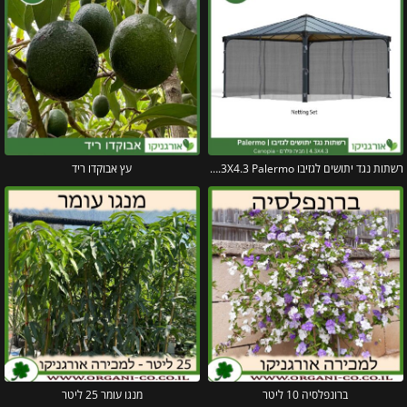
רשתות נגד יתושים לגזיבו 4.3X4.3 Palermo מבית פלרם – Canopia
עץ אבוקדו ריד
ברונפלסיה 10 ליטר
מנגו עומר 25 ליטר