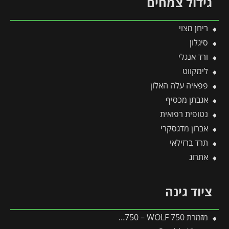
גידול צמחים
ריחן מצוי
סיגלון
ורד אנגלי
לימקווט
פפאיה עלה האלון
אגבתן מכסיף
נטופית רפואית
אברון מדגסקרי
תרד ברזילאי
אתרוג
ציוד גינה
מזמרת 750 BYPASS RR750 – WOLF