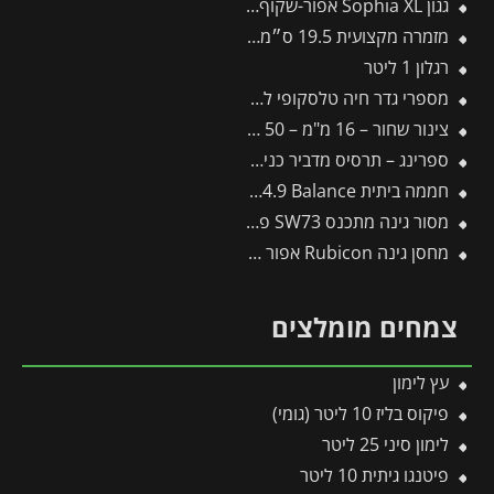
גגון Sophia XL אפור-שקוף 1.4X1.9 עיצוב מודרני מבית פלרם – Canopia
מזמרה מקצועית 19.5 ס״מ, DX 120 -תבור
רגלון 1 ליטר
מספרי גדר חיה טלסקופי להב גלי 212-B -תבור
צינור שחור – 16 מ"מ – 50 מטר דרג 4
ספרינג – תרסיס מדביר כנימות
חממה ביתית 3X4.9 Balance מבית פלרם – Canopia
מסור גינה מתכנס SW73 פיסקארס
מחסן גינה Rubicon אפור כהה 2.4×3.0 מבית פלרם קנופיה
צמחים מומלצים
עץ לימון
פיקוס בליז 10 ליטר (גומי)
לימון סיני 25 ליטר
פיטנגו גיתית 10 ליטר