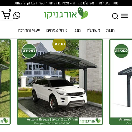
מתחייבים למחיר משתלם במיוחד – מצאתם זול יותר? נשמח לבדוק ולהשוות.
0
חנות
משתלה
מנגו
גידול צמחים
ייעוץ והדרכה
אין מוצרים בסל הקניות.
מבצע!