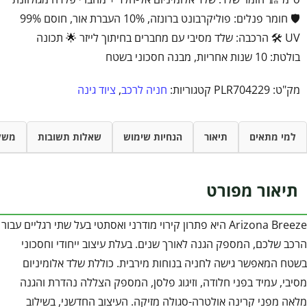
🛡️ חומר פנלים: פוליקרבונט ברונזה, 10% העברת אור, חוסם 99%
UV 🛠️ הרכבה: שלד מסיבי עם מחברים בחיתוך לייזר 🌟 תכונה
בולטת: 10 שנות אחריות, מבנה חסכוני בשטח
מק"ט:
PLR704229
קטגוריות:
חניה לרכב
,
ציוד גינה
למי מתאים
תיאור
הנחיות שימוש
שאלות תשובות
משל
תיאור מפורט
Arizona Breeze היא פתרון קירוי מודרני ואסתטי בעל שתי רגליים עבור
הרכב שלכם, המספק הגנה לאורך שנים. בעלת עיצוב ייחודי וחסכוני
בשטח המאפשר גישה לחניה בנוחות מירבית. כוללת שלד אלומיניום
מסיבי, עמיד בפני חלודה, וזיגוג פלסן, המספק הצללה נהדרת והגנה
מלאה מפני קרינה אולטרה-סגולה מזיקה. העיצוב החדשני, בשילוב