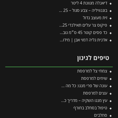
דיאנלה מגוונת 4 ליטר
בוגנוויליה – צבע סגול – 25 ליטר
זית מעוצב גדול
פיקוס צר עלים תאילנדי 25 ליטר
כד פסים קוטר 45 ס״מ גובה 45 ס״מ אפור כהה
אדנית גליה דמוי אבן | מידות 78x30x29 ס״מ | חול
טיפים לגינון
צמחי צל למרפסת
שיחים למרפסת
עונה של פרי מנגו: כל מה שצריך לדעת על מועדי ההבשלה, הקטיף וההנבה
עצים למרפסת
עץ מנגו השקיה – מדריך כמויות, תדירות ומשטר השקיה אופטימלי
טיפול בסחלב בחורף
סחלבים