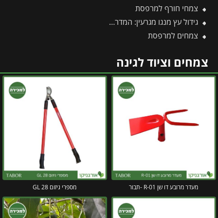
צמחי חורף למרפסת
גידול עץ מנגו מגרעין: המדריך להנבטה, תנאי גידול וכדאיות
צמחים למרפסת
צמחים וציוד לגינה
מעדר מרובע דו שן R-01 -תבור
מספרי גיזום 28 GL