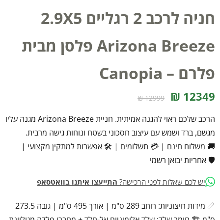
חניה לרכב 2 רגליים 2.9X5
Arizona Breeze פלסן מבית
פלרם – Canopia
12349 ₪
12999 ₪
הרכב שלכם ראוי להגנה אמיתית. חניית Arizona Breeze מגנה עליו
מגשם, ברד ושמש עם עיצוב חסכוני בשטח ונוחות גישה מרבית.
🚚 משלוח חינם
|
💳 תשלומים
|
🛠️ אפשרות למתקין מקצועי
|
🛡️ אחריות יבואן רשמי
יש לכם שאלות לפני הרכישה?
התייעצו איתנו בוואטסאפ
📏 מידות חיצוניות: רוחב 289 ס"מ | אורך 495 ס"מ | גובה 273.5
ס"מ 🏗️ חומר שלד: שלד אלומיניום אל-חלד + מחברי פלדה מגולוונת