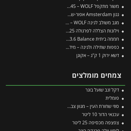
משור מתקפל SAW145 – WOLF
גגון Amsterdam אפור-שקוף 1.4X2.2 מבית פלרם – Canopia
מגב משולב לגינה FS450M – WOLF
וילונות הצללה לפרגולה 3X4.25 מבית פלרם – Canopia
חממה ביתית 3X3.6 Balance מבית פלרם – Canopia
כפפות שתילה ולגינה – מידה 8 SOIL8 GH-BO8 – WOLF
דשא ירוק 1 ק"ג – אקוגן
צמחים מומלצים
דקל זנב שועל בוגר
פומלית
סוזי שחורת העין – מגוון צבעים – 10 ליטר
עכנאי הדור 10 ליטר
צפצפה מכסיפה 25 ליטר
לימון וילה פרנקה בוגר