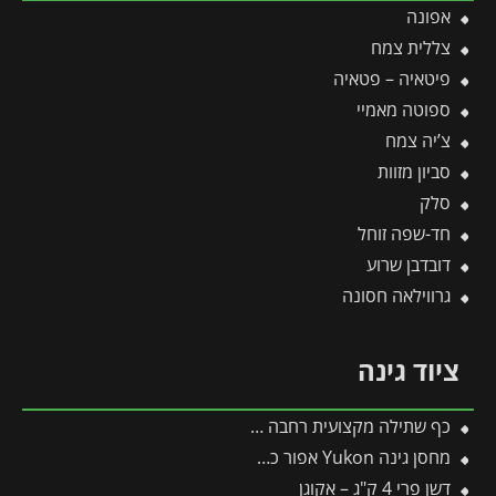
אפונה
צללית צמח
פיטאיה – פטאיה
ספוטה מאמיי
צ’יה צמח
סביון מזוות
סלק
חד-שפה זוחל
דובדבן שרוע
גרווילאה חסונה
ציוד גינה
כף שתילה מקצועית רחבה LU-2K – WOLF
מחסן גינה Yukon אפור כהה 3.3X4 מבית פלרם – קנופיה
דשן פרי 4 ק"ג – אקוגן