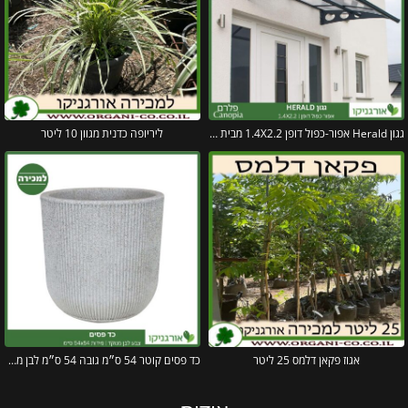
גגון Herald אפור-כפול דופן 1.4X2.2 מבית פלרם – Canopia
ליריופה כדנית מגוון 10 ליטר
אגוז פקאן דלמס 25 ליטר
כד פסים קוטר 54 ס״מ גובה 54 ס״מ לבן מנוקד