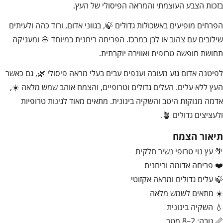
בזכות הצבע העוצמתי והמראה הפיסולי של העץ.
הפרחים מופיעים באשכולות גדולים 🍃, בגווני אדום, ורוד כהה ולעיתים
שילובים עם צהוב או לבן במרכז. הפריחה ריחנית במיוחד 🌸 ומעניקה
תחושת חופשה טרופית ואווירה יוקרתית.
לפיטנה אדום גזע מעובה וענפים עבים בעלי מראה פיסולי 🌿, גם כאשר
העץ ללא עלים. העלים גדולים וטרופיים, והצמח אוהב שמש מלאה ☀️,
אדמה מנוקזת היטב והשקיה בינונית. מתאים מאוד לגינות טרופיות
ולעציצים גדולים 🪴.
תיאור הצמח
🌴 עץ נוי טרופי נשיר חלקית
❤️ פריחה אדומה וריחנית
🍃 עלים גדולים ומראה אקזוטי
☀️ מתאים לשמש מלאה
💧 השקיה בינונית
📏 גובה: 2–8 מטר