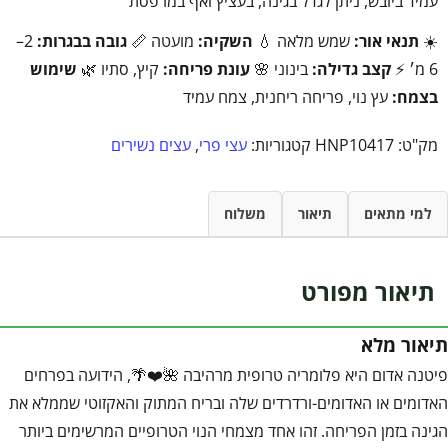
עמיד ביובש, ניתן לגדל בגינה, בעציץ ואף במרפסת
☀️
תנאי אור:
שמש מלאה 💧
השקיה:
מועטה 📏
גובה בבגרות:
2–
6 מ׳ ⚡
קצב גדילה:
בינוני 🌸
עונת פריחה:
קיץ, סתיו 🌿
שימוש
בצמח:
עץ נוי, פריחה ריחנית, צמח עמיד
מק"ט:
HNP10417
קטגוריות:
עצי פרי
,
עצים נשירים
למי מתאים
תיאור
משלוח
תיאור מפורט
תיאור מלא
פיטנה אדום היא פלומריה טרופית מרהיבה 🌺❤️🌴, הידועה בפרחים
האדומים או האדומים-ורדרדים שלה ובריח המתוק והאקזוטי שממלא את
הגינה בזמן הפריחה. זהו אחד מצמחי הנוי הטרופיים המרשימים ביותר