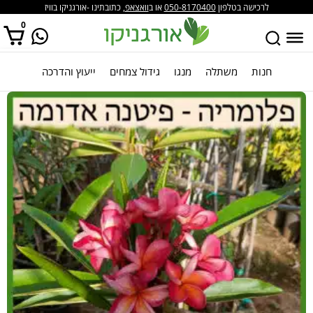
לרכישה בטלפון
050-8170400
או ב
וואצאפ
, כתובתינו -אורגניקו בוויז
0
חנות
משתלה
מנגו
גידול צמחים
ייעוץ והדרכה
אין מוצרים בסל הקניות.