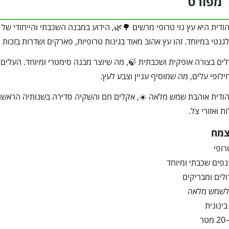
 מפורט
ודית היא עץ נוי טרופי מרשים 🌳🌿, הידוע במבנה השכבתי והייחודי ש
לגנטי במיוחד. זהו עץ אהוב מאוד בגינות טרופיות, פארקים ושדרות בזכו
ים בצורה אופקית ושכבתית 🍃, מה שיוצר מבנה סימטרי ומיוחד. העלים ר
ילופי עלים, מה שמוסיף עניין וצבע לעץ.
הודית אוהבת שמש מלאה ☀️, אקלים חם והשקיה סדירה בשנותיה הראשו
ות ואזורי צל.
צמח
רופי
פים שכבתי ומיוחד
ולים ומבריקים
לשמש מלאה
ינונית