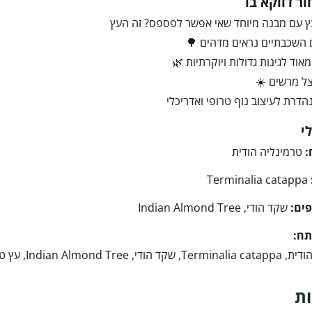
ר דווקא בו
עץ עם מבנה מיוחד שאי אפשר לפספס? זה העץ
 השכבתיים נראים מדהים 🌳
אוד לגינות גדולות ויוקרתיות 🌿
ל מרשים ☀️
הדרת לעיצוב נוף טרופי ואדריכלי
י
:
טרמינליה הודית
Terminalia catappa
ים:
שקד הודי, Indian Almond Tree
תח:
ץ צל, עצים לגינה, עץ נוי, גינה טרופית, עיצוב נוף
ות