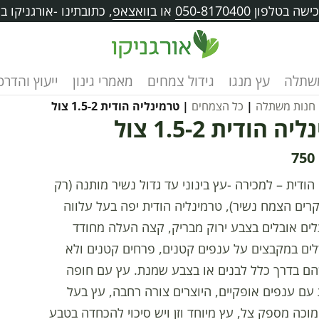
ישה בטלפון
050-8170400
או ב
וואצאפ
, כתובתינו -אורגניקו בוו
שתלה
עץ מנגו
גידול צמחים
מאמרי גינון
ייעוץ והדרכ
חנות משתלה
|
כל הצמחים
| טרמינליה הודית 1.5-2 צול
 הודית 1.5-2 צול
750
הודית – למכירה -עץ בינוני עד גדול נשיר מותנה (רק
רים הצמח נשיר), טרמינליה הודית יפה בעל עלווה
ים אובלים בצבע ירוק מבריק, קצה העלה מחודד
ים במקבצים על ענפים קטנים, פרחים קטנים ולא
הם בדרך כלל לבנים או בצבע שמנת. עץ עם חופה
ם ענפים אופקיים, היוצרים צורה רחבה, עץ בעל
וכה מספק צל, עץ מיוחד וזן ויש סיכוי להכחדה בטבע