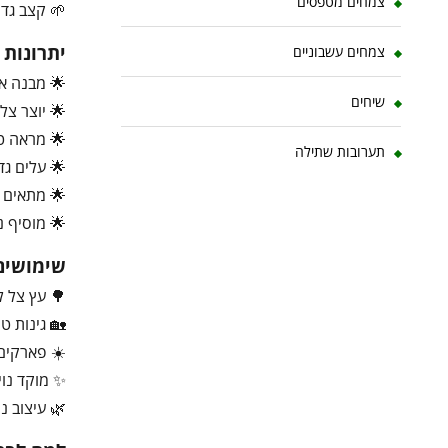
צמחים מטפסים
🌱 קצב גדי
יתרונות
צמחים עשבוניים
🌟 מבנה אד
שיחים
🌟 יוצר צל
🌟 מראה טר
תערובות שתילה
🌟 עלים גד
🌟 מתאים ל
🌟 מוסיף נ
שימושים
🌳 עץ צל ל
🏡 גינות טר
☀️ פארקים
✨ מוקד נוי 
🌿 עיצוב נו