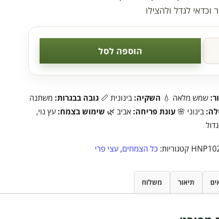
 וכדאי לגדל ולהצילו
הוספה לסל
ר:
שמש מלאה 💧
השקיה:
בינונית 📏
גובה בבגרות:
משתנה
לה:
בינוני 🌸
עונת פריחה:
אביב 🌿
שימוש בצמח:
עץ נוי,
גדול
HNP10
קטגוריות:
כל הצמחים
,
עצי פרי
ים
תיאור
משלוח