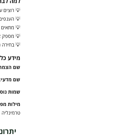
למה לבחו
💡 רוצים 
💡 הענפים
💡 מתאים מ
💡 מספק צ
💡 בחירה נ
מידע כלל
שם הצמח
שם מדעי:
שמות נוספ
מילות מפ
טרמינליה הודית, Terminalia catappa, שקד הודי, Indian Almond Tree, עץ טרופי, ע
יתרונ