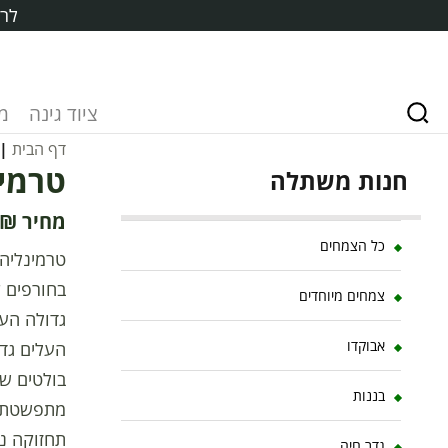
לרכ
ציוד גינה
מ
דף הבית
|
טרמינליה
חנות משתלה
₪
כל הצמחים
טרמינליה 
בחורפים ק
צמחים מיוחדים
גדולה העל
אבוקדו
העלים גדל
בולטים ש
בננות
מתפשטת ע
תחזוקה נמ
גדר חיה