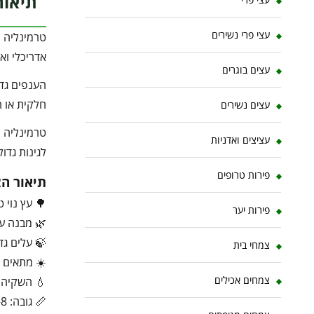
תיאור
עצי פרי נשירים
טרמינליה ה
אדריכלי וא
עצים בוגרים
הענפים גדל
חלקית או ח
עצים נשירים
טרמינליה 
עציצים ואדניות
לגינות גדול
פירות טרופים
תיאור ה
🌳 עץ נוי ט
פירות יער
🌿 מבנה ענ
🍃 עלים גד
צמחי בית
☀️ מתאים 
צמחים אכילים
💧 השקיה ב
📏 גובה: 8–20 מטר