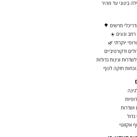
לה בינוני עד מהיר
ריכלי מרשים 🌳
 רחב ונעים ☀️
ופי יוקרתי 🌿
ולים ודקורטיביים
שדרות וגינות גדולות
וכחות חזקה לנוף
גינה
ופיות
 ושדרות
גדול
ף אקזוטי