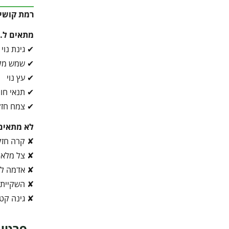
רמת קושי 
מתאים ל…
✔ גינת נוי
✔ שמש מל
✔ עץ נוי
✔ תנאי חו
✔ צמח חזק
לא מתאים
✘ קרה חז
✘ צל מלא
✘ אדמה לא
✘ השקיית 
✘ גינה קט
פרטי 