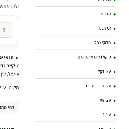
ולכן אפשר
הדרים
זני מנגו
חלוקי נחל
סוקולנטים וקקטוסים
☀️
תנאי או
⚡
קצב גדי
עצי דקל
עץ צל, עץ 
עצי הדר בוגרים
מק"ט:
222
עצי זית
למי מתא
עצי נוי
עצי פרי