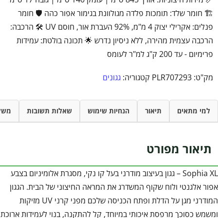
🏗️ חומר שלד: תומכות פלדה מגולוונת בגימור אפור כהה 🛡️ חומר
פנלים: אקרילי יצוק 4 מ"מ, 92% העברת אור, חוסם UV 🛠️ הרכבה:
הרכבה עצמית מהירה, ללא ניסיון נדרש 🌟 תכונה בולטת: עמידות
פרימיום - עד 200 ק"ג למ"ר לעומס
מק"ט:
PLR707293
קטגוריה:
גגונים
למי מתאים
תיאור
הנחיות שימוש
שאלות תשובות
משל
תיאור מפורט
Sophia XL – גגון בעיצוב מודרני בעל קו נקי, מסגרת אלומיניום בצבע
אפור אלגנטי ולוח שקוף המשדרג את המראה החיצוני של הבית. הגגון
המודרני מגן על הדלת ופתח הכניסה שלכם מפני קרני UV מזיקות
ומשמש כסוכך מרפסת איכותי במיוחד, קל להתקנה, בנוי לעמידות ארוכת