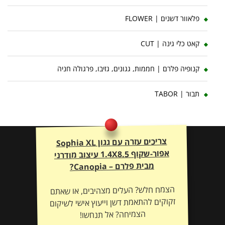
פלאוור דשנים | FLOWER
קאט כלי גינה | CUT
קנופיה פלרם | חממות, גגונים, גזיבו, פרגולה חניה
תבור | TABOR
צריכים עזרה עם גגון Sophia XL
אפור-שקוף 1.4X8.5 עיצוב מודרני
מבית פלרם – Canopia?
הצמח חלש? העלים מצהיבים, או שאתם
זקוקים להתאמת דשן וייעוץ אישי לשיקום
הצמיחה? אל תנחשו!