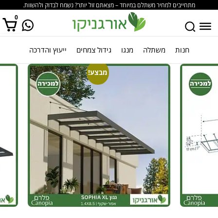
מתחייבים למחיר משתלם במיוחד – מצאתם זול יותר? נשמח לבדוק ולהשוות.
0
חנות
משתלה
מנגו
גידול צמחים
ייעוץ והדרכה
אין מוצרים בסל הקניות.
מבצע!