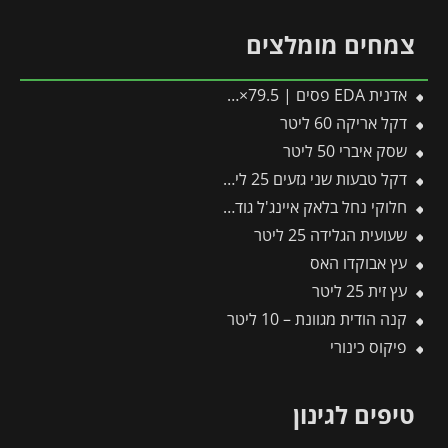
צמחים מומלצים
אדנית EDA פסים | 79.5×29.5×29.5 ס"מ | אפור כהה
דקל אריקה 60 ליטר
שסק איברי 50 ליטר
דקל טבעות שני גזעים 25 ליטר
חלוקי נחל בלאק איינג'ל גודל 2 – שק 20 ק״ג
שעועית הגלידה 25 ליטר
עץ אבוקדו האס
עץ זית 25 ליטר
קנה הודית מגוונת – 10 ליטר
פיקוס כינורי
טיפים לגינון