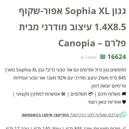
גגון Sophia XL אפור-שקוף
1.4X8.5 עיצוב מודרני מבית
פלרם – Canopia
16624 ₪
17499 ₪
מחפשים גגון גדול ומרשים עם אור טבעי נדיב? גגון Sophia XL באורך
845 ס"מ משלב עיצוב מודרני עם 92% מעבר אור טבעי ועמידות
פרימיום יוצאת דופן.
🚚 משלוח חינם
|
💳 תשלומים
|
🛠️ אפשרות למתקין מקצועי
|
🛡️ אחריות יבואן רשמי
יש לכם שאלות לפני הרכישה?
התייעצו איתנו בוואטסאפ
📏 מידות חיצוניות: אורך 845 ס"מ | עומק 140 ס"מ | גובה 17 ס"מ