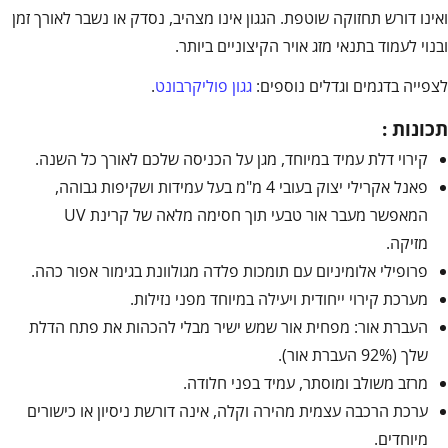
ואינו דורש תחזוקה שוטפת. הגגון אינו מצהיב, נסדק או נשבר לאורך זמן
ובנוי לעמוד בתנאי מזג אויר הקיצוניים ביותר.
לצפייה בדגמים וגדלים נוספים:
גגון פוליקרבונט
.
תכונות :
קירוי דלת עמיד במיוחד, מגן על הכניסה שלכם לאורך כל השנה.
פאנל אקרילי יצוק בעובי 4 מ"מ בעל עמידות ושקיפות גבוהה,
המאפשר מעבר אור טבעי תוך חסימה מלאה של קרינת UV
מזיקה.
פרופילי אלומיניום עם תומכות פלדה מגולוונת בגימור אפור כהה.
מערכת קירוי ייחודית ויעילה במיוחד מפני נזילות.
העברת אור: מפחית אור שמש ישיר מבלי להכהות את פתח הדלת
שלך (92% העברת אור).
מרזב משולב ומוסתר, עמיד בפני חלודה.
ערכת הרכבה עצמית מהירה וקלה, אינה דורשת ניסיון או כישורים
מיוחדים.