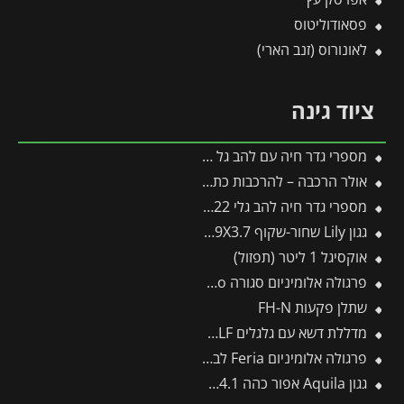
פסאודוליטוס
לאונורוס (זנב הארי)
ציוד גינה
מספרי גדר חיה עם להב גל HS-W – WOLF
אולר הרכבה – להרכבות כתר והרכבת עין
מספרי גדר חיה להב גלי HS22 פיסקארס
גגון Lily שחור-שקוף 0.9X3.7 בעיצוב רטרו מבית פלרם – Canopia
אוקסיגל 1 ליטר (תפזול)
פרגולה אלומיניום סגורה SanRemo לבנה 3X4.4 קירוי לבן מבית Canopia
שתלן פקעות FH-N
מדללת דשא עם גלגלים UR-M3 – WOLF
פרגולה אלומיניום Feria לבנה 3X3.1 מבית פלרם – Canopia
גגון Aquila אפור כהה 0.9X4.1 מבית פלרם – Canopia