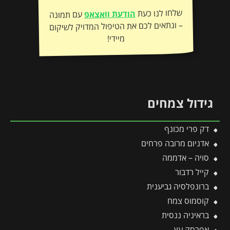
שלחו לנו כעת
הודעת וואצאפ
עם תמונה
– ונתאים לכם את הטיפול המדויק לשיקום
מיידי!
גידול צמחים
דק פרי מכונף
אדניום מרובה פרחים
סויה – אדממה
קייל רדבור
ברונפלסיה גביענית
קוסמוס צמח
בראיניה ננסית
אפרסק עץ