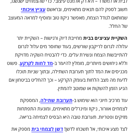
לבית או למשרד – ולא רק אלמנט עיצובי. כדי שהצמחים ישגשגו,
חשוב לספק להם תנאים מתאימים, ובראשם
עציץ איכותי
שמותאם לגודל הצמח, מאפשר ניקוז טוב ומוסיף למראה המעוצב
של החלל.
השקיית עציצים בבית
מחייבת דיוק ורגישות – השקיית יתר
עלולה לגרום לריקבון שורשים, בעוד שחוסר מים עלול לגרום
להתייבשות הצמח ונשירת עלים. כדי להבטיח השקיה מדויקת
וללא ניחושים מיותרים, מומלץ להיעזר ב-
מד לחות לקרקע
. פשוט
מכניסים את המד לתוך תערובת השתילה, ובתוך שניות תוכלו
לדעת מה מצב הלחות בעומק הקרקע – וכך להחליט בביטחון אם
הגיע הזמן להשקות או שמוטב להמתין.
עוד מרכיב חיוני הוא שימוש ב-
תערובת שתילה
, המספקת
לצמחים אוורור, ניקוז ומינרלים מתאימים, ומונעת התפתחות
מזיקים ופטריות. תערובת טובה היא הבסיס לצמיחה בריאה.
לצד מצע איכותי, אל תשכחו לדשן!
דשן לצמחי בית
מספק את