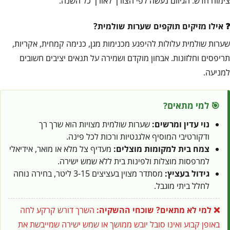
צימוח חדש. הגיזום נעשה לפי הצורך לאורך כל השנה.
אילו מזיקים תוקפים שערות שולמית?
שערות שולמית עלולות להיפגע מכנימות מגן, כנימה קמחית, אקריות,
תריפסים וחלזונות. אבחון מוקדם ושמירה על תנאים יציבים חשובים
למניעה.
🎯 למי מתאים?
נוי עדין ומרשים:
שערות שולמית מצויות הוא שרך רך
ודקורטיבי המוסיף אלגנטיות ורכות לכל פינה.
צמח בית למקומות מוצלים:
מעדיף צל מלא או מואר, אידיאלי
למרפסות מוצלות ולפינות בית ללא שמש ישירה.
גידול בעציץ:
מסתדר מצוין בעציצים 3-15 ליטר, בחירה נוחה
לחלל ביתי מוגבל.
❌ למי לא מתאים?
שוכחי ההשקיה:
השרך דורש קרקע לחה
באופן קבוע ואינו סובל יובש ממושך או שמש ישירה שמייבשת את