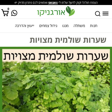
הצמח חולה? זקוק לדשן? שלחו לי
וואצאפ
ואתאים לכם פתרון מדויק 🌱
0
חנות
משתלה
מנגו
גידול צמחים
ייעוץ והדרכה
אין מוצרים בסל הקניות.
שערות שולמית מצויות