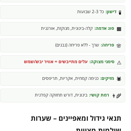
דישון:
כל 2-3 שבועות
🧪
סוג אדמה:
קלה-בינונית, מנוקזת, אורגנית
🟫
פריחה:
שרך - ללא פריחה (נבגים)
🌸
סימני מצוקה:
עלים מתייבשים = אוויר יבש/שמש
⚠️
מזיקים:
כנימה קמחית, אקריות, תריפסים
🕷️
רמת קושי:
בינונית, דורש תחזוקה קפדנית
👨‍🌾
תנאי גידול ומאפיינים – שערות
שולמית מצויות