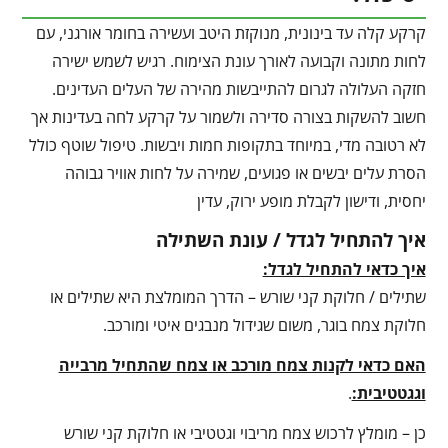
קרקע קלה עד בינונית, מנוקזת היטב ועשירה בחומר אורגני, עם
לחות מתונה וקבועה לאורך עונת הצימוח. רגיש לשמש ישירה
חזקה העלולה לגרום להתייבשות מהירה של העלים העדינים.
חשוב להשקות בצורה סדירה ולשמור על קרקע לחה בעדינות אך
לא רטובה מדי, במיוחד בתקופות חמות ויבשות. טיפול שוטף כולל
הסרת עלים יבשים או פגועים, שמירה על לחות אוויר גבוהה
יחסית, ודישון לקבלת מופע ירוק, עדין
איך להתחיל לגדל / עונת השתילה
איך כדאי להתחיל לגדל:
שתילים / חלוקת קני שורש – הדרך המומלצת היא שתילים או
חלוקת צמח בוגר, משום שגידול מנבגים איטי ומורכב.
האם כדאי לקנות צמח מורכב או צמח שהתחיל מרבייה
וגגטטיבית:
.
כן – מומלץ לרכוש צמח מריבוי וגטטיבי או חלוקת קני שורש