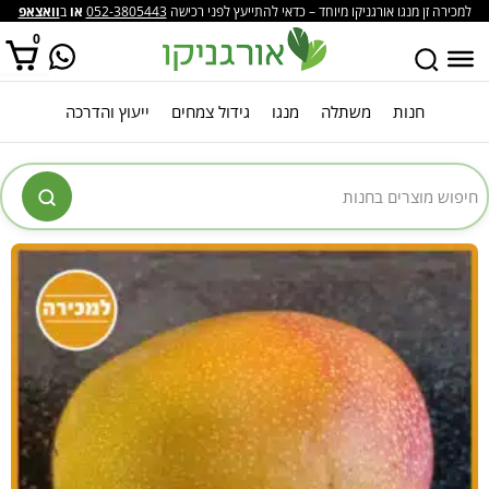
למכירה זן מנגו אורגניקו מיוחד – כדאי להתייעץ לפני רכישה
052-3805443
או
ב
וואצאפ
0
חנות
משתלה
מנגו
גידול צמחים
ייעוץ והדרכה
אין מוצרים בסל הקניות.