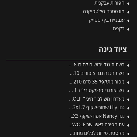
חפורית עבקנית
מונסטרה סילטפיקנה
עגבניית ביף סטייק
רקפת
ציוד גינה
רשתות נגד יתושים לגזיבו 3X3 / 3X3.6 מבית פלרם – Canopia
רשת הגנה נגד ציפורים 10*8 מטר
מסור מתקפל 35 ס"מ 210 -ARS -תבור
דשן אורגני פרפקט בלנד 1 ק"ג
מעדרון משולב ״מיני״ LN-M/zm15 – WOLF
גגון Lily שחור-שקוף 1.3X1.7 בעיצוב רטרו מבית פלרם – Canopia
גגון Nancy אפור-שקוף 0.9X3 עיצוב מודרני מבית פלרם – Canopia
את חפירה ראש ישר AS-D – WOLF
מקטפת פירות לכלים מתחלפים פיסקארס