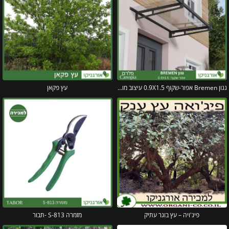
גגון Bremen אפור-שקוף 0.9X1.5 עיצוב מודרני מבית פלרם – Canopia
עץ פקאן
פיג'ויה – עץ בוגר עתיק
מזמרה S-813 -תבור