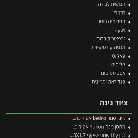
חבושית לבידה
רוזמרין
פפרומיה רוסו
וינקה
גרפצורית ברונז
מנטה קורסיקאית
פאקוס
קליסיה
אסטרופיטום
פנדוראה יסמינית
ציוד גינה
גזיבו סגור Ledro אפור כהה 3X3 מבית פלרם – Canopia
מחסן גינה Yukon אפור כהה 3.3X4 מבית פלרם – קנופיה
גגון Lily שחור-שקוף 1.3X1.7 בעיצוב רטרו מבית פלרם – Canopia