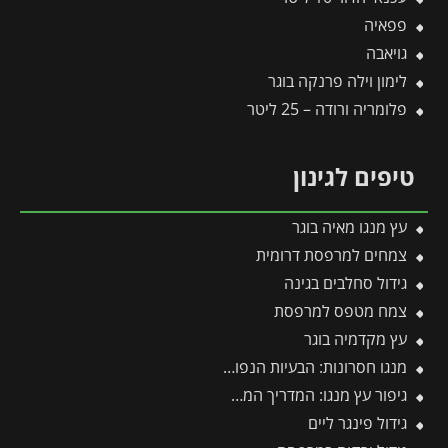
פפאיה
גויאבה
לימון וילה פרנקה בוגר
פלומריה ורודה – 25 ליטר
טיפים לגינון
עץ מנגו מאיה בוגר
צמחים למרפסת דרומית
גידול סחלבים בגינה
צמח מטפס למרפסת
עץ מקדמיה בוגר
מנגו חסרונות: הבעיות הנפוצות בגידול עץ מנגו ואיך פותרים אותן בקלות?
גיפור עץ מנגו: המדריך המקצועי לטיפול בקימחון, הגדלת היבול ודרכי יישום יעילות
גידול פינגר ליים