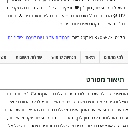
משקל דמוי פשתן, גוון לבן 🛡️ תפקיד: הצללה נוספת והגנה מקרינת
UV 🛠️ הרכבה: כולל מוט מתכת + ערכת כבלים ומותחנים 🌟 תכונה
בולטת: אינו מתקמט ואינו צובר עובש
מק"ט:
PLR705872
קטגוריות:
פרגולות אלומיניום לגינה
,
ציוד גינה
למי מתאים
תיאור
הנחיות שימוש
שאלות תשובות
משל
תיאור מפורט
הוסיפו לפרגולה שלכם וילונות מבית פלרם – Canopia ליצירת מרחב
מוצל ונעים לימים חמים ושטופי שמש. הוילונות יקלו על החום ויעשירו
את אווירת הפנאי ואת הזמן האיכותי שלכם בסביבה החיצונית של הבית.
ערכת הווילונות בעלת גוון לבן, תפורה מבד דמוי פשתן יוקרתי ואיכותי,
מעניקה אופי אלגנטי ורך לפרגולה שלכם ותוספת מימד נוסף של צל