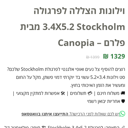
וילונות הצללה לפרגולה
3.4X5.2 Stockholm מבית
פלרם – Canopia
1329 ₪
1399 ₪
רוצים להוסיף צל נעים ואופי אלגנטי לפרגולת Stockholm שלכם?
סט וילונות 3.4×5.2 עשוי בד יוקרתי דמוי פשתן, מקל על החום
ומעשיר את הזמן האיכותי בחוץ.
🚚 משלוח חינם
|
💳 תשלומים
|
🛠️ אפשרות למתקין מקצועי
|
🛡️ אחריות יבואן רשמי
יש לכם שאלות לפני הרכישה?
התייעצו איתנו בוואטסאפ
📏 התאמה: לפרגולת Stockholm 3.4x5.2 🏗️ חומר: פוליאסטר קל