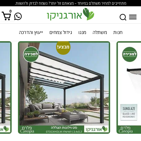
מתחייבים למחיר משתלם במיוחד – מצאתם זול יותר? נשמח לבדוק ולהשוות.
0
חנות
משתלה
מנגו
גידול צמחים
ייעוץ והדרכה
אין מוצרים בסל הקניות.
מבצע!