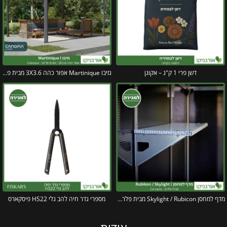
דשן פרי 1 ק"ג – אקוגן
גזיבו Martinique אפור כהה 3X3.6 מבית פלרם – Canopia
מדף למחסן Skylight / Rubicon מבית פלרם – קנופיה
מספרי גדר חיה להב גלי HS22 פיסקארס