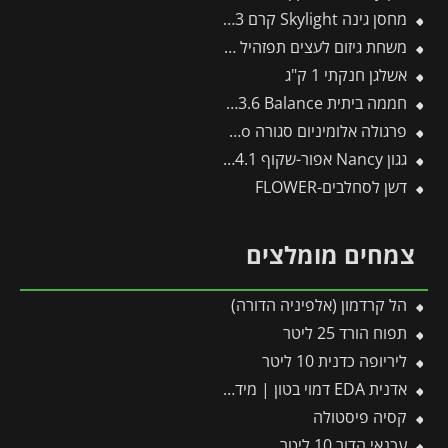
מחסן גינה Skylight קרם 1.9X2.3 מבית פלרם – קנופיה
משחת גיזום לעצים תפזהיל 1 ק"ג (תפזול)
אשלגן חנקתי 1 ק"ג
חממה ביתית 3X3.6 Balance מבית פלרם – Canopia
פרגולה אלומיניום סגורה SanRemo אפורה 3X4.4 קירוי שקוף מבית Canopia
גגון Nancy אפור-שקוף 0.9X4.1 עיצוב מודרני מבית פלרם – Canopia
דשן לסחלבים-FLOWER
צמחים מומלצים
הל קרדמון (אלפיניה הדורה)
תפוח הורד 25 ליטר
ליריופה כדנית 10 ליטר
אדנית EDA דמוי בטון | מידות 78.5X29.5X60 ס"מ | אפור כהה
קסיה פיסטולה
עכנאי הדור 10 ליטר