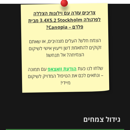
צריכים עזרה עם וילונות הצללה
לפרגולה
3.4X5.2 Stockholm
מבית
פלרם – Canopia?
הצמח חלש? העלים מצהיבים, או שאתם
זקוקים להתאמת דשן וייעוץ אישי לשיקום
הצמיחה? אל תנחשו!
שלחו לנו כעת
הודעת וואצאפ
עם תמונה
– ונתאים לכם את הטיפול המדויק לשיקום
מיידי!
גידול צמחים