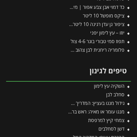
כד דמוי אבן צבע אפור | מידות 55×59 ס״מ
ציקס מופשל 10 ליטר
ציפור גן עדן רגינה 10 ליטר 2 יציאות
יוזו – עץ לימון יפני
תפוז סמי טבורי בוגר 4-6 צול
פלומריה ריחנית לבן צהוב 25 ליטר
טיפים לגינון
השקיה עץ לימון
סחלב לבן
גידול מנגו בעציץ: המדריך המלא למקסום פרי במרפסת ובגינה
מנגו עומר או מאיה: ראש בראש – מי מהם עדיף לגדל בגינה?
צמחי קיץ למרפסת
דשן לסחלבים