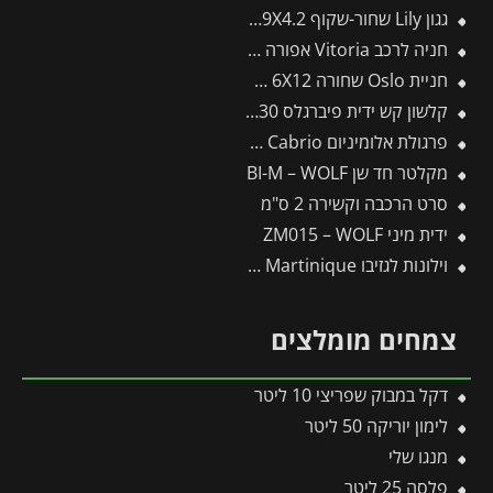
גגון Lily שחור-שקוף 0.9X4.2 בעיצוב רטרו מבית פלרם – Canopia
חניה לרכב Vitoria אפורה 2.9X5 מבית פלרם – Canopia
חניית Oslo שחורה 6X12 מבית פלרם – Canopia
קלשון קש ידית פיברגלס J-230 -תבור
פרגולת אלומיניום Sierra Cabrio אפורה 3X6.2 נפתחת מבית פלרם – Canopia
מקלטר חד שן BI-M – WOLF
סרט הרכבה וקשירה 2 ס"מ
ידית מיני ZM015 – WOLF
וילונות לגזיבו 3X4.3 Martinique מבית פלרם – Canopia
צמחים מומלצים
דקל במבוק שפריצי 10 ליטר
לימון יוריקה 50 ליטר
מנגו שלי
פלסה 25 ליטר