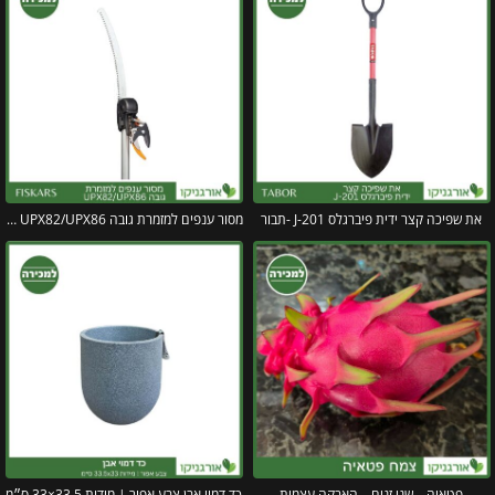
את שפיכה קצר ידית פיברגלס J-201 -תבור
מסור ענפים למזמרת גובה UPX82/UPX86 פיסקארס
פטאיה – שני זנים – האבקה עצמית
כד דמוי אבן צבע אפור | מידות 33.5×33 ס״מ