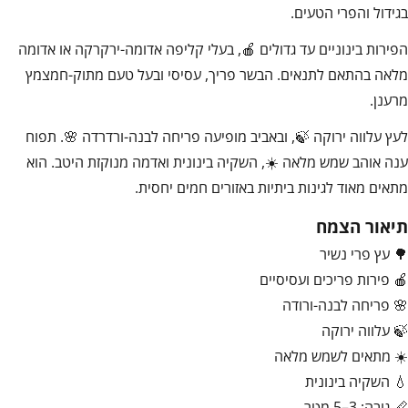
בגידול והפרי הטעים.
הפירות בינוניים עד גדולים 🍎, בעלי קליפה אדומה-ירקרקה או אדומה
מלאה בהתאם לתנאים. הבשר פריך, עסיסי ובעל טעם מתוק-חמצמץ
מרענן.
לעץ עלווה ירוקה 🍃, ובאביב מופיעה פריחה לבנה-ורדרדה 🌸. תפוח
ענה אוהב שמש מלאה ☀️, השקיה בינונית ואדמה מנוקזת היטב. הוא
מתאים מאוד לגינות ביתיות באזורים חמים יחסית.
תיאור הצמח
🌳 עץ פרי נשיר
🍎 פירות פריכים ועסיסיים
🌸 פריחה לבנה-ורודה
🍃 עלווה ירוקה
☀️ מתאים לשמש מלאה
💧 השקיה בינונית
📏 גובה: 3–5 מטר