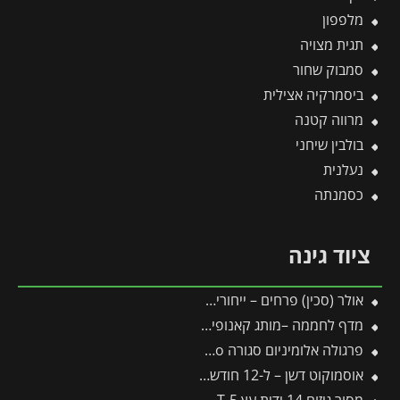
מלפפון
תגית מצויה
סמבוק שחור
ביסמרקיה אצילית
מרווה קטנה
בולבין שיחני
נעלנית
כסמנתה
ציוד גינה
אולר (סכין) פרחים – ייחורים, הרכבות ענפים צעירים
מדף לחממה –מותג קאנופיה 4 יח'
פרגולה אלומיניום סגורה SanRemo אפורה 3X4.4 קירוי שקוף מבית Canopia
אוסמוקוט דשן – ל-12 חודשים – 1 ק"ג