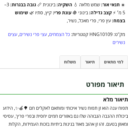
☀️
תנאי אור:
שמש מלאה 💧
השקיה:
בינונית 📏
גובה בבגרות:
3–
5 מ׳ ⚡
קצב גדילה:
בינוני 🍇
עונת פרי:
קיץ, סתיו 🌿
שימוש
בצמח:
עץ פרי, פרי מאכל, נשיר,
מק"ט:
HNG10109
קטגוריות:
כל הצמחים
,
עצי פרי נשירים
,
עצים
נשירים
למי מתאים
תיאור
משלוח
תיאור מפורט
תיאור מלא
תפוח ענה הוא זן תפוח נשיר איכותי ומותאם לאקלים חם 🌳🍎✨, הידוע
ביכולת ההנבה הגבוהה שלו גם באזורים חמים יחסית ובפרי פריך, עסיסי
ומאוזן בטעם. זהו זן אהוב מאוד בגינות ביתיות בזכות העמידות, הקלות