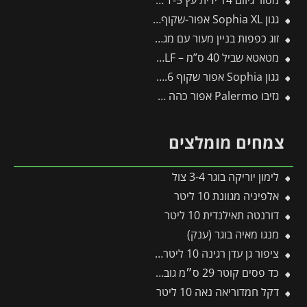
מסור גיזום 14 ידית עץ T-5 -תבור
גגון Sophia XL אפור-שקוף 1.4X2.9 עיצוב מודרני מבית פלרם – Canopia
זוג כפפות בניין מעור עם מגן ורידים CUT
מטאטא שביל 40 ס”מ – SB400M – WOLF
גגון Sophia אפור שקוף 1X1.6 עם קיר צד אחד מבית פלרם – Canopia
גזיבו Palermo אפור כהה 4.3X4.3 מבית פלרם – Canopia
צמחים מומלצים
לימון יוריקה בוגר 3-4 צול
אלפיניה מגוונת 10 ליטר
דורנטה תאילנדית 10 ליטר
מנגו מאיה בוגר (ענק)
ציפור גן עדן רגינה 10 ליטר 2 יציאות
כד פסים קוטר 29 ס״מ גובה 29 ס״מ אפור בהיר
דקל חמדוריאה נאה 10 ליטר