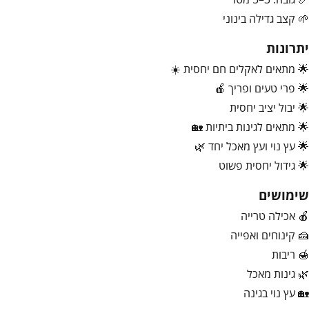
🌱 קצב גדילה בינוני
יתרונות
🌟 מתאים לאקלים חם יחסית ☀️
🌟 פרי טעים ופריך 🍎
🌟 יבול יציב יחסית
🌟 מתאים לגינות ביתיות 🏡
🌟 עץ נוי ועץ מאכל יחד 🌿
🌟 גידול יחסית פשוט
שימושים
🍎 אכילה טרייה
🍰 קינוחים ואפייה
🍯 ריבות
🌿 גינות מאכל
🏡 עץ נוי בגינה