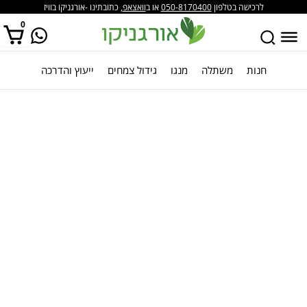
לרכישה בטלפון
050-8170400
או ב
וואצאפ
, כתובתינו -אורגניקו בוויז
0
חנות
משתלה
מנגו
גידול צמחים
ייעוץ והדרכה
אין מוצרים בסל הקניות.