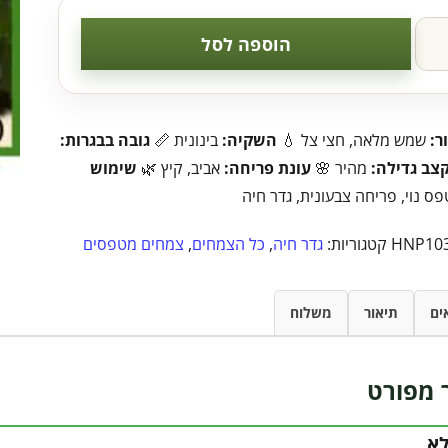
הוספה לסל
ר:
שמש מלאה, חצי צל 💧
השקיה:
בינונית 📏
גובה בבגרות:
צב גדילה:
מהיר 🌸
עונת פריחה:
אביב, קיץ 🌿
שימוש
ס נוי, פריחה צבעונית, גדר חיה
HNP10
קטגוריות:
גדר חיה
,
כל הצמחים
,
צמחים מטפסים
ים
תיאור
משלוח
 מפורט
לא