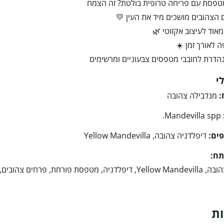
מטפסת עם פריחה טרופית בולטת? זה הצמח
הצהובים מושכים מיד את העין 💛
אוד לעיצוב אקזוטי 🌿
ה לאורך זמן ☀️
הדרת לחובבי מטפסים צבעוניים ומרשימים
י
:
מנדבילה צהובה
Mandevilla spp.
ים:
דיפלדניה צהובה, Yellow Mandevilla
תח:
מנדבילה צהובה, Yellow Mandevilla, דיפלדניה, מטפסת פ
ות