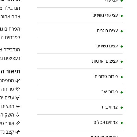
מנדבילה צה
עצי פרי נשירים
צמח אהוב ב
הפרחים גדו
עצים בוגרים
לפרחים הצב
עצים נשירים
מנדבילה צה
בעציצים גדול
עציצים ואדניות
תיאור ה
פירות טרופים
🌿 מטפסת 
💛 פריחה צ
פירות יער
🍃 עלים יר
☀️ מתאים 
צמחי בית
💧 השקיה ב
צמחים אכילים
📏 אורך טיפוס: 
🌱 קצב גדי