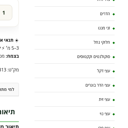
הדרים
זני מנגו
☀️
תנאי או
חלוקי נחל
3–5 מ׳ ⚡
ק
בצמח:
מטפ
סוקולנטים וקקטוסים
מק"ט:
313
עצי דקל
עצי הדר בוגרים
למי מתא
עצי זית
תיאור
עצי נוי
תיאור מ
עצי פרי