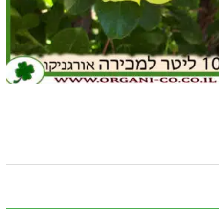
כמות
של
מנדבילה
צהובה
10
ליטר