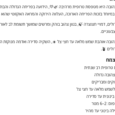
ובה היא מטפסת טרופית מרהיבה 🌿💛, הידועה בפריחה הגדולה והבולט
מיוחד בזכות הפריחה הארוכה, העלווה הירוקה והמראה האקזוטי שהוא 
לים, דמויי חצוצרה 🍃, בגוון צהוב בוהק ומרשים שמושך תשומת לב לאורך
עוניים.
ובה אוהבת שמש מלאה עד חצי צל ☀️, השקיה סדירה ואדמה מנוקזת היטב
ים 🪴.
צמח
טרופית רב שנתית
הובה גדולה
וקים ומבריקים
לשמש מלאה עד חצי צל
ינונית עד סדירה
2–6 מטר
לה בינוני עד מהיר