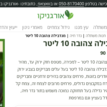
ישה בטלפון
050-8170400
או ב
וואצאפ
, כתובתינו -אורגניקו בוו
משתלה
עץ מנגו
גידול צמחים
מאמרי גינון
ייעוץ והד
חנות משתלה
|
גדר חיה
| מנדבילה צהובה 10 ליטר
 צהובה 10 ליטר
90
מנדבילה צהובה 10 ליטר – למכירה, מטפס חזק ירוק עד, מהיר
גדילה, מנדבילה צהובה 10 ליטר בעל עלים מבריקים בצבע ירוק
רים בזוגות, פרחים צהובים בהירים זרחניים ומבריקים
 במקבצים גדולים, פרחים מרובים לצמח זה, צמח קל
יר גדילה בעל תחזוקה נמוכה משמש בתור גדר חיה,
ל בעציץ וגם במרפסת