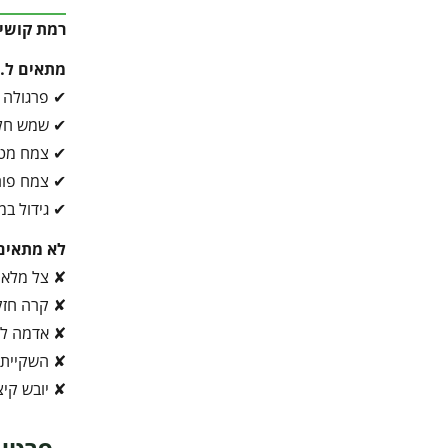
רמת קושי 
מתאים ל…
✔ פרגולה
✔ שמש חל
✔ צמח מט
✔ צמח פור
✔ גידול ב
לא מתאים
✘ צל מלא
✘ קרה חז
✘ אדמה לא
✘ השקיית 
✘ יובש קיצו