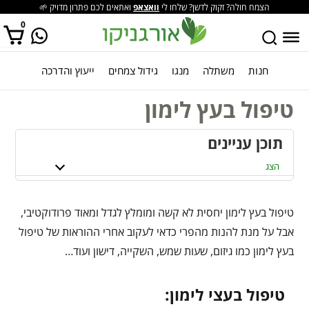
הצמח חולה? זקוק לדשן? שלחו לי
וואצאפ
ואתאים לכם פתרון מדויק 🌱
0
חנות
משתלה
מנגו
גידול צמחים
ייעוץ והדרכה
אין מוצרים בסל הקניות.
טיפול בעץ לימון
תוכן עניינים
הצג
טיפול בעץ לימון יחסית לא קשה ומומלץ לגדל ומאוד פרודוקטיבי,
אבל על מנת להנות מהפרי כדאי לעקוב אחרי ההוראות של טיפול
בעץ לימון כמו גיזום, שעות שמש, השקייה, דישון ועוד…
טיפול בעצי לימון: