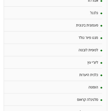
אגוז לוז
גלנגל
פעמונית בינונית
מנגו פיור גולד
לפופית לובטה
ליצ'י עץ
כלנית היערות
הוסטה
סלגינלה קראוס