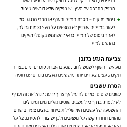
תריפסים, מאוד – קל לטפל במזיק כשהוא מגיע מאשר
המזיק התבסס על העץ, יש מזיקים שלא דורשים טיפול
ניהול מזיקים – הסרת המזיק והענף או הפרי הנגוע יכול
לעזור במזיקים שעדיין לא נמצאים על העץ בכמות גדולה,
לאחר ביסוס של המזיק כדאי להשתמש בקוטלי מזיקים
בהתאם למזיק
צביעת הגזע בלובן
גזע אשר חשוף לשמש לרוב נפגע בהעברת סוכרים ומים בצורה
תקינה, עצים צעירים יותר מושפעים מעצים בוגרים עם חופה
הסרת עשבים
עשבים שוטים יכולים להועיל אך צריך לדעת לנהל את זה ועדיף
לא לנסות, בדרך כלל עשבים שוטים גוזלים מים ומינרלים
וההשפעה של עשבים היא שלילית בייחוד בעצים צעירים שהם
מהווים תחרות קשה על משאבים ולכן יש צורך להסירם, צל על
הקרקע וחיפוי קרקע מפחיתים את גדילת העשבים ואת חוזקם