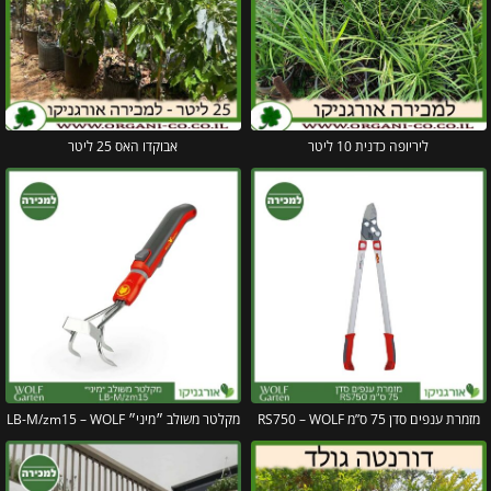
ליריופה כדנית 10 ליטר
אבוקדו האס 25 ליטר
מזמרת ענפים סדן 75 ס”מ RS750 – WOLF
מקלטר משולב ״מיני״ LB-M/zm15 – WOLF