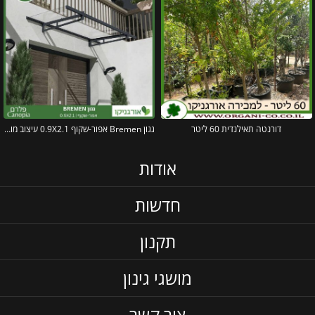
דורנטה תאילנדית 60 ליטר
גגון Bremen אפור-שקוף 0.9X2.1 עיצוב מודרני מבית פלרם – Canopia
אודות
חדשות
תקנון
מושגי גינון
צור קשר