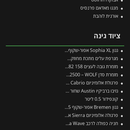
מנגו מאדאם פרנסיס
אורנית לוהבת
ציוד גינה
גגון Sophia XL אפור-שקוף 1.4X2.9 עיצוב מודרני מבית פלרם – Canopia
מגרפת עלים מתכת מחוזקת לכלים מתחלפים פיסקארס
מזמרת גובה לעצים 158 UPX82 ס"מ פיסקארס
מזמרת סדן RS2500 – WOLF
פרגולת אלומיניום Sierra Cabrio אפורה 3X4.3 נפתחת מבית פלרם – Canopia
גזיבו ברביקיו Austin שחור 1.8X2.4 מבית פלרם – Canopia
קונפידור 0.5 ליטר
גגון Bremen אפור-שקוף 0.9X1.5 עיצוב מודרני מבית פלרם – Canopia
פרגולה אלומיניום Sierra אפורה 3X8.6 מבית פלרם – Canopia
חניה כפולה לרכב 5.8X5 Arizona Wave סנטף מבית פלרם – Canopia