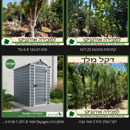
קתרוסית מרובעת 25 ליטר
תפוז דם בוגר 6-8 צול
דקל המלך גדול 3 מטר גובה
מחסן גינה Skylight אפור 1.2X1.8 מבית פלרם – קנופיה