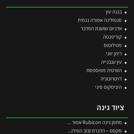
בננה עץ
סנטולינה אפורה ננסית
אדניום שושנת המדבר
קוריפנטה
פטילוטוס
ריחן יווני
עץ עגבנייה
הוורטיה מפוספסת
דויטרוכוניה
היביסקוס סיני
ציוד גינה
מחסן גינה Rubicon אפור כהה 1.9X3.8 מבית פלרם – קנופיה
סקסס – הדברת זבוב הפירות + זבוב הזית – 100 מ"ל