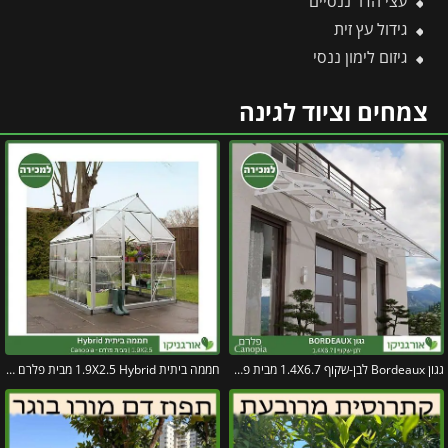
עצי הדר ננסיים
גידול עץ זית
גיזום לימון ננסי
צמחים וציוד לגינה
גגון Bordeaux לבן-שקוף 1.4X6.7 מבית פלרם – Canopia
חממה ביתית 1.9X2.5 Hybrid מבית פלרם – Canopia