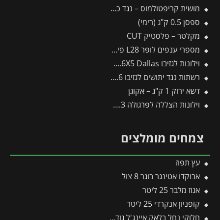
מושית קריפטולמוס – נגד כנימות קמחיות
ספסן 0.5 ק"ג (רימי)
מקלטר – פלסטיק CUT
מספרי ענפים לופר L28 פיסקארס
וילונות לגזיבו 3.6X5 Dallas מבית פלרם – Canopia
רשתות נגד יתושים לגזיבו 3X3 / 3X3.6 מבית פלרם – Canopia
דשא ירוק 1 ק"ג – אקוגן
וילונות הצללה לפרגולה 3X7.3 מבית פלרם – Canopia
צמחים מומלצים
עץ תפוז
אבוקדו אטינגר בוגר 8 צול
אגוז מלבר 25 ליטר
קופניון אנקרדי 25 ליטר
חלוקי נחל בלאק איינג'ל גודל 2 – שק 20 ק״ג