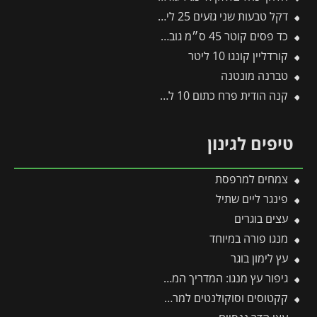
דקל טבעות שני גזעים 25 ליטר
כד פסים קוטר 45 ס״מ גובה 45 ס״מ לבן מנוקד
קורדליין קונגו 10 ליטר
טברנה מונטנה
קנה הודית פרח כתום 10 ליטר
טיפים לגינון
צמחים למרפסת
פינגר ליים שתיל
עצים בוגרים
מנגו פורה במיוחד
עץ לימון בוגר
גיפור עץ מנגו: המדריך המקצועי לטיפול בקימחון, הגדלת היבול ודרכי יישום יעילות
קקטוסים וסוקולנטים למרפסת