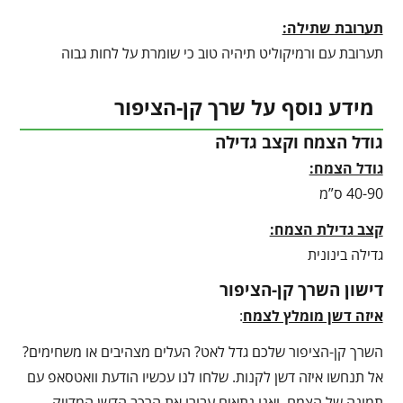
תערובת שתילה:
תערובת עם ורמיקוליט תיהיה טוב כי שומרת על לחות גבוה
מידע נוסף על שרך קן-הציפור
גודל הצמח וקצב גדילה
גודל הצמח:
40-90 ס”מ
קצב גדילת הצמח:
גדילה בינונית
דישון השרך קן-הציפור
איזה דשן מומלץ לצמח
:
השרך קן-הציפור שלכם גדל לאט? העלים מצהיבים או משחימים?
אל תנחשו איזה דשן לקנות. שלחו לנו עכשיו הודעת וואטסאפ עם
תמונה של הצמח, ואנו נתאים עבורו את הרכב הדשן המדויק