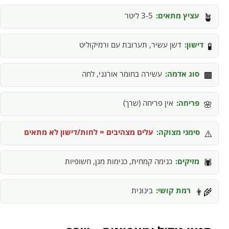
עציץ מתאים:
3-5 ליטר
🪴
דישון:
דשן עשיר, תערובת עם ורמיקוליט
🧪
סוג אדמה:
עשירה בחומר אורגני, לחה
🟫
פריחה:
אין פריחה (שרך)
🌸
סימני מצוקה:
עלים מצהיבים = לחות/דישון לא מתאים
⚠️
מזיקים:
כנימה קמחית, כנימות מגן, חשופיות
🕷️
רמת קושי:
בינונית
👨‍🌾