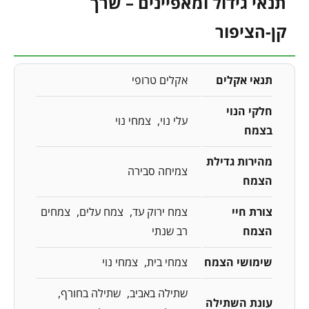
תנאי גידול ומאפיינים – שרך
קן-הציפור
תנאי אקלים
אקלים טרופי
חלקי הנוי
עלי נוי
צמחי נוי
בצמח
מהירות גדילת
צמיחה סבירה
הצמח
צורת חיי
צמח ירוק עד
צמח עלים
צמחים
הצמח
רב שנתי
שימושי הצמח
צמחי בית
צמחי נוי
שתילה באביב
שתילה בחורף
עונת השתילה