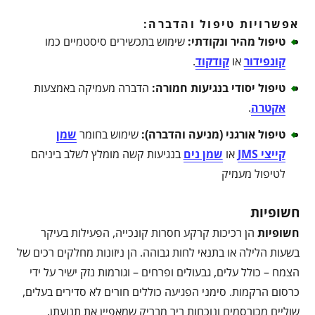
אפשרויות טיפול והדברה:
טיפול מהיר ונקודתי
:
שימוש בתכשירים סיסטמיים כמו
קונפידור
או
קודקוד
.
טיפול יסודי בנגיעות חמורה
:
הדברה מעמיקה באמצעות
אקטרה
.
טיפול אורגני (מניעה והדברה)
:
שימוש בחומר
שמן
קייצי JMS
או
שמן נים
בנגיעות קשה מומלץ לשלב ביניהם
לטיפול מעמיק
חשופיות
חשופיות
הן רכיכות קרקע חסרות קונכייה, הפעילות בעיקר
בשעות הלילה או בתנאי לחות גבוהה. הן ניזונות מחלקים רכים של
הצמח – כולל עלים, גבעולים ופרחים – וגורמות נזק ישיר על ידי
כרסום הרקמות. סימני הפגיעה כוללים חורים לא סדירים בעלים,
שוליים מכורסמים ונוכחות ריר מבריק שמאפיין את תנועתן.