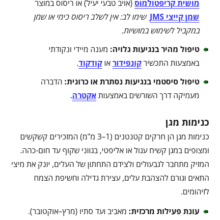
מושית קריפטולמוס
(אויב טבעי יעיל) או ריסוס במוצר
שמן קייצי JMS
שימו לב: אין לשלב ריסוס כימי או שמן
במקביל לשימוש במושיות
.
טיפול מהיר בנגיעות גלויה
:
מענה מיידי ונקודתי
באמצעות התכשיר
קונפידור
או
קודקוד
.
טיפול סיסטמי בנגיעות נסתרת או כרונית
:
הדברה
מעמיקה דרך השורשים באמצעות
אקטרה
.
כנימות מגן
כנימות מגן הן חרקים קטנטנים (1–3 מ"מ) המזכירים קשקשים
ומצופים במגן קשיח עגול או אליפטי, בגווני שקוף עד חום-כהה.
המזיק מתחבר לגבעולים ולצידם התחתון של העלים, יונק את מיצי
התאים וגורם להצהבת עלים, עצירת גדילה וחשיפת הצמח
לזיהומים.
עונת פעילות מרכזית
:
מאביב ועד סתיו (מרץ–אוקטובר).