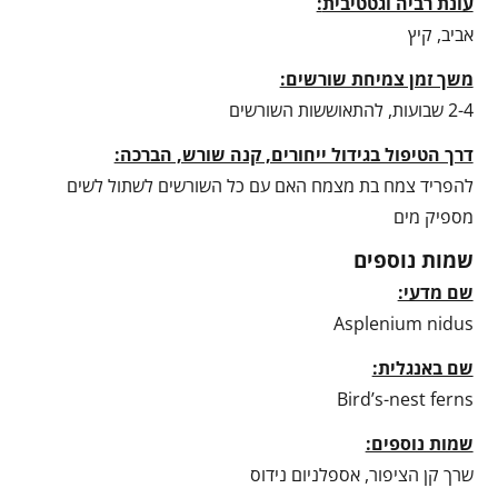
עונת רביה וגטטיבית
:
אביב, קיץ
משך זמן צמיחת שורשים:
2-4 שבועות, להתאוששות השורשים
דרך הטיפול בגידול ייחורים, קנה שורש, הברכה:
להפריד צמח בת מצמח האם עם כל השורשים לשתול לשים
מספיק מים
שמות נוספים
שם מדעי:
Asplenium nidus
שם באנגלית:
Bird’s-nest ferns
שמות נוספים:
שרך קן הציפור, אספלניום נידוס