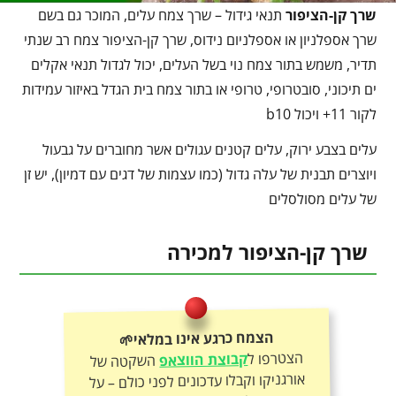
שרך קן-הציפור
תנאי גידול – שרך צמח עלים, המוכר גם בשם
שרך אספלניון או אספלניום נידוס, שרך קן-הציפור צמח רב שנתי
תדיר, משמש בתור צמח נוי בשל העלים, יכול לגדול תנאי אקלים
ים תיכוני, סובטרופי, טרופי או בתור צמח בית הגדל באיזור עמידות
לקור 11+ ויכול b10
עלים בצבע ירוק, עלים קטנים עגולים אשר מחוברים על גבעול
ויוצרים תבנית של עלה גדול (כמו עצמות של דגים עם דמיון), יש זן
של עלים מסולסלים
שרך קן-הציפור למכירה
הצמח כרגע אינו במלאי🌱
הצטרפו ל
קבוצת הווצאפ
השקטה של
אורגניקו וקבלו עדכונים לפני כולם – על