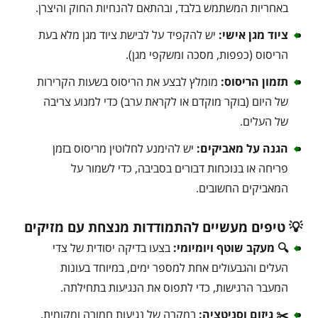
באחריות המשתמש בלבד, ובהתאם להנחיות החוק והיצרן.
ציוד מגן אישי:
יש להקפיד על לבישת ציוד מגן מלא בעת
הריסוס (כפפות, מסכה ומשקפי מגן).
תזמון הריסוס:
מומלץ לבצע את הריסוס בשעות הקרירות
של היום (בוקר מוקדם או לקראת ערב) כדי למנוע צריבה
של העלים.
הגנה על מאביקים:
יש להימנע לחלוטין מריסוס בזמן
פריחה או בנוכחות דבורים בסביבה, כדי לשמור על
המאביקים החשובים.
💡 טיפים מעשיים להתמודדות מנצחת עם מזיקים
🔍 מעקב שוטף ויומיומי:
בצעו בדיקה יסודית של צדי
העלים והגבעולים אחת למספר ימים, במיוחד בעונות
המעבר הרגישות, כדי לתפוס את הנגיעות בתחילתה.
✂️ גיזום וסניטציה:
במקרה של נגיעות חמורה ומקומית,