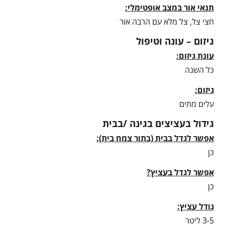
תנאי אור במצב אופטימלי:
חצי צל, צל מלא עם הרבה אור
גיזום – עונה וטיפול
עונת גיזום:
כל השנה
גיזום:
עלים מתים
גידול בעציצים בגינה /בבית
אפשר לגדל בבית (בתור צמח בית):
כן
אפשר לגדל בעציץ?
כן
גודל עציץ:
3-5 ליטר