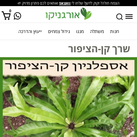
הצמח חולה? זקוק לדשן? שלחו לי
וואצאפ
ואתאים לכם פתרון מדויק 🌱
0
חנות
משתלה
מנגו
גידול צמחים
ייעוץ והדרכה
אין מוצרים בסל הקניות.
שרך קן-הציפור