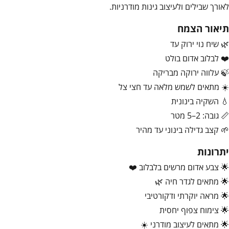
לאורך שבילים ולעיצוב גינות מודרניות.
תיאור הצמח
🌿 שיח נוי ירוק עד
❤️ לבלוב אדום בולט
🍃 עלווה ירוקה מבריקה
☀️ מתאים לשמש מלאה עד חצי צל
💧 השקיה בינונית
📏 גובה: 2–5 מטר
🌱 קצב גדילה בינוני עד מהיר
יתרונות
🌟 צבע אדום מרשים בלבלוב ❤️
🌟 מתאים לגדר חיה 🌿
🌟 מראה יוקרתי ודקורטיבי
🌟 צימוח צפוף יחסית
🌟 מתאים לעיצוב מודרני ☀️