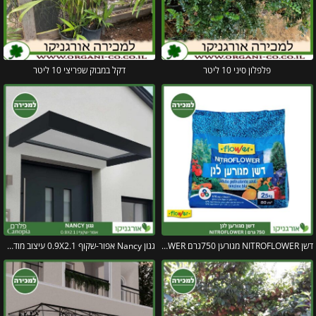
פלפלון סיני 10 ליטר
דקל במבוק שפריצי 10 ליטר
דשן NITROFLOWER מגורען 750גרם FLOWER
גגון Nancy אפור-שקוף 0.9X2.1 עיצוב מודרני מבית פלרם – Canopia