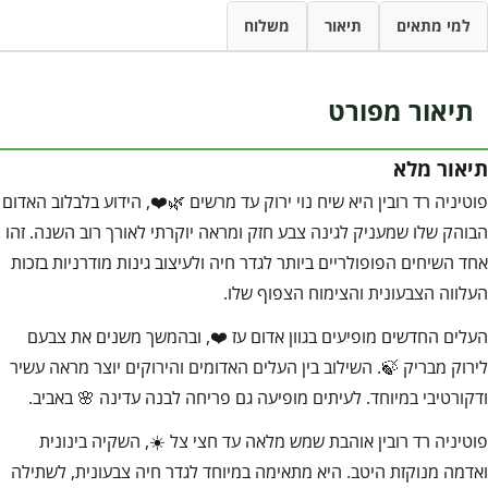
למי מתאים
תיאור
משלוח
תיאור מפורט
תיאור מלא
פוטיניה רד רובין היא שיח נוי ירוק עד מרשים 🌿❤️, הידוע בלבלוב האדום
הבוהק שלו שמעניק לגינה צבע חזק ומראה יוקרתי לאורך רוב השנה. זהו
אחד השיחים הפופולריים ביותר לגדר חיה ולעיצוב גינות מודרניות בזכות
העלווה הצבעונית והצימוח הצפוף שלו.
העלים החדשים מופיעים בגוון אדום עז ❤️, ובהמשך משנים את צבעם
לירוק מבריק 🍃. השילוב בין העלים האדומים והירוקים יוצר מראה עשיר
ודקורטיבי במיוחד. לעיתים מופיעה גם פריחה לבנה עדינה 🌸 באביב.
פוטיניה רד רובין אוהבת שמש מלאה עד חצי צל ☀️, השקיה בינונית
ואדמה מנוקזת היטב. היא מתאימה במיוחד לגדר חיה צבעונית, לשתילה