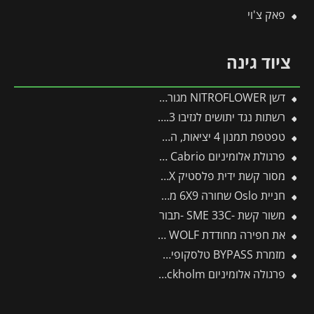
פאק צ'וי
ציוד גינה
דשן NITROFLOWER מגורען 2.5 ק"ג FLOWER
רשתות נגד יתושים לגזיבו Martinique 3.6X5 / Milano 3X4.3 מבית Canopia
טפטפת תמנון 4 יציאות, השקייה מווסתת + טפטפת 8 ליטר לשעה
פרגולת אלומיניום Sierra Cabrio אפורה 3X4.3 נפתחת מבית פלרם – Canopia
מסור קשת ידית פלסטיק CT32EX -תבור
חניית Oslo שחורה 6X9 מבית פלרם – Canopia
משור קשת -SME 33C -תבור
את חפירה מחודדת AS-PD – WOLF
מזמרת BYPASS טלסקופית RR900T – WOLF
פרגולה אלומיניום Stockholm שקופה 3.4X9.5 עיצוב מודרני מבית Canopia