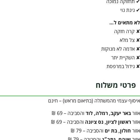
✔ תחזוקה נמוכה
✔ גינת נוי
לא מתאים ל…
✘ קרה חזקה
✘ צל מלא
✘ אדמה לא מנוקזת
✘ השקיית יתר
✘ גידול במרפסת
פרטי משלוח
איסוף עצמי מהמשתלה (בתיאום מראש) – חינם
אזור
באר יעקב, רמלה, לוד
והסביבה – 69 ₪
אזור
ראשון לציון, נס ציונה
והסביבה – 69 ₪
אזור
חולון, בת ים
והסביבה – 79 ₪
אזור
שוהם, נתב״ג
והסביבה – 79 ₪