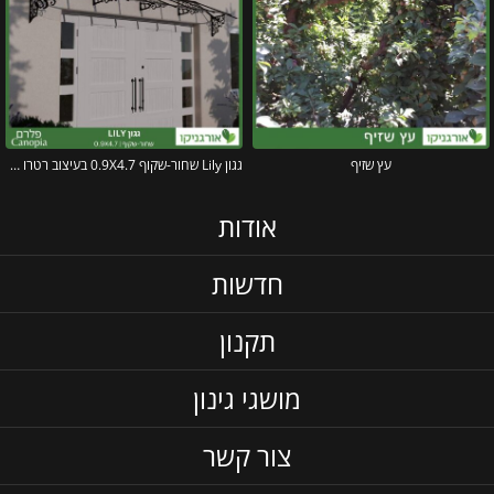
עץ שזיף
גגון Lily שחור-שקוף 0.9X4.7 בעיצוב רטרו מבית פלרם – Canopia
אודות
חדשות
תקנון
מושגי גינון
צור קשר