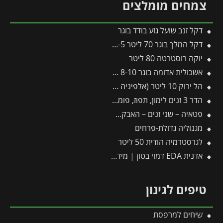
צמחים מומלצים
דקל זנב שועל גזע בודד בוגר
דקל המלך בוגר 70 ליטר 4-5 מטר
יוקה רוסטרטה 80 ליטר
אשכולית אדומה בוגר 8-10 צול
הל ירוק 10 ליטר (אלפיניה הדורה)
הדר 3 זנים לימון, תפוז, פומלה
פטאיה – שני זנים – האבקה עצמית
מגנוליה גדולת-פרחים
לגרסטרמיה הודית 50 ליטר
אדנית EDA דמוי בטון | מידות 78.5X29.5X60 ס"מ | אפור כהה
טיפים לגינון
שיחים למרפסת