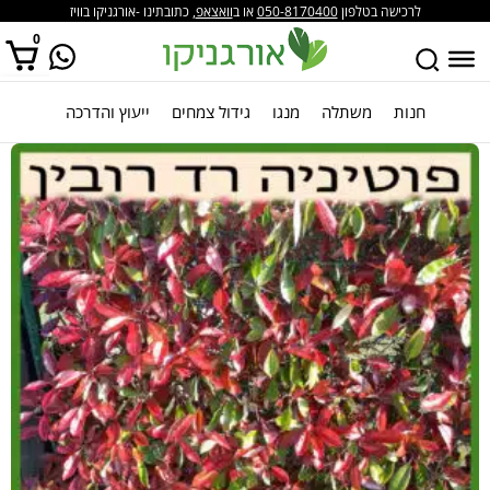
לרכישה בטלפון
050-8170400
או ב
וואצאפ
, כתובתינו -אורגניקו בוויז
0
חנות
משתלה
מנגו
גידול צמחים
ייעוץ והדרכה
אין מוצרים בסל הקניות.