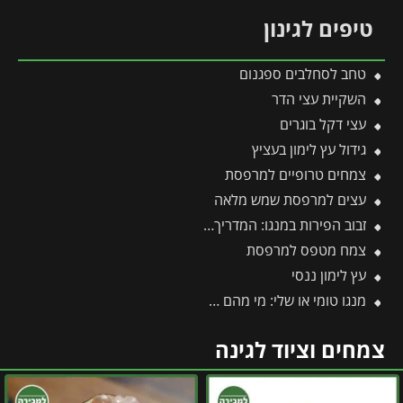
טיפים לגינון
טחב לסחלבים ספגנום
השקיית עצי הדר
עצי דקל בוגרים
גידול עץ לימון בעציץ
צמחים טרופיים למרפסת
עצים למרפסת שמש מלאה
זבוב הפירות במנגו: המדריך המלא להגנה על היבול מפני עקיצות וריקבון
צמח מטפס למרפסת
עץ לימון ננסי
מנגו טומי או שלי: מי מהם מנצח והאם בכלל כדאי לגדל אותם?
צמחים וציוד לגינה