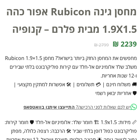
מחסן גינה Rubicon אפור כהה
1.9X1.5 מבית פלרם – קנופיה
2239 ₪
2799 ₪
מחפשים את המחסן החזק ביותר בישראל? מחסן Rubicon 1.9×1.5
משלב שלד אלומיניום אל-חלד עם קירות פוליקרבונט בלתי שבירים
ו-12 שנות אחריות.
🚚 משלוח חינם
|
💳 תשלומים
|
🛠️ אפשרות למתקין מקצועי
|
🛡️ אחריות יבואן רשמי
יש לכם שאלות לפני הרכישה?
התייעצו איתנו בוואטסאפ
📏 מידות: 1.9x1.5 🏗️ חומר שלד: אלומיניום אל-חלד 🛡️ חומר קירות:
פוליקרבונט כפול דופן בלתי שביר 🛠️ הרכבה: רצפה כלולה, מפתן
נמוך לגישה נוחה 🌟 תכונה בולטת: תוצרת ישראל, 12 שנות אחריות