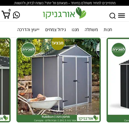
מתחייבים למחיר משתלם במיוחד – מצאתם זול יותר? נשמח לבדוק ולהשוות.
0
חנות
משתלה
מנגו
גידול צמחים
ייעוץ והדרכה
אין מוצרים בסל הקניות.
מבצע!