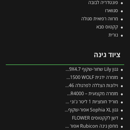
פונטדריה לבובה
סגווארו
מרווה רפואית סגולה
קקטוס סבא
נורית
ציוד גינה
גגון Lily שחור-שקוף 0.9X4.7 בעיצוב רטרו מבית פלרם – Canopia
מזמרה ידנית by-pass indoor RR1500 WOLF
וילונות הצללה לפרגולה 3X5.46 מבית פלרם – Canopia
מזמרה מקצועית – WOLF by-pass RR4000
מוריד חומציות 1 ליטר ג'וני גרין
גגון Sophia XL אפור-שקוף 1.4X3.8 עיצוב מודרני מבית פלרם – Canopia
דשן לקקטוסים FLOWER
מחסן גינה Rubicon אפור כהה 1.9X3 מבית פלרם – קנופיה