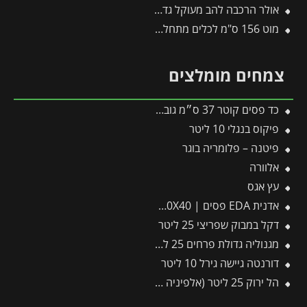
אולר הרכבה להב מעוקל גדול (סכין) לחיתוך ענפים עבים
מוט 156 ס"מ לכלים מתחלפים פיסקארס
צמחים מומלצים
כד פסים קוטר 37 ס״מ גובה 37 ס״מ שמנת
פיקוס בנגלי 10 ליטר
פיטנה – פלומריה בוגר
אלוורה
עץ אגס
אדנית EDA פסים | 100X40X40 ס"מ | אפור כהה
דקל במבוק שפריצי 25 ליטר
מגנוליה גדולת פרחים 25 ליטר
דורנטה גיישה גירל 10 ליטר
הל ירוק 25 ליטר (אלפיניה הדורה)