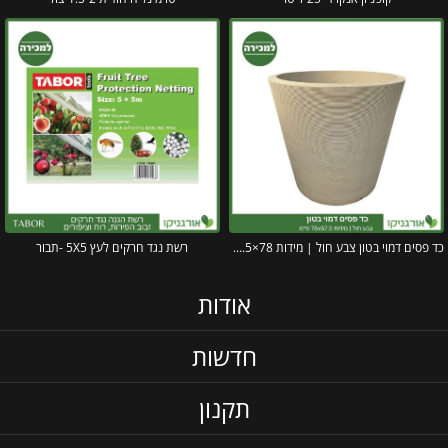
כד פסים דמוי בטון צבע חול | מידות 78×67.5 ס״מ
רשת נגד חרקים לעץ 5X5 -תבור
אודות
חדשות
תקנון