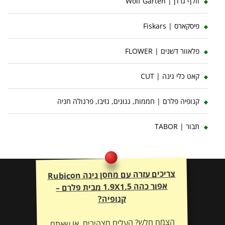
וולף גרדן | Wolf Garten
פיסקארס | Fiskars
פלאוור דשנים | FLOWER
קאט כלי גינה | CUT
קנופיה פלרם | חממות, גגונים, גזיבו, פרגולה חניה
תבור | TABOR
צריכים עזרה עם מחסן גינה Rubicon
אפור כהה 1.9X1.5 מבית פלרם –
קנופיה?
הצמח חלש? העלים מצהיבים, או שאתם
זקוקים להתאמת דשן וייעוץ אישי לשיקום