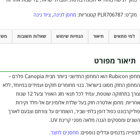
מק"ט:
PLR706787
קטגוריות:
מחסן לגינה
,
ציוד גינה
למי מתאים
תיאור
הנחיות שימוש
שאלות תשובות
משל
תיאור מפורט
מחסן Rubicon הוא המחסן החדשני ביותר מבית Canopia פלרם –
המחסן החזק מסוגו בישראל. בנוי מחומרים חזקים ועמידים במיוחד, ללא
צורך בתחזוקה שוטפת, עמיד לכל תנאי מזג האוויר ובעל 12 שנות
אחריות. מחסן אולטרה חזק בעל שלדת אלומיניום אל-חלד וקירות
פוליקרבונט כפול דופן בלתי שביר, השומרים על צורתם וצבעם לאורך
השנים ומספקים הגנה מלאה מפני קרינת UV.
לצפייה בדגמים וגדלים נוספים:
מחסנים לחצר
.