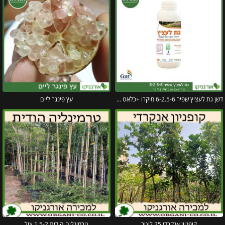
דשן גת לעציץ שפיר 6-2.5-6 מיקרו +כלאט ברזל 5 ליטר
עץ פינגר ליים
קופניון אנקרדי 25 ליטר
טרמינליה הודית 1.5-2 צול