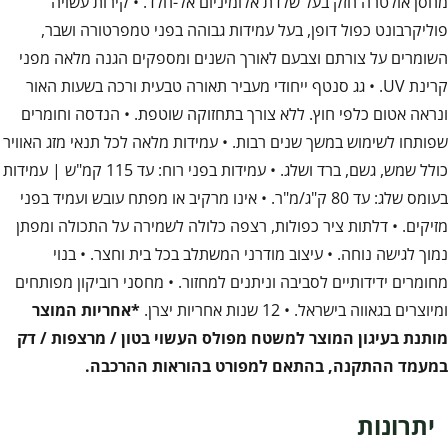
מחסן אולטרה חזק בעל שלדת אלומיניום אל-חלד. • קירות עשויה
פוליקרבונט כפול דופן, בעל עמידות גבוהה בפני טמפרטורה ושבר,
השומרים על צורתם וצבעם לאורך השנים ומספקים הגנה מלאה מפני
קרינת UV. • גג סנטף ייחודי מעביר תאורה טבעית ורכה בשעות האור
ונראה אטום כלפי חוץ. ללא צורך בתחזוקה שוטפת. • הנדסה וחומרים
שפותחו לשימוש במשך שנים רבות. • עמידות מלאה לכל תנאי מזג האוויר
כולל שמש, גשם, ברד ושלג. • עמידות בפני רוח: עד 115 קמ"ש | עמידות
בעומס שלג: עד 80 ק"ג/מ"ר. • אינו מרקיב או מפתח עובש ועמיד בפני
מזיקים. • דלתות ציר כפולות, רצפה כלולה לשמירה על התכולה ומפתן
נמוך לגישה נוחה. • עיצוב מודרני המשתלב בכל בית וחצר. • בנוי
מחומרים ידידותיים לסביבה וניתנים למחזור. • מחסני רוביקון מפותחים
ומיוצרים בגאווה בישראל. • 12 שנות אחריות יצרן.
*אחריות המוצר
מותנת בעיגון המוצר למשטח מפולס העשוי בטון / מרצפות / דק
במעמד ההתקנה, בהתאם למפורט בהוראות ההרכבה.
יתרונות