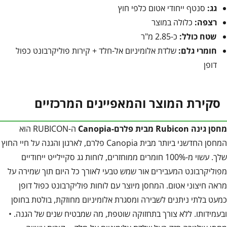
גג:
סנטף ייחודי אטום כלפי חוץ
רצפה:
כלולה במוצר
שטח כולל:
כ-2.85 מ"ר
חומרי גלם:
שלדת אלומיניום אל-חלד + קירות פוליקרבונט כפול
דופן
סקירת המוצר והמאפיינים המרכזיים
מחסן גינה Rubicon מבית פלרם-Canopia
ה-RUBICON הוא
המחסן החדשני ביותר מבית Canopia פלרם, לארגון והגנה על חיי החוץ
שלך. עשוי מ-100% חומרים ממוחזרים, לוחות גג סקיילייט ייחודיים
מפוליקרבונט המעבירים אור שמש טבעי לאורך כל היום תוך שמירה על
מראה חיצוני אטום. המחסן מיוצר עם לוחות פוליקרבונט כפול דופן
כמעט בלתי ניתנים לשבירה ומסגרת אלומיניום מחוזקת, בולטת בחוסן
ובעמידותו. ללא צורך בתחזוקה שוטפת, מה שמבטיח שנים של הגנה. •