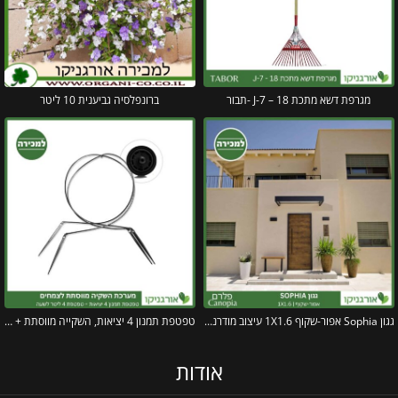
מגרפת דשא מתכת 18 – J-7 -תבור
ברונפלסיה גביענית 10 ליטר
גגון Sophia אפור-שקוף 1X1.6 עיצוב מודרני מבית פלרם – Canopia
טפטפת תמנון 4 יציאות, השקייה מווסתת + טפטפת 4 ליטר לשעה
אודות