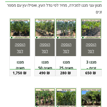
מגוון עצי מנגו למכירה, מחיר לפי גודל העץ, ואפילו עץ עם מספר
זנים
הוספה
הוספה
הוספה
הוספה
לסל
לסל
לסל
לסל
מנגו 3
מנגו
מנגו
מנגו
זנים –
מאיה 25
מאיה 50
מאיה
1,750
₪
490
₪
280
₪
650
₪
מאיה,
ליטר
ליטר
בוגר
עומר,
קיט – 60
ליטר