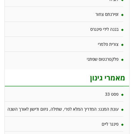
זפירנתס צחור
בננה לידי פינגרס
צורית פלמרי
פלקטרנטוס שפתני
מאמרי גינון
פסט 33
עונת המנגו: המדריך המלא לפרי, שתילה, גיזום ודישון לאורך השנה
פינגר ליים