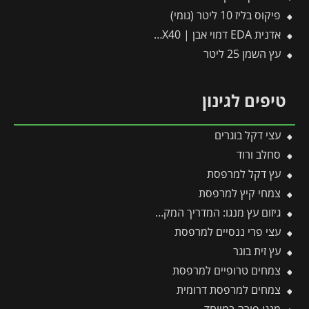
פיקוס בליז 10 ליטר (גומי)
אדנית EDA דמוי אבן | 100X40X40 ס"מ | אפור כהה
עץ השמן 25 ליטר
טיפים לגינון
עצי דקל בוגרים
סחלב ורוד
עץ דקל למרפסת
צמחי קיץ למרפסת
גיזום עץ מנגו: המדריך המקצועי לעיצוב, הגברת היבול והדברת מזיקים
עצי פרי ננסיים למרפסת
עץ זית בוגר
צמחים טרופיים למרפסת
צמחים למרפסת דרומית
מנגו פורה במיוחד