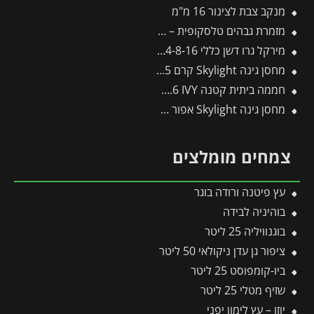
מנקב צבת לצינור 16 מ"מ
מזמרת גבהים טלסקופית – RC-M – WOLF
מירקל גרו דשן כללי 24-8-16 – 225 גרם
מחסן גינה Skylight קרם 1.9X1.5 מבית פלרם – קנופיה
חממה ביתית קטנה 1.3X0.6 IVY מבית פלרם – קנופיה
מחסן גינה Skylight אפור 1.9X3.8 מבית פלרם – קנופיה
צמחים מומלצים
עץ פיטנה ורודה בוגר
בוהיניה לבידה
בוגנוויליה 25 ליטר
ציפור גן עדן ניקולאי 50 ליטר
ביו-קומפוסט 25 ליטר
שזיף מטלי 25 ליטר
יוזו – עץ לימון יפני