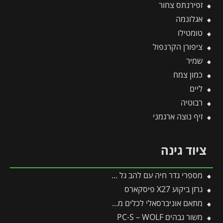
זפירנתס צחור
אגלונמה
טומטילו
ציפורן הקרנפול
שמיר
כמון צמח
ליים
רבוטיה
זיף נוצה ארגמני
ציוד גינה
מספרי גדר חיה עם להב גל HS-W – WOLF
גרזן ביקוע X27 פיסקארס
מתאם אוניברסאלי לכלים מתחלפים פיסקארס
משור גבהים PC-S – WOLF