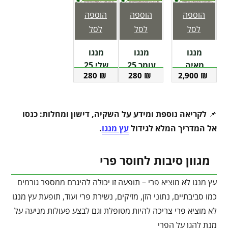
הוספה
הוספה
הוספה
לסל
לסל
לסל
מנגו
מנגו
מנגו
מאיה
עומר 25
שלי 25
280
₪
280
₪
2,900
₪
בוגר
ליטר
ליטר
(ענק)
📌
לקריאה נוספת ומידע על השקיה, דישון ומחלות: כנסו
אל המדריך המלא לגידול
עץ מנגו
.
מגוון סיבות לחוסר פרי
עץ מנגו לא מוציא פרי – תופעה זו יכולה להיגרם ממספר גורמים
כמו סביבתיים, נתוני הזן, מזיקים, נשירת פרי ועוד, תופעת עץ מנגו
לא מוציא פרי צריכה להיות מטופלת וגם לבצע פעולות מניעה על
מנת להגן על הפרי