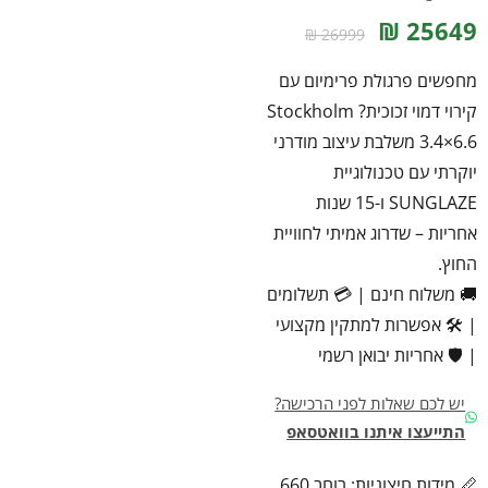
25649 ₪
26999 ₪
מחפשים פרגולת פרימיום עם
קירוי דמוי זכוכית? Stockholm
3.4×6.6 משלבת עיצוב מודרני
יוקרתי עם טכנולוגיית
SUNGLAZE ו-15 שנות
אחריות – שדרוג אמיתי לחוויית
החוץ.
🚚 משלוח חינם
|
💳 תשלומים
|
🛠️ אפשרות למתקין מקצועי
|
🛡️ אחריות יבואן רשמי
יש לכם שאלות לפני הרכישה?
התייעצו איתנו בוואטסאפ
📏 מידות חיצוניות: רוחב 660