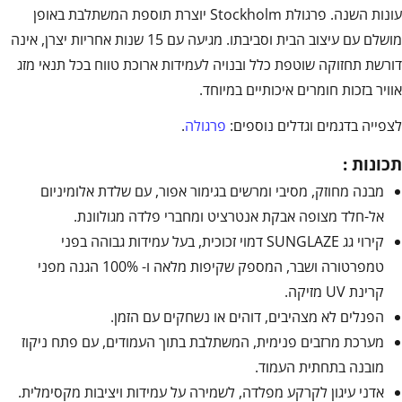
עונות השנה. פרגולת Stockholm יוצרת תוספת המשתלבת באופן
מושלם עם עיצוב הבית וסביבתו. מגיעה עם 15 שנות אחריות יצרן, אינה
דורשת תחזוקה שוטפת כלל ובנויה לעמידות ארוכת טווח בכל תנאי מזג
אוויר בזכות חומרים איכותיים במיוחד.
לצפייה בדגמים וגדלים נוספים:
פרגולה
.
תכונות :
מבנה מחוזק, מסיבי ומרשים בגימור אפור, עם שלדת אלומיניום
אל-חלד מצופה אבקת אנטרציט ומחברי פלדה מגולוונת.
קירוי גג SUNGLAZE דמוי זכוכית, בעל עמידות גבוהה בפני
טמפרטורה ושבר, המספק שקיפות מלאה ו- 100% הגנה מפני
קרינת UV מזיקה.
הפנלים לא מצהיבים, דוהים או נשחקים עם הזמן.
מערכת מרזבים פנימית, המשתלבת בתוך העמודים, עם פתח ניקוז
מובנה בתחתית העמוד.
אדני עיגון לקרקע מפלדה, לשמירה על עמידות ויציבות מקסימלית.