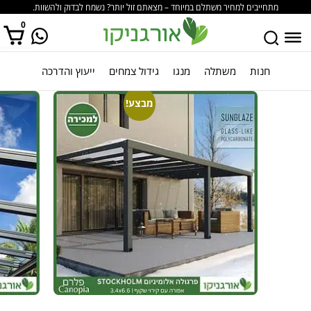
מתחייבים למחיר משתלם במיוחד – מצאתם זול יותר? נשמח לבדוק ולהשוות.
0
חנות
משתלה
מנגו
גידול צמחים
ייעוץ והדרכה
אין מוצרים בסל הקניות.
מבצע!