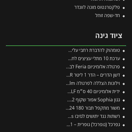
פלקטרנטוס מונה לוונדר
חד-שפה זוחל
ציוד גינה
טומהוק להדברת רחבי עלים (אגן) 1 ליטר
ערכת 10 מתלי עציצים לחממת פלרם – Canopia
פרגולה אלומיניום Feria לבנה 3X9.2 מבית פלרם – Canopia
דשן הדרים – הדר 1 ליטר FLOWER
וילונות הצללה לפרגולה 3.4X5.9 Stockholm מבית פלרם – Canopia
ידית אלומיניום 40 ס״מ ZM04 – WOLF
גגון Sophia אפור שקוף 1X2.2 עם קיר צד אחד מבית פלרם – Canopia
משור מתקפל תבור 180 TTS24 -תבור
רשתות נגד יתושים לגזיבו 4.3X6.1 Dallas מבית פלרם – Canopia
גפרכל (גופרכל) גופרית – 1 ק"ג. קוטל פטריות – קמחון