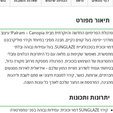
למי מתאים
תיאור
הנחיות שימוש
שאלות תשובות
משל
תיאור מפורט
פרגולת הפרימיום החדשה והיוקרתית מבית Palram – Canopia! עיצוב
מודרני יפיפה בעל קווים נקיים, מבנה מסיבי במיוחד וקירוי פוליקרבונט
דמוי זכוכית בטכנולוגיית SUNGLAZE. בעל עמידות גבוהה ובלתי
מתפשרת, מאפשר שקיפות גג מלאה עם כל היתרונות הנלווים ומבלי
החסרונות של השימוש בזכוכית. הפרגולה מספקת מרחב מקורה גדול,
בטיחותי ועמיד לשדרוג חוויית החוץ שלכם – אידיאלית לאירוח מפגשים
חברתיים, ארוחות, כושר, קירוי למטבח חיצוני או סתם לשבת וליהנות
מהגינה, המרפסת או החצר שלכם לאורך כל עונות השנה.
יתרונות ותכונות
קירוי SUNGLAZE דמוי זכוכית: עמידות גבוהה בפני טמפרטורה