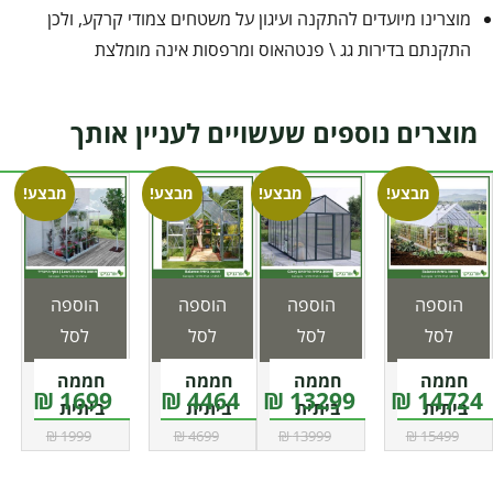
מוצרינו מיועדים להתקנה ועיגון על משטחים צמודי קרקע, ולכן
התקנתם בדירות גג \ פנטהאוס ומרפסות אינה מומלצת
מוצרים נוספים שעשויים לעניין אותך
מבצע!
מבצע!
מבצע!
מבצע!
הוספה
הוספה
הוספה
הוספה
לסל
לסל
לסל
לסל
חממה
חממה
חממה
חממה
1699 ₪
4464 ₪
13299 ₪
14724 ₪
ביתית
ביתית
ביתית
ביתית
3X9.6
פרימיום
2.4X3.7
1.2X2.4
1999 ₪
4699 ₪
13999 ₪
15499 ₪
Lean To
Balance
2.5X6
Balance
מבית פלרם
Glory מבית
מבית פלרם
Grow