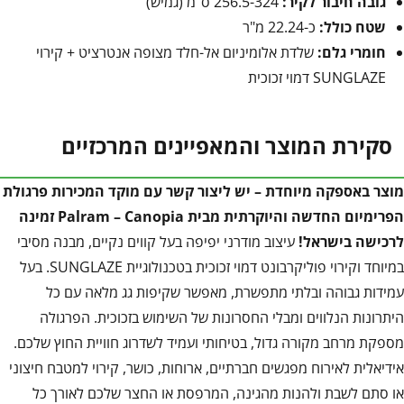
גובה חיבור לקיר:
256.5-324 ס"מ (גמיש)
שטח כולל:
כ-22.24 מ"ר
חומרי גלם:
שלדת אלומיניום אל-חלד מצופה אנטרציט + קירוי
SUNGLAZE דמוי זכוכית
סקירת המוצר והמאפיינים המרכזיים
מוצר באספקה מיוחדת – יש ליצור קשר עם מוקד המכירות
פרגולת
הפרימיום החדשה והיוקרתית מבית Palram – Canopia זמינה
לרכישה בישראל!
עיצוב מודרני יפיפה בעל קווים נקיים, מבנה מסיבי
במיוחד וקירוי פוליקרבונט דמוי זכוכית בטכנולוגיית SUNGLAZE. בעל
עמידות גבוהה ובלתי מתפשרת, מאפשר שקיפות גג מלאה עם כל
היתרונות הנלווים ומבלי החסרונות של השימוש בזכוכית. הפרגולה
מספקת מרחב מקורה גדול, בטיחותי ועמיד לשדרוג חוויית החוץ שלכם.
אידיאלית לאירוח מפגשים חברתיים, ארוחות, כושר, קירוי למטבח חיצוני
או סתם לשבת ולהנות מהגינה, המרפסת או החצר שלכם לאורך כל