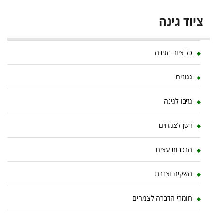
– Canopia
פלרם –
– Canopia
House
ציוד גינה
קנופיה
כסף-הייבריד
מבית פלרם
– קנופיה
כל ציוד הגינה
גגונים
גזיבו לגינה
דשן לצמחים
הרכבות עצים
השקיה וצנרת
חומרי הדברה לצמחים