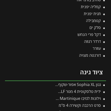
קמליה יפנית
תגית יפנית
קטמבילה
סלק ים
דקל פרי הנחש
דרדר רגוזה
עוזרר
דורנטה מצויה
ציוד גינה
גגון Sophia XL אפור-שקוף 1.4X8.5 עיצוב מודרני מבית פלרם – Canopia
ידית טלסקופית 4 מטר ZM-V4 – WOLF
וילונות לגזיבו 3X4.3 Martinique מבית פלרם – Canopia
סרט הרכבה וקשירה 4 ס"מ