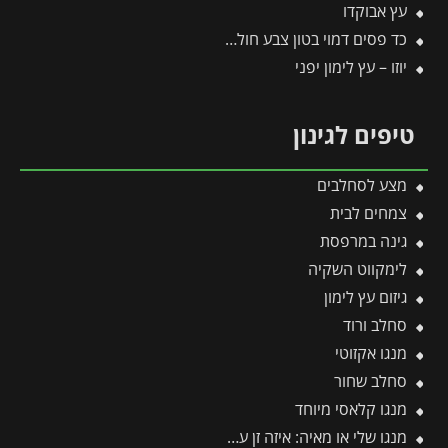
עץ אבוקדו
כד פסים דמוי בטון צבע חול | מידות 78×67.5 ס״מ
יוזו – עץ לימון יפני
טיפים לגינון
מצע לסחלבים
צמחים לבית
גינה במרפסת
לימקווט השקיה
גיזום עץ לימון
סחלב ורוד
מנגו אקזוטי
סחלב שחור
מנגו קלאסי מיוחד
מנגו שלי או מאיה: איזה זן עדיף לגדל ואיזה פחות מומלץ?