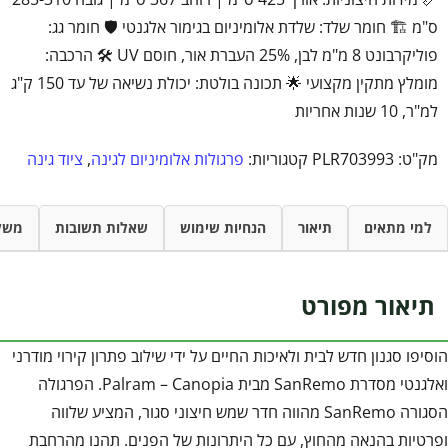
ס"מ 🏗️ חומר שלד: שלדת אלומיניום בגימור אלגנטי 🛡️ חומר גג:
פוליקרבונט 8 מ"מ לבן, 25% העברת אור, חוסם UV 🛠️ הרכבה:
מומלץ מתקין מקצועי 🌟 תכונה בולטת: יכולת נשיאה של עד 150 ק"ג
למ"ר, 10 שנות אחריות
מק"ט:
PLR703993
קטגוריות:
פרגולות אלומיניום לגינה
,
ציוד גינה
למי מתאים
תיאור
הנחיות שימוש
שאלות תשובות
משל
תיאור מפורט
הוסיפו סגנון חדש לבית ולאיכות החיים על ידי שילוב פתרון קירוי מודרני
ואלגנטי מסדרת SanRemo מבית Palram – Canopia. הפרגולה
הסגורה SanRemo מהווה חדר שמש חיצוני סגור, המציע שלווה
ופרטיות בהנאה מהחוץ, עם כל היתרונות של הפנים. תהנו מהרחבת