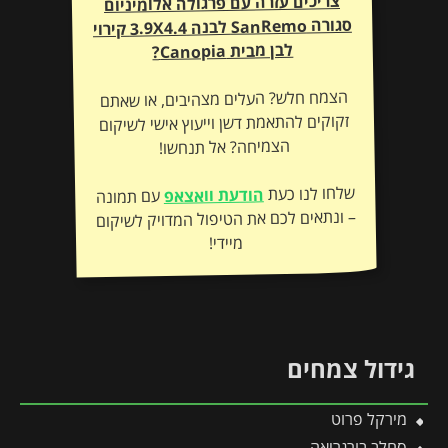
צריכים עזרה עם פרגולה אלומיניום
סגורה SanRemo לבנה 3.9X4.4 קירוי
לבן מבית Canopia?
הצמח חלש? העלים מצהיבים, או שאתם
זקוקים להתאמת דשן וייעוץ אישי לשיקום
הצמיחה? אל תנחשו!
שלחו לנו כעת
הודעת וואצאפ
עם תמונה
– ונתאים לכם את הטיפול המדויק לשיקום
מיידי!
גידול צמחים
מירקל פרוט
סחלב בורגריאה