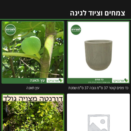
צמחים וציוד לגינה
כד פסים קוטר 37 ס״מ גובה 37 ס״מ שמנת
עץ תאנה