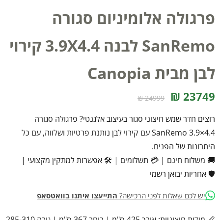
פרגולה אלומיניום סגורה
SanRemo לבנה 3.9X4.4 קירוי
לבן מבית Canopia
23749 ₪
24999 ₪
רוצים חדר שמש חיצוני סגור בעיצוב אלגנטי? פרגולה סגורה
SanRemo 3.9×4.4 עם קירוי לבן נותנת פרטיות ושלווה, עם כל
היתרונות של הפנים.
🚚 משלוח חינם
|
💳 תשלומים
|
🛠️ אפשרות למתקין מקצועי
|
🛡️ אחריות יבואן רשמי
יש לכם שאלות לפני הרכישה?
התייעצו איתנו בוואטסאפ
📏 מידות חיצוניות: אורך 425 ס"מ | רוחב 367 ס"מ | גובה 285-310