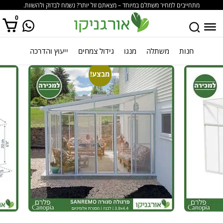
מתחייבים למחיר משתלם במיוחד – מצאתם זול יותר? נשמח לבדוק ולהשוות.
0
חנות
משתלה
מנגו
גידול צמחים
ייעוץ והדרכה
אין מוצרים בסל הקניות.
מבצע!