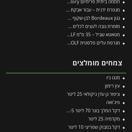
חממה ביתית פרימיום 2.5X6 Glory מבית פלרם – קנופיה
מגפרת ידנית – עבור אבקת גופרית
גגון Bordeaux לבן-שקוף 1.4X4.5 מבית פלרם – Canopia
מזמרת גובה לעצים לכלים מתחלפים פיסקארס
מטאטא שביל – 35 ס”מ TB350M – WOLF
מגרפת עלים פלסטית UI-M – WOLF
צמחים מומלצים
מנגו ניו
עץ רימון
ציפור גן עדן ניקולאי 25 ליטר
פיג'ואה
דקל המלך בוגר 70 ליטר 4-5 מטר
מקדמיה 25 ליטר
דקל במבוק שפריצי 10 ליטר