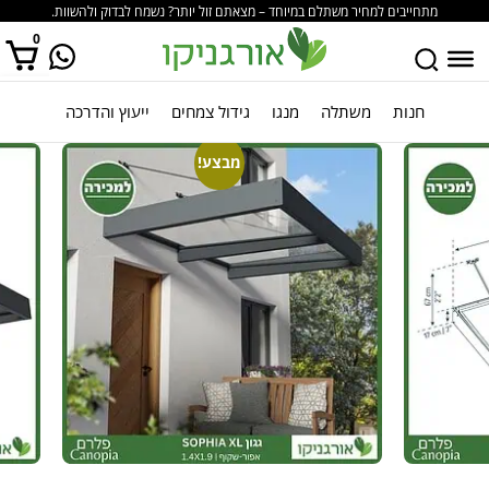
מתחייבים למחיר משתלם במיוחד – מצאתם זול יותר? נשמח לבדוק ולהשוות.
0
חנות
משתלה
מנגו
גידול צמחים
ייעוץ והדרכה
אין מוצרים בסל הקניות.
מבצע!