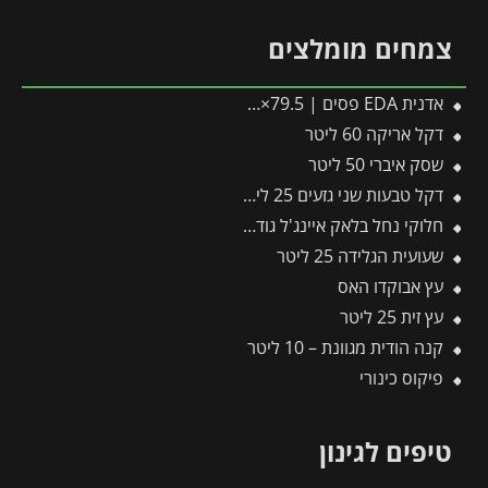
צמחים מומלצים
אדנית EDA פסים | 79.5×29.5×29.5 ס"מ | אפור כהה
דקל אריקה 60 ליטר
שסק איברי 50 ליטר
דקל טבעות שני גזעים 25 ליטר
חלוקי נחל בלאק איינג'ל גודל 2 – שק 20 ק״ג
שעועית הגלידה 25 ליטר
עץ אבוקדו האס
עץ זית 25 ליטר
קנה הודית מגוונת – 10 ליטר
פיקוס כינורי
טיפים לגינון