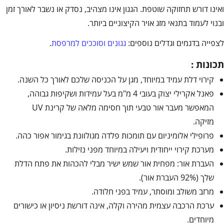
ואינו דורש תחזוקה שוטפת. הגגון אינו מצהיב, נסדק או נשבר לאורך זמן
ובנוי לעמוד בתנאי מזג אויר הקיצוניים ביותר.
לצפייה בדגמים וגדלים נוספים:
גגונים וסוככים למרפסת
.
תכונות :
קירוי דלת עמיד במיוחד, מגן על הכניסה שלכם לאורך כל השנה.
פאנל אקרילי יצוק בעובי 4 מ"מ בעל עמידות ושקיפות גבוהה,
המאפשר מעבר אור טבעי תוך חסימה מלאה של קרינת UV
מזיקה.
פרופילי אלומיניום עם תומכות פלדה מגולוונת בגימור אפור כהה.
מערכת קירוי ייחודית ויעילה במיוחד מפני נזילות.
העברת אור: מפחית אור שמש ישיר מבלי להכהות את פתח הדלת
שלך (92% העברת אור).
מרזב משולב ומוסתר, עמיד בפני חלודה.
ערכת הרכבה עצמית מהירה וקלה, אינה דורשת ניסיון או כישורים
מיוחדים.