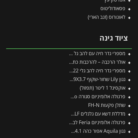
פסאודוליטוס
לאונורוס (זנב הארי)
ציוד גינה
מספרי גדר חיה עם להב גל HS-W – WOLF
אולר הרכבה – להרכבות כתר והרכבת עין
מספרי גדר חיה להב גלי HS22 פיסקארס
גגון Lily שחור-שקוף 0.9X3.7 בעיצוב רטרו מבית פלרם – Canopia
אוקסיגל 1 ליטר (תפזול)
פרגולה אלומיניום סגורה SanRemo לבנה 3X4.4 קירוי לבן מבית Canopia
שתלן פקעות FH-N
מדללת דשא עם גלגלים UR-M3 – WOLF
פרגולה אלומיניום Feria לבנה 3X3.1 מבית פלרם – Canopia
גגון Aquila אפור כהה 0.9X4.1 מבית פלרם – Canopia