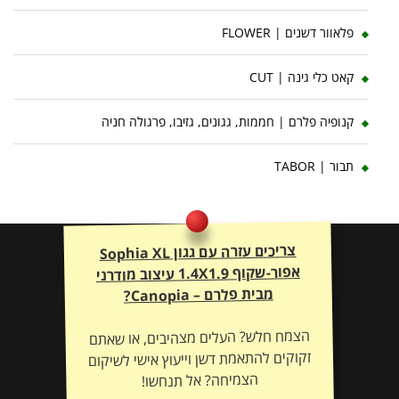
פלאוור דשנים | FLOWER
קאט כלי גינה | CUT
קנופיה פלרם | חממות, גגונים, גזיבו, פרגולה חניה
תבור | TABOR
צריכים עזרה עם גגון Sophia XL
אפור-שקוף 1.4X1.9 עיצוב מודרני
מבית פלרם – Canopia?
הצמח חלש? העלים מצהיבים, או שאתם
זקוקים להתאמת דשן וייעוץ אישי לשיקום
הצמיחה? אל תנחשו!