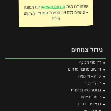
שלחו לנו כעת
הודעת וואצאפ
עם תמונה
– ונתאים לכם את הטיפול המדויק לשיקום
מיידי!
גידול צמחים
דק פרי מכונף
אדניום מרובה פרחים
סויה – אדממה
קייל רדבור
ברונפלסיה גביענית
קוסמוס צמח
בראיניה ננסית
אפרסק עץ