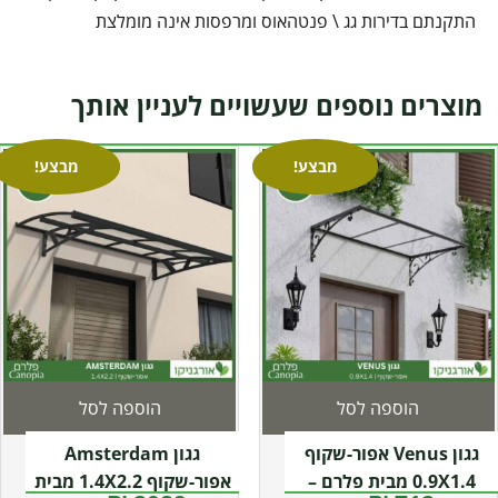
התקנתם בדירות גג \ פנטהאוס ומרפסות אינה מומלצת
מוצרים נוספים שעשויים לעניין אותך
מבצע!
מבצע!
הוספה לסל
הוספה לסל
גגון Venus אפור-שקוף
גגון Amsterdam
0.9X1.4 מבית פלרם –
אפור-שקוף 1.4X2.2 מבית