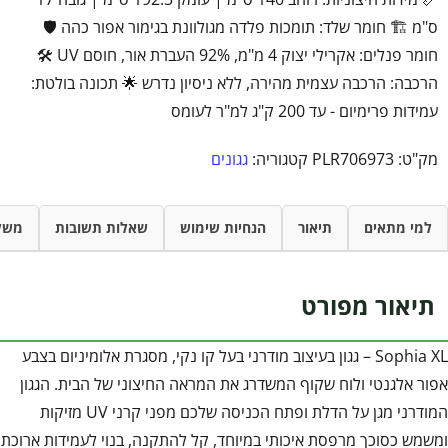
ס"מ 🏗️ חומר שלד: תומכות פלדה מגולוונת בגימור אפור כהה 🛡️
חומר פנלים: אקרילי יצוק 4 מ"מ, 92% העברת אור, חוסם UV 🛠️
הרכבה: הרכבה עצמית מהירה, ללא ניסיון נדרש 🌟 תכונה בולטת:
עמידות פרימיום - עד 200 ק"ג למ"ר לעומס
מק"ט:
PLR706973
קטגוריה:
גגונים
למי מתאים
תיאור
הנחיות שימוש
שאלות תשובות
משל
תיאור מפורט
Sophia XL – גגון בעיצוב מודרני בעל קו נקי, מסגרת אלומיניום בצבע
אפור אלגנטי ולוח שקוף המשדרג את המראה החיצוני של הבית. הגגון
המודרני מגן על הדלת ופתח הכניסה שלכם מפני קרני UV מזיקות
ומשמש כסוכך מרפסת איכותי במיוחד, קל להתקנה, בנוי לעמידות ארוכת