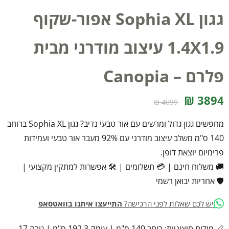
גגון Sophia XL אפור-שקוף
1.4X1.9 עיצוב מודרני מבית
פלרם – Canopia
3894 ₪
4099 ₪
מחפשים גגון גדול ומרשים עם אור טבעי נדיב? גגון Sophia XL ברוחב
140 ס"מ משלב עיצוב מודרני עם 92% מעבר אור טבעי ועמידות
פרימיום יוצאת דופן.
🚚 משלוח חינם
|
💳 תשלומים
|
🛠️ אפשרות למתקין מקצועי
|
🛡️ אחריות יבואן רשמי
יש לכם שאלות לפני הרכישה?
התייעצו איתנו בוואטסאפ
📏 מידות חיצוניות: רוחב 140 ס"מ | עומק 192.3 ס"מ | גובה 17