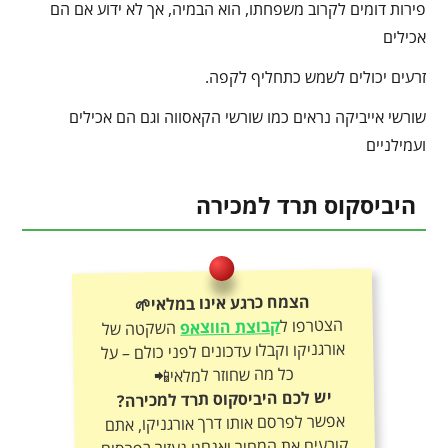
פירות דומים לקרוב משפחתו, הוא הבמיה, אך לא ידוע אם הם
אכילים
זרעים יכולים לשמש כתחליף לקפה.
שורשי אייביקה נראים כמו שורשי הקאסווה וגם הם אכילים
ועמילניים
היביסקוס תרד למכירה
הצמח כרגע אינו במלאי🌱
הצטרפו ל
קבוצת הווצאפ
השקטה של
אורגניקו וקבלו עדכונים לפני כולם – על
כל מה שחוזר למלאי📲
יש לכם היביסקוס תרד למכירה?
אפשר לפרסם אותו דרך אורגניקו, אתם
קובעים את המחיר ואנחנו נעזור בפרסום