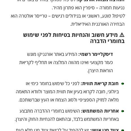
נגיעות חמורה – סיפרין הוא פתרון מהיר.
לטיפול מונע
, ראשוני או בגידולים רגישים – טרייסר אולטרה הוא
הבחירה האורגנית האידיאלית.
⚠️ מידע חשוב והנחיות בטיחות לפני שימוש
בחומרי הדברה
דיסקליימר רשמי:
המידע באתר אורגניקו מוגש
כעזר מקצועי ואינו מהווה המלצה או תחליף לקריאת
הוראות היצרן.
חובת קריאת תווית:
לפני כל שימוש בחומר כימי או
ביולוגי, חובה לקרוא בעיון את תווית המוצר ולוודא התאמה
מלאה למזיק הספציפי ולסוג הצמח או העץ שברשותכם.
אחריות המשתמש:
השימוש בחומרי ההדברה מתבצע
באחריות המשתמש בלבד, ובהתאם להנחיות החוק והיצרן.
ציוד מגן אישי:
יש להקפיד על לבישת ציוד מגן מלא בעת