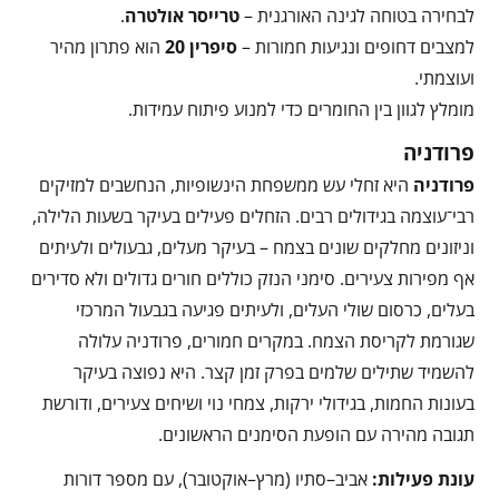
לבחירה בטוחה לגינה האורגנית –
טרייסר אולטרה
.
למצבים דחופים ונגיעות חמורות –
סיפרין 20
הוא פתרון מהיר
ועוצמתי.
מומלץ לגוון בין החומרים כדי למנוע פיתוח עמידות.
פרודניה
פרודניה
היא זחלי עש ממשפחת הינשופיות, הנחשבים למזיקים
רבי־עוצמה בגידולים רבים. הזחלים פעילים בעיקר בשעות הלילה,
וניזונים מחלקים שונים בצמח – בעיקר מעלים, גבעולים ולעיתים
אף מפירות צעירים. סימני הנזק כוללים חורים גדולים ולא סדירים
בעלים, כרסום שולי העלים, ולעיתים פגיעה בגבעול המרכזי
שגורמת לקריסת הצמח. במקרים חמורים, פרודניה עלולה
להשמיד שתילים שלמים בפרק זמן קצר. היא נפוצה בעיקר
בעונות החמות, בגידולי ירקות, צמחי נוי ושיחים צעירים, ודורשת
תגובה מהירה עם הופעת הסימנים הראשונים.
עונת פעילות:
אביב–סתיו (מרץ–אוקטובר), עם מספר דורות