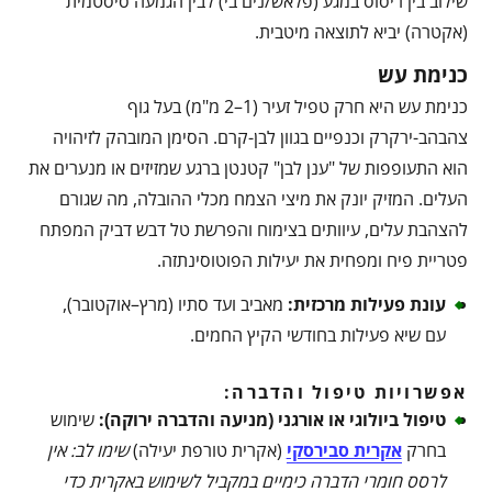
שילוב בין ריסוס במגע (פלאש/נים בי) לבין הגמעה סיסטמית
(אקטרה) יביא לתוצאה מיטבית.
כנימת עש
כנימת עש היא חרק טפיל זעיר (1–2 מ"מ) בעל גוף
צהבהב-ירקרק וכנפיים בגוון לבן-קרם. הסימן המובהק לזיהויה
הוא התעופפות של "ענן לבן" קטנטן ברגע שמזיזים או מנערים את
העלים. המזיק יונק את מיצי הצמח מכלי ההובלה, מה שגורם
להצהבת עלים, עיוותים בצימוח והפרשת טל דבש דביק המפתח
פטריית פיח ומפחית את יעילות הפוטוסינתזה.
עונת פעילות מרכזית
:
מאביב ועד סתיו (מרץ–אוקטובר),
עם שיא פעילות בחודשי הקיץ החמים.
אפשרויות טיפול והדברה:
טיפול ביולוגי או אורגני (מניעה והדברה ירוקה)
:
שימוש
בחרק
אקרית סבירסקי
(אקרית טורפת יעילה)
שימו לב: אין
לרסס חומרי הדברה כימיים במקביל לשימוש באקרית כדי