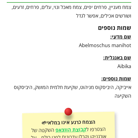
צמח מעניין, פרחים יפים, צמח מאכל ונוי, עלים, פרחים, זרעים,
ושורשים אכילים, אפשר לגדל
שמות נוספים
שם מדעי:
Abelmoschus manihot
שם באנגלית:
Aibika
שמות נוספים:
אייביקה, היביסקוס מניהוט, שקיעת חלמית המושק, היביסקוס
השקיעה
הצמח כרגע אינו במלאי🌱
הצטרפו ל
קבוצת הווצאפ
השקטה של
אורגניקו וקבלו עדכונים לפני כולם – על