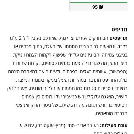
95
₪
תריפס
תריפסים
הם חרקים זעירים וצרי גוף, שאורכם נע בין 1 ל־2 מ”מ
בלבד, ונמצאים לרוב בצידו התחתון של העלה, בתוך פרחים או
בניצני צמיחה. הם ניזונים על־ידי שפשוף רקמות הצמח ויניקת
מיצי התא, מה שגורם להופעת כתמים כסופים, נקודות שחורות
(הפרשות), עיוותים בעלים ובפרחים, ולעיתים אף להצהבת הצמח
כולו. התריפס מתרבה במהירות ופעיל בעיקר בעונות המעבר,
במיוחד בסביבות סגורות כמו חממות או חללים מוגנים. מעבר לנזק
הישיר, הוא גם עלול לשמש כמעביר של וירוסים בין צמחים.
הטיפול בו דורש תגובה מהירה, שילוב של ניטור הדוק ואמצעי
הדברה מותאמים.
עונת פעילות:
בעיקר אביב–סתיו (מרץ–אוקטובר), עם שיא
פעילות בקיץ החם.