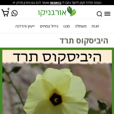
הצמח חולה? זקוק לדשן? כתבו לי
בוואצאפ
ואעזור לכם עם פתרון מדויק 🌱
0
חנות
משתלה
מנגו
גידול צמחים
ייעוץ והדרכה
אין מוצרים בסל הקניות.
היביסקוס תרד