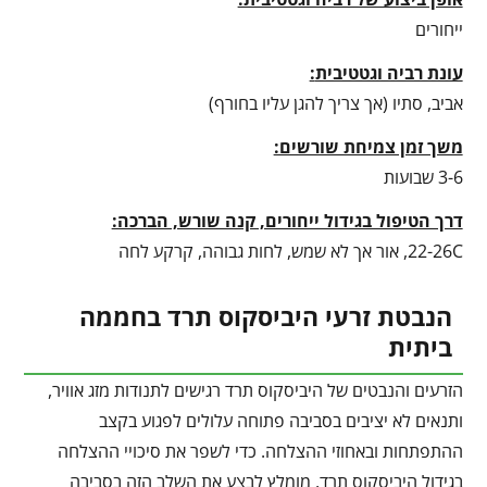
ייחורים
עונת רביה וגטטיבית
:
אביב, סתיו (אך צריך להגן עליו בחורף)
משך זמן צמיחת שורשים:
3-6 שבועות
דרך הטיפול בגידול ייחורים, קנה שורש, הברכה:
22-26C, אור אך לא שמש, לחות גבוהה, קרקע לחה
הנבטת זרעי היביסקוס תרד בחממה
ביתית
הזרעים והנבטים של היביסקוס תרד רגישים לתנודות מזג אוויר,
ותנאים לא יציבים בסביבה פתוחה עלולים לפגוע בקצב
ההתפתחות ובאחוזי ההצלחה. כדי לשפר את סיכויי ההצלחה
בגידול היביסקוס תרד, מומלץ לבצע את השלב הזה בסביבה