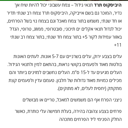
היביסקוס תרד
תנאי גידול – צמח עשבוני יכול להיות שיח אך
נדיר, המוכר גם בשם אייביקה, היביסקוס תרד צמח רב שנתי תדיר
או חד שנתי, משמש בתור צמח מאכל וגם בצמח נוי בשל הפרחים,
יכול לגדול תנאי אקלים ים תיכוני, סובטרופי, ממוזג, טרופי, הגדל
באזור עמידות לקור 5+ בתור צמח חד שנתי, בתור צמח רב שנתי
11+
עלים בצבע ירוק, עלים בשרניים עם 5-7 אונות. לעתים האונות
בולטות מאוד ולפעמים בקושי נראות, בהתאם למין ולתנאי הגידול.
העלים מגיעים עד ל-15 ס”מ. העלים נחשבים למזינים ביותר והם
מכילים כמויות מאוד גדולות של חלבון. טעמם עדין ולפעמים קצת
מתקתק (יחסית לעלים, לא מתוקים).
ניצני הפרח אף הם משמשים למאכל, טריים או מבושלים
פרחים בצבע צהובה בהירה, בעלת חמישה עלי כותרת, כאשר
החלק הפנימי ליד הפרחים מתכהה