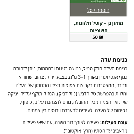
הוספה לסל
מתזון גן – קוטל חלזונות,
חשופיות
50
₪
כנימת עלה
כנימת העלה חרק טפיל, נפוצה בגינות ובחממות; ניתן לזהותה
כגוף אגסי ועדין באורך 1–3 מ”מ, בצבעי ירוק, צהוב, שחור או
ורדרד, המצטברות בקבוצות צפופות בצידו התחתון של העלה
ומלוות בהפרשת טל הדבש (נוזל דביק). המזיק תוקף על־ידי יניקה
של נוזלי הצמח מכלי ההובלה, גורם להצהבת עלים, כיפוף,
נפיחות של העלה ולעיתים להעברת וירוסים בין צמחים.
עונת פעילות
: פעילה לאורך רוב השנה, עם שיאי פעילות
מהאביב עד הסתיו (מרץ–אוקטובר).