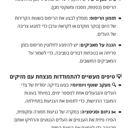
הריסוס (כפפות, מסכה ומשקפי מגן).
תזמון הריסוס:
מומלץ לבצע את הריסוס בשעות הקרירות
של היום (בוקר מוקדם או לקראת ערב) כדי למנוע צריבה
של העלים.
הגנה על מאביקים:
יש להימנע לחלוטין מריסוס בזמן
פריחה או בנוכחות דבורים בסביבה, כדי לשמור על
המאביקים החשובים.
💡 טיפים מעשיים להתמודדות מנצחת עם מזיקים
🔍 מעקב שוטף ויומיומי:
בצעו בדיקה יסודית של צדי
העלים והגבעולים אחת למספר ימים, במיוחד בעונות
המעבר הרגישות, כדי לתפוס את הנגיעות בתחילתה.
✂️ גיזום וסניטציה:
במקרה של נגיעות חמורה ומקומית,
הסירו פיזית את הענפים או העלים הנגועים והרחיקו אותם
מהגינה כדי לצמצם את הפצת המזיק.