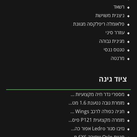
רשאד
ניצנית משוישת
פלאומלה ריפלקסה מגוונת
עוזרר סיני
מגינית גבוהה
טגטס ננסי
מרנטה
ציוד גינה
מספרי גדר חיה מקצועיות B-228 -תבור
מזמרת גובה נטענת 1.6 מטר 400-R -תבור
חניה כפולה לרכב 5.7X6 Sydney Wings מבית פלרם – Canopia
מזמרה מקצועית P121 פיסקארס
גזיבו סגור Ledro אפור כהה 3X3 מבית פלרם – Canopia