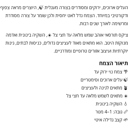
העלים ארוכים, ירוקים ומסודרים בצורה מעגלית 🍃, היוצרים מראה צפוף
ודקורטיבי במיוחד. הצמח גדל לאט יחסית ולכן שומר על צורה מסודרת
ומרשימה לאורך שנים רבות.
ציקס תורסאי אוהב שמש מלאה עד חצי צל ☀️, השקיה בינונית ואדמה
מנוקזת היטב. הוא מתאים מאוד לעציצים גדולים, כניסות לבתים, גינות
יוקרתיות ועיצוב אזורים טרופיים ומודרניים.
תיאור הצמח
🌴 צמח נוי ירוק עד
🍃 עלים ארוכים וסימטריים
🪴 מתאים לגינה ולעציצים
☀️ מתאים לשמש מלאה עד חצי צל
💧 השקיה בינונית
📏 גובה: 1–4 מטר
🌱 קצב גדילה איטי