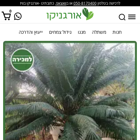
לרכישה בטלפון
050-8170400
או ב
וואצאפ
, כתובתינו -אורגניקו בוויז
0
חנות
משתלה
מנגו
גידול צמחים
ייעוץ והדרכה
אין מוצרים בסל הקניות.