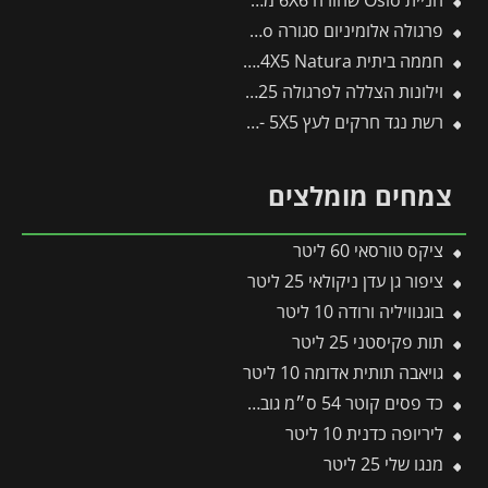
חניית Oslo שחורה 6X6 מבית פלרם – Canopia
פרגולה אלומיניום סגורה SanRemo לבנה 3.9X4.4 קירוי לבן מבית Canopia
חממה ביתית 2.4X5 Natura מעץ ארז מבית פלרם – Canopia
וילונות הצללה לפרגולה 3X4.25 מבית פלרם – Canopia
רשת נגד חרקים לעץ 5X5 -תבור
צמחים מומלצים
ציקס טורסאי 60 ליטר
ציפור גן עדן ניקולאי 25 ליטר
בוגנוויליה ורודה 10 ליטר
תות פקיסטני 25 ליטר
גויאבה תותית אדומה 10 ליטר
כד פסים קוטר 54 ס״מ גובה 54 ס״מ שמנת
ליריופה כדנית 10 ליטר
מנגו שלי 25 ליטר