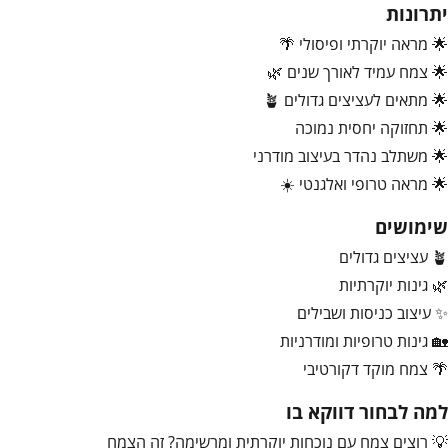
יתרונות
🌟 מראה יוקרתי ופיסולי 🌴
🌟 צמח עמיד לאורך שנים 🌿
🌟 מתאים לעציצים גדולים 🪴
🌟 תחזוקה יחסית נמוכה
🌟 משתלב נהדר בעיצוב מודרני
🌟 מראה טרופי ואלגנטי ☀️
שימושים
🪴 עציצים גדולים
🌿 גינות יוקרתיות
✨ עיצוב כניסות ושבילים
🏡 גינות טרופיות ומודרניות
🌴 צמח מוקד דקורטיבי
למה לבחור דווקא בו
💡 רוצים צמח עם נוכחות יוקרתית ומרשימה? זה הצמח