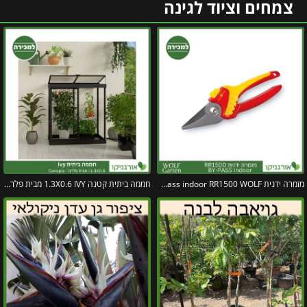
צמחים וציוד לגינה
מזמרה ידנית by-pass indoor RR1500 WOLF
חממה ביתית קטנה 1.3X0.6 IVY מבית פלרם – קנופיה