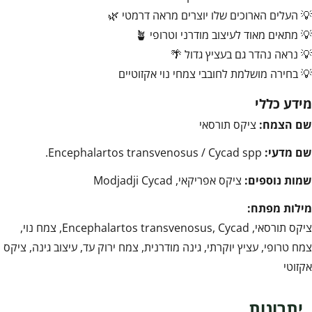
💡 העלים הארוכים שלו יוצרים מראה דרמטי 🌿
💡 מתאים מאוד לעיצוב מודרני וטרופי 🪴
💡 נראה נהדר גם בעציץ גדול 🌴
💡 בחירה מושלמת לחובבי צמחי נוי אקזוטיים
מידע כללי
שם הצמח:
ציקס תורסאי
שם מדעי:
Encephalartos transvenosus / Cycad spp.
שמות נוספים:
ציקס אפריקאי, Modjadji Cycad
מילות מפתח:
ציקס תורסאי, Encephalartos transvenosus, Cycad, צמח נוי,
צמח טרופי, עציץ יוקרתי, גינה מודרנית, צמח ירוק עד, עיצוב גינה, ציקס
אקזוטי
יתרונות