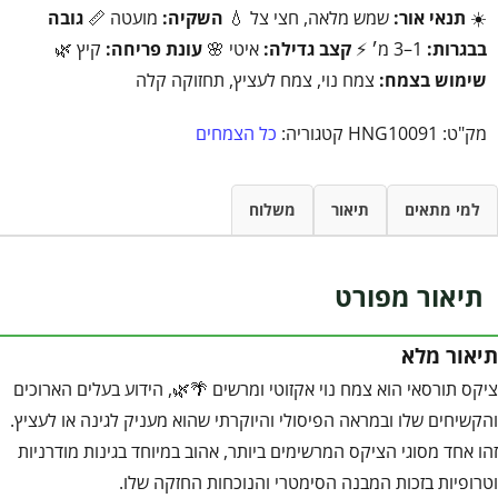
☀️
תנאי אור:
שמש מלאה, חצי צל 💧
השקיה:
מועטה 📏
גובה
בבגרות:
1–3 מ׳ ⚡
קצב גדילה:
איטי 🌸
עונת פריחה:
קיץ 🌿
שימוש בצמח:
צמח נוי, צמח לעציץ, תחזוקה קלה
מק"ט:
HNG10091
קטגוריה:
כל הצמחים
למי מתאים
תיאור
משלוח
תיאור מפורט
תיאור מלא
ציקס תורסאי הוא צמח נוי אקזוטי ומרשים 🌴🌿, הידוע בעלים הארוכים
והקשיחים שלו ובמראה הפיסולי והיוקרתי שהוא מעניק לגינה או לעציץ.
זהו אחד מסוגי הציקס המרשימים ביותר, אהוב במיוחד בגינות מודרניות
וטרופיות בזכות המבנה הסימטרי והנוכחות החזקה שלו.