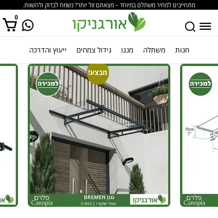
מתחייבים למחיר משתלם במיוחד – מצאתם זול יותר? נשמח לבדוק ולהשוות.
0
חנות
משתלה
מנגו
גידול צמחים
ייעוץ והדרכה
אין מוצרים בסל הקניות.
מבצע!