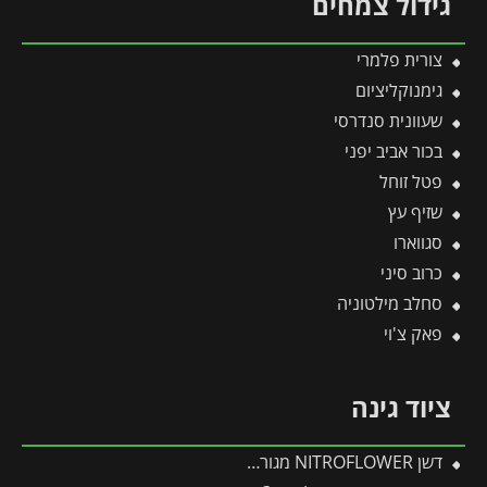
גידול צמחים
צורית פלמרי
גימנוקליציום
שעוונית סנדרסי
בכור אביב יפני
פטל זוחל
שזיף עץ
סגווארו
כרוב סיני
סחלב מילטוניה
פאק צ'וי
ציוד גינה
דשן NITROFLOWER מגורען 2.5 ק"ג FLOWER