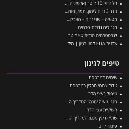
הל ירוק 10 ליטר (אלפיניה הדורה)
הדר 3 זנים לימון, תפוז, פומלה
פטאיה – שני זנים – האבקה עצמית
מגנוליה גדולת-פרחים
לגרסטרמיה הודית 50 ליטר
אדנית EDA דמוי בטון | מידות 78.5X29.5X60 ס"מ | אפור כהה
טיפים לגינון
שיחים למרפסת
גידול צמחי תבלין במרפסת
טיפול בעצי הדר
מנגו מאיה עונה: המדריך המלא לעונות הפרי, השתילה, הגיזום והטיפול
השקיית עצי הדר
שתילת עץ מנגו: המדריך המקצועי שלב אחר שלב לקליטה מושלמת בגינה
פינגר ליים