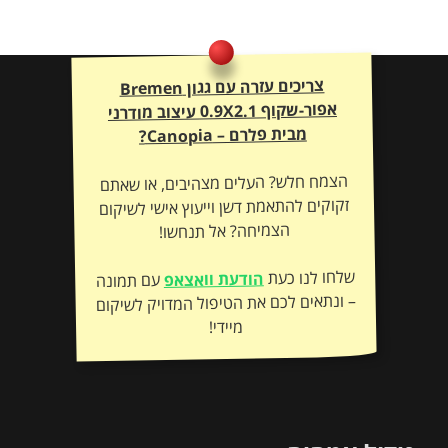
צריכים עזרה עם גגון Bremen
אפור-שקוף 0.9X2.1 עיצוב מודרני
מבית פלרם – Canopia?
הצמח חלש? העלים מצהיבים, או שאתם
זקוקים להתאמת דשן וייעוץ אישי לשיקום
הצמיחה? אל תנחשו!
שלחו לנו כעת
הודעת וואצאפ
עם תמונה
– ונתאים לכם את הטיפול המדויק לשיקום
מיידי!