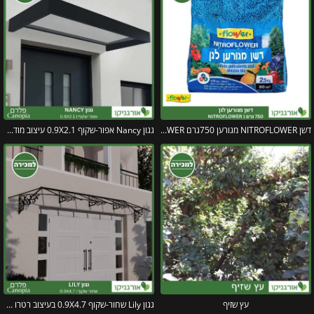
דשן NITROFLOWER מגורען 750גרם FLOWER
גגון Nancy אפור-שקוף 0.9X2.1 עיצוב מודרני מבית פלרם – Canopia
עץ שזיף
גגון Lily שחור-שקוף 0.9X4.7 בעיצוב רטרו מבית פלרם – Canopia