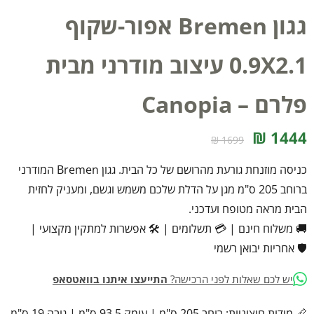
גגון Bremen אפור-שקוף
0.9X2.1 עיצוב מודרני מבית
פלרם – Canopia
1444 ₪
1699 ₪
כניסה מוזנחת גורעת מהרושם של כל הבית. גגון Bremen המודרני
ברוחב 205 ס"מ מגן על הדלת שלכם משמש וגשם, ומעניק לחזית
הבית מראה מטופח ועדכני.
🚚 משלוח חינם
|
💳 תשלומים
|
🛠️ אפשרות למתקין מקצועי
|
🛡️ אחריות יבואן רשמי
יש לכם שאלות לפני הרכישה?
התייעצו איתנו בוואטסאפ
📏 מידות חיצוניות: רוחב 205 ס"מ | עומק 93.5 ס"מ | גובה 19 ס"מ