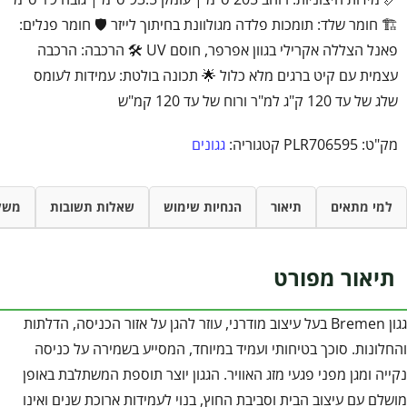
🏗️ חומר שלד: תומכות פלדה מגולוונת בחיתוך לייזר 🛡️ חומר פנלים:
פאנל הצללה אקרילי בגוון אפרפר, חוסם UV 🛠️ הרכבה: הרכבה
עצמית עם קיט ברגים מלא כלול 🌟 תכונה בולטת: עמידות לעומס
שלג של עד 120 ק"ג למ"ר ורוח של עד 120 קמ"ש
מק"ט:
PLR706595
קטגוריה:
גגונים
למי מתאים
תיאור
הנחיות שימוש
שאלות תשובות
משל
תיאור מפורט
גגון Bremen בעל עיצוב מודרני, עוזר להגן על אזור הכניסה, הדלתות
והחלונות. סוכך בטיחותי ועמיד במיוחד, המסייע בשמירה על כניסה
נקייה ומגן מפני פגעי מזג האוויר. הגגון יוצר תוספת המשתלבת באופן
מושלם עם עיצוב הבית וסביבת החוץ, בנוי לעמידות ארוכת שנים ואינו