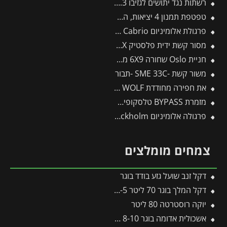
רשתות נגד יתושים לגזיבו Martinique 3.6X5 / Milano 3X4.3 מבית Canopia
טפטפת תמנון 4 יציאות, השקייה מווסתת + טפטפת 8 ליטר לשעה
פרגולת אלומיניום Sierra Cabrio אפורה 3X4.3 נפתחת מבית פלרם – Canopia
מסור קשת ידית פלסטיק CT32EX -תבור
חניית Oslo שחורה 6X9 מבית פלרם – Canopia
משור קשת -SME 33C -תבור
את חפירה מחודדת AS-PD – WOLF
מזמרת BYPASS טלסקופית RR900T – WOLF
פרגולה אלומיניום Stockholm שקופה 3.4X9.5 עיצוב מודרני מבית Canopia
צמחים מומלצים
דקל זנב שועל גזע בודד בוגר
דקל המלך בוגר 70 ליטר 4-5 מטר
יוקה רוסטרטה 80 ליטר
אשכולית אדומה בוגר 8-10 צול