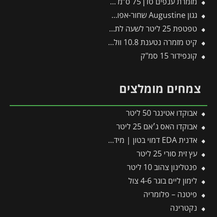
מזמרת ענפים סדן 75 ס”מ RS750 – WOLF
גגון Augustine שחור-אפור 1.1*0.9 מבית פלרם – Canopia
טפטפת 25 ליטר לשעה לתמנון
קיט מזמרה נטענת 10.8 וולט + 3 סוללות + מטען 22-SR-תבור
קונפידור 15 סמ"ק
צמחים מומלצים
אבוקדו אטינגר 50 ליטר
אבוקדו האס ג׳אם 25 ליטר
אדנית EDA דמוי בטון | מידות 78.5X29.5X60 ס"מ | אפור כהה
עץ זית סורי 25 ליטר
פנטלינון צהוב 10 ליטר
לימון ליים בוגר 4-6 צול
פיטנה – פלומריה
נקטרינה