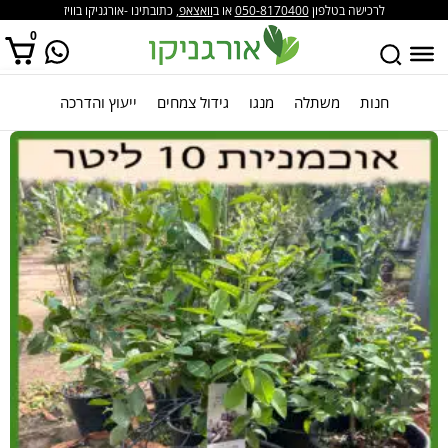
לרכישה בטלפון
050-8170400
או ב
וואצאפ
, כתובתינו -אורגניקו בוויז
0
חנות
משתלה
מנגו
גידול צמחים
ייעוץ והדרכה
אין מוצרים בסל הקניות.