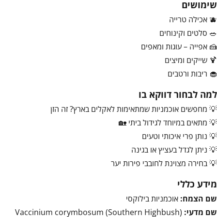
שימושים
🫐 אכילה טרייה
🥗 סלטים וקינוחים
🍰 אפייה – עוגות ומאפים
🍹 שייקים ומיצים
🧁 ריבות ורטבים
למה לבחור דווקא בו
💡 מחפשים אוכמניות שמתאימות לאקלים בארץ? זה הזן
💡 מתאים במיוחד לגידול ביתי 🏡
💡 נותן פרי איכותי וטעים
💡 ניתן לגדל בעציץ או בגינה
💡 בחירה מצוינת לחובבי פירות יער
מידע כללי
שם הצמח:
אוכמניות בילוקסי
שם מדעי:
Vaccinium corymbosum (Southern Highbush)