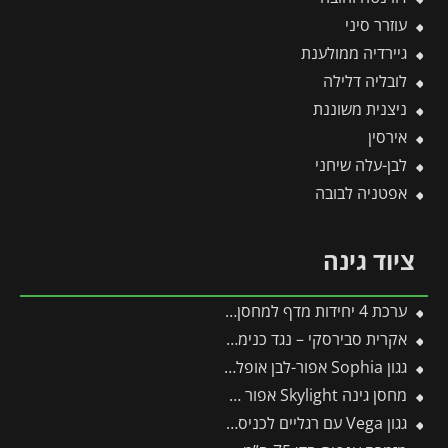
עוזרר סיני
גיירדיה ממולענת
לובליה דלילה
ניצנית משוננת
אירסין
לבן-עלה שיחני
אפטניה לבובה
ציוד גינה
ערכת 4 יחידות מדף למחסן Yukon מבית פלרם – Canopia
אקרית סבירסקי – נגד כנימת עש הטבק, תריפס
גגון Sophia אפור-לבן אופל 1X1.6 עיצוב מודרני מבית פלרם – Canopia
מחסן גינה Skylight אפור 1.9X2.3 מבית פלרם – קנופיה
גגון Vega עם רגליים לכניסה ולמרפסת אפור 2X2 מבית פלרם – Canopia