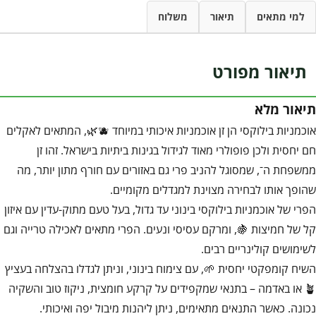
למי מתאים
תיאור
משלוח
תיאור מפורט
תיאור מלא
אוכמניות בילוקסי הן זן אוכמניות איכותי במיוחד 🫐🌿, המתאים לאקלים
חם יחסית ולכן פופולרי מאוד לגידול בגינות ביתיות בישראל. זהו זן
ממשפחת ה־, שמסוגל להניב פרי גם באזורים עם חורף מתון יותר, מה
שהופך אותו לבחירה מצוינת למגדלים מקומיים.
הפרי של אוכמניות בילוקסי בינוני עד גדול, בעל טעם מתוק-עדין עם איזון
קל של חמיצות 🍇, ומרקם עסיסי ונעים. הפרי מתאים לאכילה טרייה וגם
לשימושים קולינריים רבים.
השיח קומפקטי יחסית 🌱, עם צימוח בינוני, וניתן לגדלו בהצלחה בעציץ
🪴 או באדמה – בתנאי שמקפידים על קרקע חומצית, ניקוז טוב והשקיה
נכונה. כאשר התנאים מתאימים, ניתן ליהנות מיבול יפה ואיכותי.