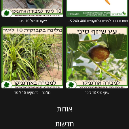
מזמרת גובה לעצים טלסקופית 240-400 UPX86 FISKARS
ציקס מופשל 10 ליטר
שיזף סיני 10 ליטר
נולינה – בקבוקית 10 ליטר
אודות
חדשות