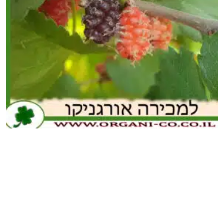
כמות
של
עץ
תות
שאמי
25
ליטר