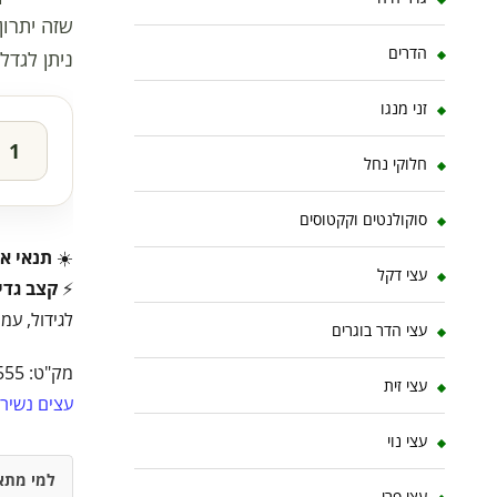
שזה יתרון
הדרים
ניתן לגדל
זני מנגו
חלוקי נחל
סוקולנטים וקקטוסים
☀️
תנאי או
עצי דקל
⚡
קצב גדי
לגידול, עמי
עצי הדר בוגרים
מק"ט:
555
עצי זית
עצים נשירי
עצי נוי
למי מתא
עצי פרי