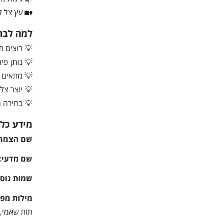
🏡 עץ צל ל
למה לבחו
💡 רוצים תו
💡 נותן פי
💡 מתאים מ
💡 יוצר צל 
💡 בחירה מ
מידע כלל
שם הצמח
שם מדעי:
שמות נוספ
מילות מפ
תות שאמי, Morus nigra, תות שחור, עץ תות, עץ פרי, גידול תות, פירות יער, גינת מאכל, עץ צל, פרי