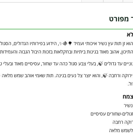
 מפורט
לא
וא זן תות עץ נשיר איכותי ועמיד 🌳🍇✨, הידוע בפירותיו הגדולים, הסגו
התיכון, אהוב מאוד בגינות ביתיות ובחקלאות בזכות היבול הגבוה והעמידות
וניים עד גדולים 🍃, בעלי צבע סגול כהה עד שחור, עסיסיים מאוד ובעלי ט
ירוקה ורחבה 🍃, והוא יוצר צל נעים בגינה. תות שאמי אוהב שמש מלאה 
ל.
צמח
נשיר
גולים-שחורים עסיסיים
רוקה רחבה
לשמש מלאה