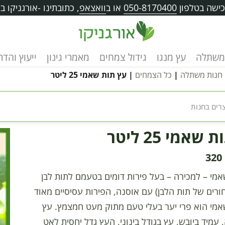
ישה בטלפון
050-8170400
או ב
וואצאפ
, כתובתינו -אורגניקו בוו
משתלה
עץ מנגו
גידול צמחים
מאמרי גינון
ייעוץ והד
חנות משתלה
|
כל הצמחים
| עץ תות שאמי 25 ליטר
שאמי 25 ליטר
320
מי – למכירה – בעל פירות דומים בטעמם לתות לבן
ורים של תות הלבן) עם אוסנה, הפירות עסיסיים מאוד
אמי הוא פרי יער בעלי טעם מתוק מעט חמצמץ. עץ
 עמיד ביובש, עץ בגודל בינוני, העץ גדל יחסית לאט