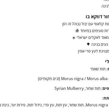
גינה
ר דווקא בו
ת קלאסי עם יבול גבוה? זה הזן
רות טעימים במיוחד 🍇
אוד לאקלים ישראלי ☀️
נעים בגינה 🌳
צוינת לעץ פרי אמין
י
:
תות שאמי
Morus nigra / Morus alba (זנים מקומיים)
ים:
תות שחור, Syrian Mulberry
תח:
 קיץ