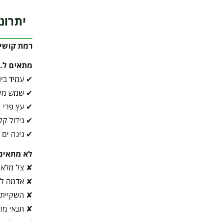
יתרונ
רמת קושי 
מתאים ל…
✔ עמיד ביו
✔ שמש מל
✔ עץ פרי
✔ גידול קל
✔ גינה ים 
לא מתאים
✘ צל מלא
✘ אדמה לא
✘ השקיית 
✘ תנאי מדב