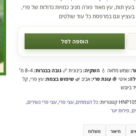
 בעץ תות, עץ מאוד פורה מניב כמויות גדולות של פרי,
 בעציץ וגם במרפסת כל עוד שולטים
הוספה לסל
ר:
שמש מלאה 💧
השקיה:
בינונית 📏
גובה בבגרות:
4–8 מ׳
לה:
איטי 🍇
עונת פרי:
אביב 🌿
שימוש בצמח:
עץ פרי, קל
ד ביובש
HNP10
קטגוריות:
כל הצמחים
,
עצי פרי
,
עצי פרי נשירים
,
ם
,
פירות יער
ים
תיאור
משלוח