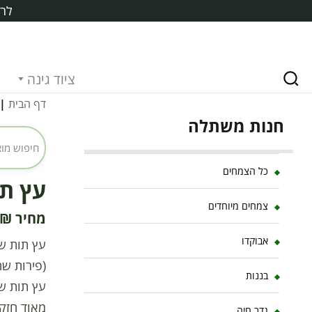
לרכ
ציוד גינה
דף הבית
|
חנות משתלה
כל הצמחים
עץ תות 
צמחים מיוחדים
₪
אבוקדו
עץ תות שא
(פירות שח
בננות
עץ תות ש
מאוד חזק,
גדר חיה