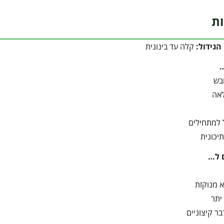
ות
הגידול:
קלה עד בינונית
בש
אה
 למתחילים
תיכונית
 ל…
 מנוקזת
יתר
ר קיצוניים