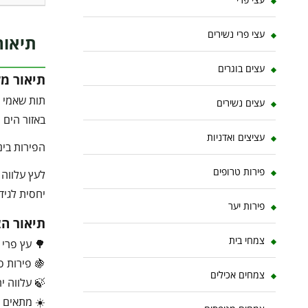
עצי פרי נשירים
תיאור
עצים בוגרים
תיאור מ
תות שאמי ה
עצים נשירים
באזור הים 
עציצים ואדניות
הפירות בינ
פירות טרופים
לעץ עלווה 
יחסית לגידו
פירות יער
תיאור ה
צמחי בית
🌳 עץ פרי 
🍇 פירות ס
צמחים אכילים
🍃 עלווה י
☀️ מתאים 