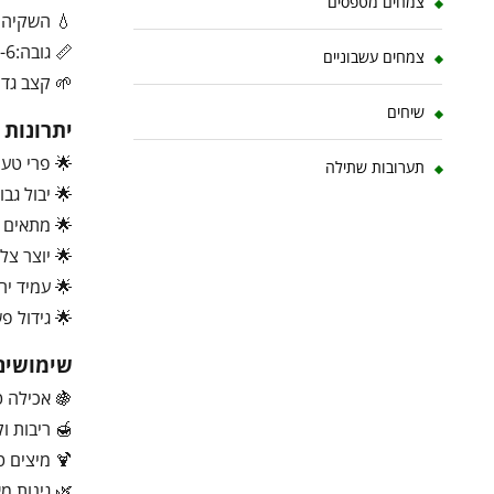
צמחים מטפסים
💧 השקיה ב
📏 גובה:3-6 מטר
צמחים עשבוניים
🌱 קצב גדי
שיחים
יתרונות
🌟 פרי טע
תערובות שתילה
🌟 יבול גבו
🌟 מתאים ל
🌟 יוצר צל
🌟 עמיד יח
🌟 גידול פ
שימושים
🍇 אכילה ט
🍯 ריבות וק
🍹 מיצים ט
🌿 גינות מ