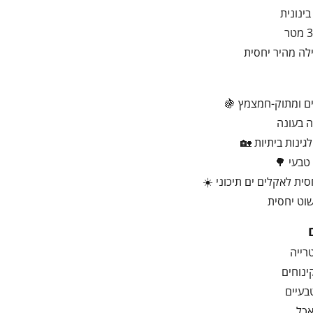
ינונית
לה מהיר יחסית
ים ומתוק-חמצמץ 🍇
ה בעונה
גינות ביתיות 🏡
 טבעי 🌳
סית לאקלים ים תיכוני ☀️
שוט יחסית
רייה
ינוחים
בעיים
אכל