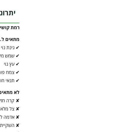
יתרונ
רמת קושי 
מתאים ל…
✔ גינת נוי
✔ שמש מל
✔ עץ נוי
✔ צמח פור
✔ תנאי חו
לא מתאים
✘ קרה חז
✘ צל מלא
✘ אדמה לא
✘ השקיית 