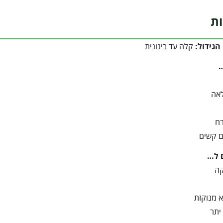
ות
הגידול:
קלה עד בינונית
אה
ח
ם קשים
 ל…
קה
 מנוקזת
יתר