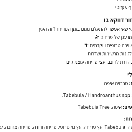
ף אקזוטי
ר דווקא בו
ץ שאי אפשר להתעלם ממנו בזמן הפריחה? זה העץ
ו ענן של פרחים 🌸
ווירה טרופית ויוקרתית 🌴
גינות מרשימות ושדרות
הדרת לחובבי עצי פריחה עוצמתיים
י
:
טבבויה איפה
Tabebuia / Handroanthus spp.
ים:
איפה, Tabebuia Tree
תח:
 לשדרה, גינה טרופית, עץ מרשים