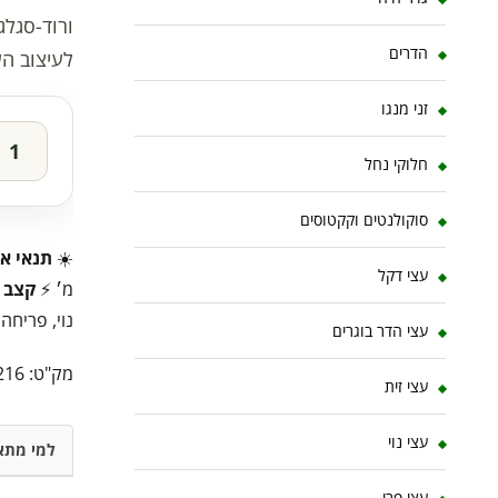
ורוד-סגלג
הדרים
לעיצוב ה
זני מנגו
חלוקי נחל
סוקולנטים וקקטוסים
☀️
תנאי או
עצי דקל
מ׳ ⚡
קצב 
נוי, פריחה
עצי הדר בוגרים
מק"ט:
216
עצי זית
עצי נוי
למי מתא
עצי פרי