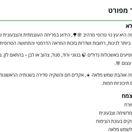
 מפורט
לא
ה היא עץ נוי טרופי מרהיב 🌸🌳, הידוע בפריחה העוצמתית והצבעונית ש
יותר לגינות, רחובות ושדרות בזכות המראה הדרמטי והתחושה הטרופית 
יעים באשכולות גדולים 🍃 בגווני ורוד, סגול, צהוב או לבן – בהתאם לזן
עצום 🌸.
פה אוהבת שמש מלאה ☀️, אקלים חם והשקיה סדירה בשנותיה הראשונות.
 תיכוניות חמות.
צמח
ורח
מרשימה וצבעונית
וקים בעונת הצימוח
לשמש מלאה