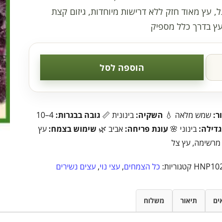
ל, עץ מאוד חזק ללא דרישות מיוחדות, גיזום קצת
עץ בדרך כלל מספיק
הוספה לסל
ר:
שמש מלאה 💧
השקיה:
בינונית 📏
גובה בבגרות:
4–10
גדילה:
בינוני 🌸
עונת פריחה:
אביב 🌿
שימוש בצמח:
עץ
 מרשימה, עץ צל
HNP10
קטגוריות:
כל הצמחים
,
עצי נוי
,
עצים נשירים
ים
תיאור
משלוח