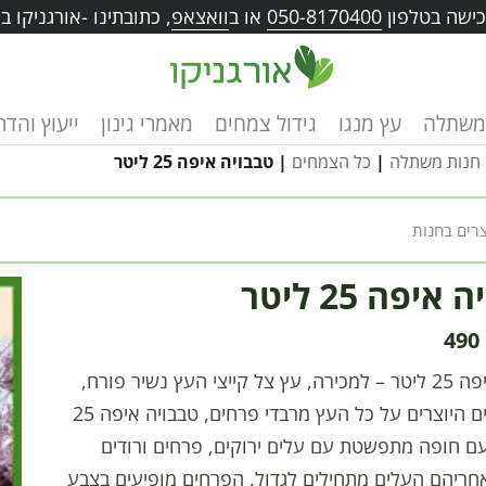
ישה בטלפון
050-8170400
או ב
וואצאפ
, כתובתינו -אורגניקו בוו
משתלה
עץ מנגו
גידול צמחים
מאמרי גינון
ייעוץ והד
חנות משתלה
|
כל הצמחים
| טבבויה איפה 25 ליטר
איפה 25 ליטר
490
טבבויה איפה 25 ליטר – למכירה, עץ צל קייצי העץ נשיר פורח,
בעל פרחים היוצרים על כל העץ מרבדי פרחים, טבבויה איפה 25
ם חופה מתפשטת עם עלים ירוקים, פרחים ורודים
חריהם העלים מתחילים לגדול, הפרחים מופיעים בצבע