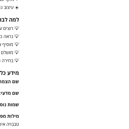
☀️ עיצוב נו
למה לבחו
💡 רוצים ע
💡 נראה כמ
💡 מוסיף א
💡 מושלם ל
💡 בחירה נ
מידע כלל
שם הצמח
שם מדעי:
שמות נוספ
מילות מפ
טבבויה איפה, Tabebuia, עץ פריחה, עץ נוי טרופי, פריחה ורודה, פריחה צהובה, עצים לגינה, עץ