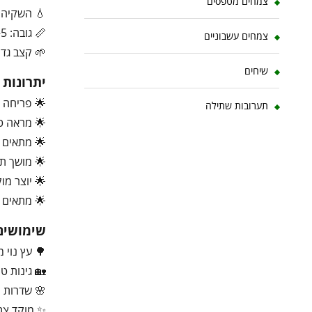
צמחים מטפסים
💧 השקיה ב
📏 גובה: 5–15 מטר
צמחים עשבוניים
🌱 קצב גדיל
שיחים
יתרונות
🌟 פריחה ע
תערובות שתילה
🌟 מראה ט
🌟 מתאים ל
🌟 מושך ת
🌟 יוצר מו
🌟 מתאים ל
שימושים
🌳 עץ נוי מ
🏡 גינות טר
🌸 שדרות ו
✨ מוקד צבע