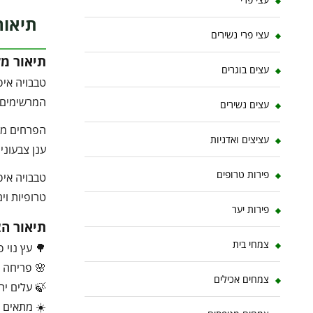
תיאור
עצי פרי נשירים
תיאור מ
עצים בוגרים
טבבויה איפ
המרשימים ב
עצים נשירים
הפרחים מופ
עציצים ואדניות
ענן צבעוני 
פירות טרופים
טבבויה אי
טרופיות וים
פירות יער
תיאור ה
צמחי בית
🌳 עץ נוי פ
🌸 פריחה 
צמחים אכילים
🍃 עלים יר
☀️ מתאים 