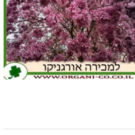
כמות
של
טבבויה
איפה
25
ליטר