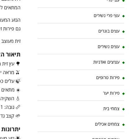
המתאים לגינ
עצי פרי נשירים
הגזע המעוצ
גם פירות זית קטנים 🫒, המוסיפים 
עצים בוגרים
זית מעוצב 
עצים נשירים
תיאור ה
עציצים ואדניות
🌳 עץ זית 
🫒 מראה ים תיכוני יוקרתי
פירות טרופים
🍃 עלים כס
☀️ מתאים 
פירות יער
💧 השקיה 
📏 גובה: 1–4 מטר
צמחי בית
🌱 קצב גדיל
צמחים אכילים
יתרונות
🌟 גזע מעו