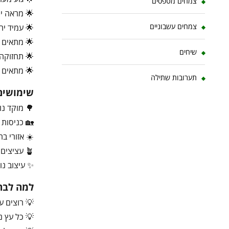
צמחים מטפסים
🌟 מראה יו
צמחים עשבוניים
🌟 עמיד יח
🌟 מתאים לג
שיחים
🌟 תחזוקה
🌟 מתאים גם
תערובות שתילה
שימושים
🌳 מוקד נוי
🏡 כניסות ו
☀️ אזורי בר
🪴 עציצים גדולים
✨ עיצוב נו
למה לבחו
💡 רוצים ע
💡 כל עץ נ