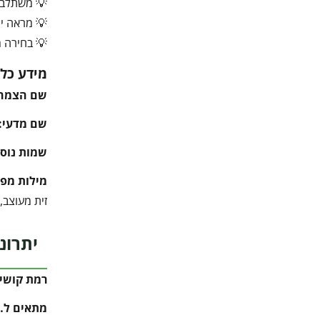
💡 משתלב נ
💡 מראה ים
💡 בחירה מ
מידע כלל
שם הצמח
שם מדעי:
שמות נוספ
מילות מפ
זית מעוצב, עץ זית מעוצב, Olive Tree, עץ נוי, גינה ים ת
יתרונ
רמת קושי 
מתאים ל…