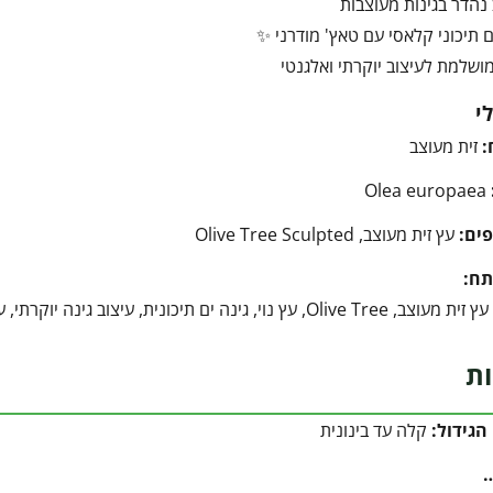
הדר בגינות מעוצבות
 תיכוני קלאסי עם טאץ' מודרני ✨
ושלמת לעיצוב יוקרתי ואלגנטי
י
:
זית מעוצב
Olea europaea
ים:
עץ זית מעוצב, Olive Tree Sculpted
תח:
יכונית, עיצוב גינה יוקרתי, עץ זית לגינה, עצים מעוצבים, זית בעציץ, עץ פיסולי
ות
הגידול:
קלה עד בינונית