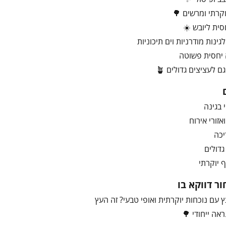
קרתי ומרשים 🌳
סית ליובש ☀️
ינות מודרניות וים תיכוניות
 יחסית פשוטה
 לעציצים גדולים 🪴
 בגינה
אזורי אירוח
יכה
ף יוקרתי
ר דווקא בו
ץ עם נוכחות יוקרתית ואופי טבעי? זה העץ
ראה ייחודי 🌳