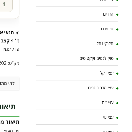
הדרים
זני מנגו
☀️
תנאי או
מ׳ ⚡
קצב 
חלוקי נחל
פרי, עמיד ל
סוקולנטים וקקטוסים
מק"ט:
202
עצי דקל
למי מתא
עצי הדר בוגרים
עצי זית
תיאור
עצי נוי
תיאור מ
זית מעוצב 
עצי פרי