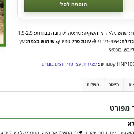
הוספה לסל
ר:
שמש מלאה 💧
השקיה:
מועטה 📏
גובה בבגרות:
1.5-2.5
גדילה:
איטי–בינוני 🍇
עונת פרי:
סתיו 🌿
שימוש בצמח:
עץ
יובש, בונסאי
HNP10
קטגוריות:
עצי זית
,
עצי פרי
,
עצים בוגרים
ים
תיאור
משלוח
 מפורט
לא
הוא עץ נוי ים תיכוני יוקרתי 🌳✨, המשלב את היופי הטבעי של עץ הזית עם