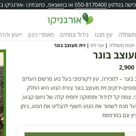
ישה בטלפון
050-8170400
או ב
וואצאפ
, כתובתינו -אורגניקו בוו
משתלה
עץ מנגו
גידול צמחים
מאמרי גינון
ייעוץ והד
חנות משתלה
|
עצי זית
| זית מעוצב בוגר
עוצב בוגר
2,900
 בוגר – למכירה, עץ דקורטיבי בעל גזע מרשים העלים
סופים-ירוקים זית מעוצב בוגר צורת הגזע היא החלק
, צמח קל לגידול ותחזוקה יחסית קלה של גיזום קבוע,
ל מנת לשמור את הגזע חשוף להבליט את הגזע, ניתן
יץ וגם במרפסת