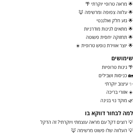
🌟 מראה טרופי יוקרתי 🌴
🌟 עלווה צפופה ומרשימה 🦊
🌟 גזע חלק ואלגנטי
🌟 מתאים לגינות מודרניות
🌟 תחזוקה יחסית פשוטה
🌟 יוצר אווירת נופש טרופית ☀️
שימושים
🌴 גינות טרופיות
🏡 כניסות ושבילים
✨ עיצוב יוקרתי
☀️ אזורי בריכה
🌿 מוקד נוי בגינה
למה לבחור דווקא בו
💡 רוצים דקל עם מראה עוצמתי ויוקרתי? זה הדקל
💡 העלווה שלו פשוט מרשימה 🦊