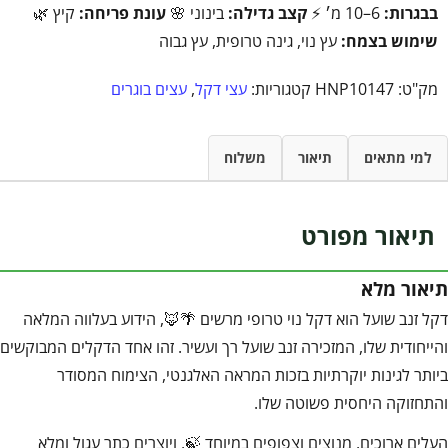
בבגרות:
6–10 מ׳ ⚡
קצב גדילה:
בינוני 🌸
עונת פריחה:
קיץ 🌿
שימוש בצמח:
עץ נוי, גינה טרופית, עץ גבוה
מק"ט:
HNP10147
קטגוריות:
עצי דקל
,
עצים בוגרים
למי מתאים
תיאור
משלוח
תיאור מפורט
תיאור מלא
דקל זנב שועל הוא דקל נוי טרופי מרשים 🌴🦊, הידוע בעלווה המלאה
והייחודית שלו, המזכירה זנב שועל רך ועשיר. זהו אחד הדקלים המבוקשים
ביותר לגינות יוקרתיות בזכות המראה האלגנטי, הצימוח המסודר
והתחזוקה היחסית פשוטה שלו.
העלים ארוכים, מנוצים וצפופים במיוחד 🍃, ויוצרים כתר עגול ומלא