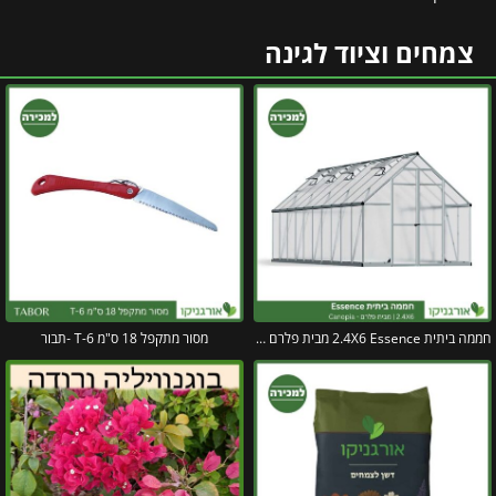
צמחים וציוד לגינה
חממה ביתית 2.4X6 Essence מבית פלרם – Canopia
מסור מתקפל 18 ס"מ T-6 -תבור