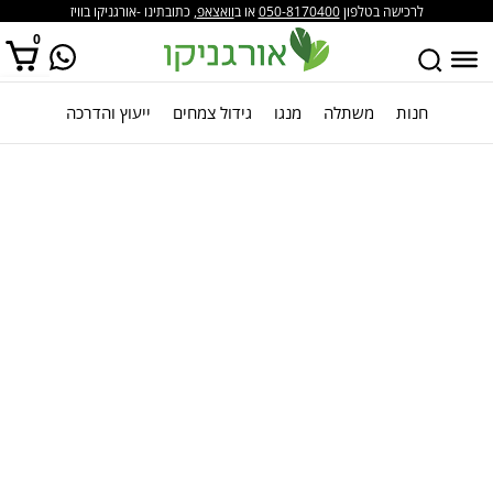
לרכישה בטלפון
050-8170400
או ב
וואצאפ
, כתובתינו -אורגניקו בוויז
0
חנות
משתלה
מנגו
גידול צמחים
ייעוץ והדרכה
אין מוצרים בסל הקניות.