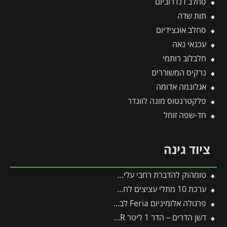
סחלב דנדרוביום
תות שדה
סחלב אונצידיום
עכנאי נאה
חלבלוב רותמי
נרקיס המשוררים
אגלונמה אדומה
פלקטרנטוס מונה לוונדר
חד-שפה זוחל
ציוד גינה
טומהוק להדברת רחבי עלים (אגן) 1 ליטר
ערכת 10 מתלי עציצים לחממת פלרם – Canopia
פרגולה אלומיניום Feria לבנה 3X9.2 מבית פלרם – Canopia
דשן הדרים – הדר 1 ליטר FLOWER