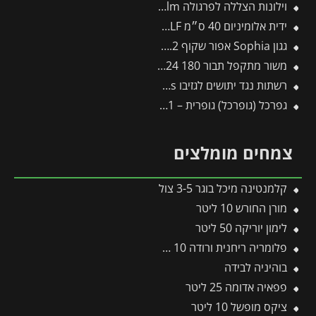
וילונות הצללה לפרגולה 3.4X5.9 Stockholm מבית פלרם – Canopia
ידית אלומיניום 40 ס״מ ZM04 – WOLF
גגון Sophia אפור שקוף 1X2.2 עם קיר צד אחד מבית פלרם – Canopia
משור מתקפל תבור 180 TTS24 -תבור
רשתות נגד יתושים לגזיבו 4.3X6.1 Dallas מבית פלרם – Canopia
גפרכל (גופרכל) גופרית – 1 ק"ג. קוטל פטריות – קמחון
צמחים מומלצים
קלמנטינה מיכל בוגר 3-5 צול
מורן החורש 10 ליטר
לימון יוריקה 50 ליטר
פלומריה ריחנית ורודה 10 ליטר
בוהיניה לבידה
פפאיה אדומה 25 ליטר
ציקס מופשל 10 ליטר