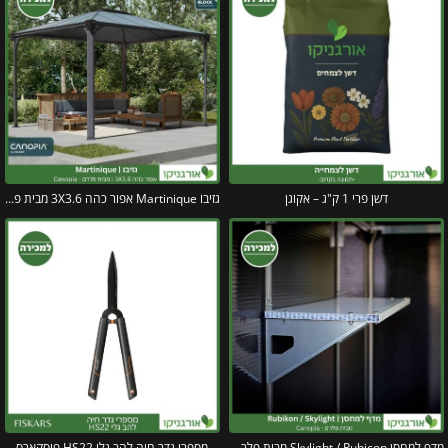
דשן פרי 1 ק"ג – אקוגן
גזיבו Martinique אפור כהה 3X3.6 מבית פלרם – Canopia
מדף למחסן Skylight / Rubicon מבית פלרם – קנופיה
מספרי גדר חיה להב גלי HS22 פיסקארס