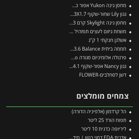
מחסן גינה Yukon אפור כהה 3.3X4 מבית פלרם – קנופיה
גגון Lily שחור-שקוף 1.3X1.7 בעיצוב רטרו מבית פלרם – Canopia
מחסן גינה Skylight קרם 1.9X2.3 מבית פלרם – קנופיה
משחת גיזום לעצים תפזהיל 1 ק"ג (תפזול)
אשלגן חנקתי 1 ק"ג
חממה ביתית 3X3.6 Balance מבית פלרם – Canopia
פרגולה אלומיניום סגורה SanRemo אפורה 3X4.4 קירוי שקוף מבית Canopia
גגון Nancy אפור-שקוף 0.9X4.1 עיצוב מודרני מבית פלרם – Canopia
דשן לסחלבים-FLOWER
צמחים מומלצים
הל קרדמון (אלפיניה הדורה)
תפוח הורד 25 ליטר
ליריופה כדנית 10 ליטר
אדנית EDA דמוי בטון | מידות 78.5X29.5X60 ס"מ | אפור כהה