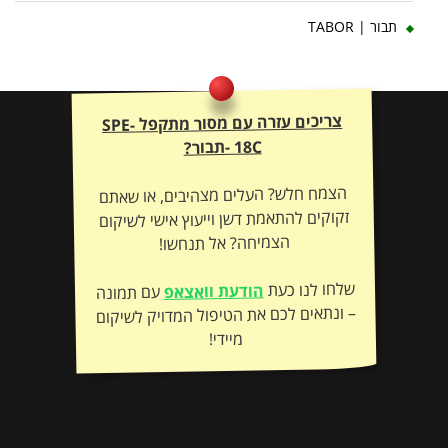
תבור | TABOR
צריכים עזרה עם מסור מתקפל SPE-
18C -תבור?
הצמח חלש? העלים מצהיבים, או שאתם
זקוקים להתאמת דשן וייעוץ אישי לשיקום
הצמיחה? אל תנחשו!
שלחו לנו כעת
הודעת וואצאפ
עם תמונה
– ונתאים לכם את הטיפול המדויק לשיקום
מיידי!