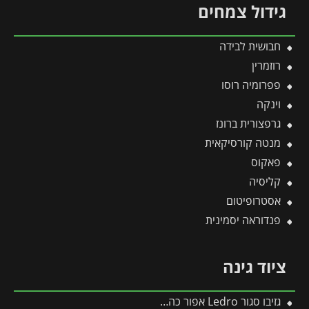
גידול צמחים
חבושית לבידה
רוזמרין
פפרומיה רוסו
וינקה
גרפצורית ברונז
מנטה קורסיקאית
פאקוס
קליסיה
אסטרופיטום
פנדוראה יסמינית
ציוד גינה
גזיבו סגור Ledro אפור כהה 3X3 מבית פלרם – Canopia