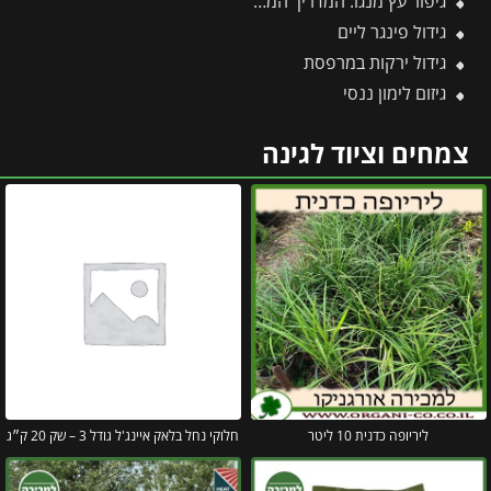
גיפור עץ מנגו: המדריך המקצועי לטיפול בקימחון, הגדלת היבול ודרכי יישום יעילות
גידול פינגר ליים
גידול ירקות במרפסת
גיזום לימון ננסי
צמחים וציוד לגינה
ליריופה כדנית 10 ליטר
חלוקי נחל בלאק איינג'ל גודל 3 – שק 20 ק״ג