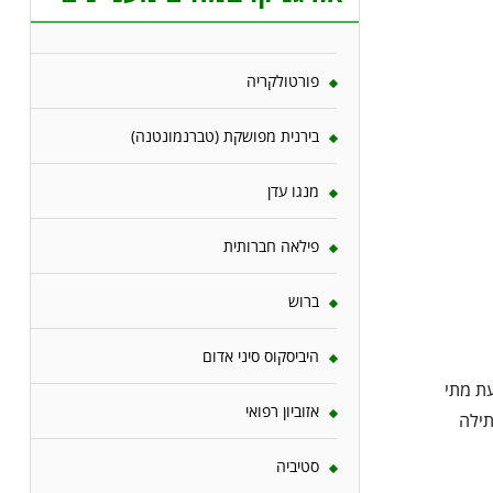
פורטולקריה
בירנית מפושקת (טברנמונטנה)
מנגו עדן
פילאה חברותית
ברוש
היביסקוס סיני אדום
עת מתי
אזוביון רפואי
תילה
סטיביה