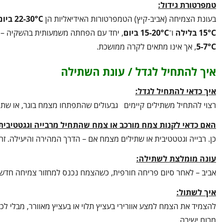
טמפרטורת גידול:
בעונת הצמיחה (אביב-קיץ) הטמפרטורות האידיאליות הן
22-30°C
ביום
15°C
בלילה
ו־
15-20°C
ביום
, יחד עם הפחתה משמעותית בהשקיה – תנ
5-7°C
, אך אינו מתאים לקרה ממושכת.
איך להתחיל לגדל / עונת השתילה
איך כדאי להתחיל לגדל:
רצוי להתחיל משתילים קיימים גבעולים שהתפתחו מצמח בוגר, או שת
האם כדאי לקנות צמח מורכב או צמח שהתחיל מרבייה וגגטטיבית
כן. רבייה וגטטטיבית או שתילים מצמח אם – הדרך המהירה והיעילה. זר
עונה מומלצת לשתילה:
אביב – לאחר סיום פריחה חורפית, כשהצמח נכנס למחזור צמיחה חדש.
איך לשתול:
להצמיד את הצמח למצע אוורירי בעציץ תלוי או בעציץ מאוורר, מבלי לכ
מרוח ישירה