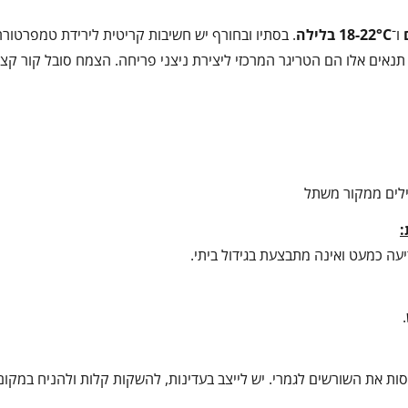
ו־
18-22°C
בלילה
. בסתיו ובחורף יש חשיבות קריטית לירידת טמפרטור
אים אלו הם הטריגר המרכזי ליצירת ניצני פריחה. הצמח סובל קור קצר
ילים ממקור משתל
:
יעה כמעט ואינה מתבצעת בגידול ביתי.
סות את השורשים לגמרי. יש לייצב בעדינות, להשקות קלות ולהניח במקום 