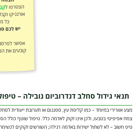
הצטרפו ל
קבו
כל מה
יש לכם סח
אפשר לפרסם א
קובעים את המ
תנאי גידול סחלב דנדרוביום נובילה – טיפול
צמח אפיפיטי בטבעו, ולכן אינו זקוק לאדמה כלל. טיפול שוטף כולל הס
טיפ חשוב – לא לשתול ישירות באדמה רגילה; השורשים זקוקים לנשימה