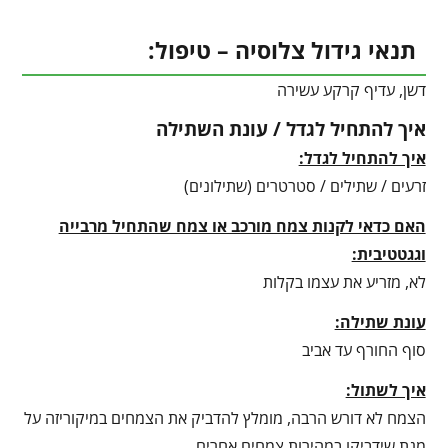
תנאי גידול צלוסיה – טיפול:
דשן, עדיף קרקע עשירה
איך להתחיל לגדל / עונת השתילה
איך להתחיל לגדל:
זרעים / שתילים / סטרטרים (שתילונים)
האם כדאי לקנות צמח מורכב או צמח שהתחיל מרבייה
וגגטטיבית:
לא, מזריע את עצמו בקלות
עונת שתילה:
סוף החורף עד אביב
איך לשתול:
הצמח לא דורש הרבה, מומלץ להדביק את הצמחים במיקוריזה על
מנת שידביקו במהירות צמחים אחרים