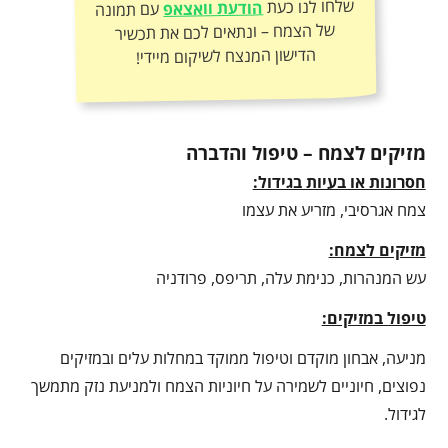
שלחו לנו כעת
הודעת וואצאפ
עם תמונה
של הצמח – ונתאים לכם את תכשיר
הדישון המנצח לשיקום מיידי!
מזיקים לצמח – טיפול והדברה
חסרונות או בעיות בגידול:
צמח אגרסיבי, מזריע את עצמו
מזיקים לצמח:
עש המנהרות, כנימת עלה, תריפס, פרודניה
טיפול במזיקים:
מניעה, אבחון מוקדם וטיפול ממוקד במחלות עלים ובמזיקים
נפוצים, חיוניים לשמירה על חיוניות הצמח ולמניעת נזק מתמשך
לגידול.