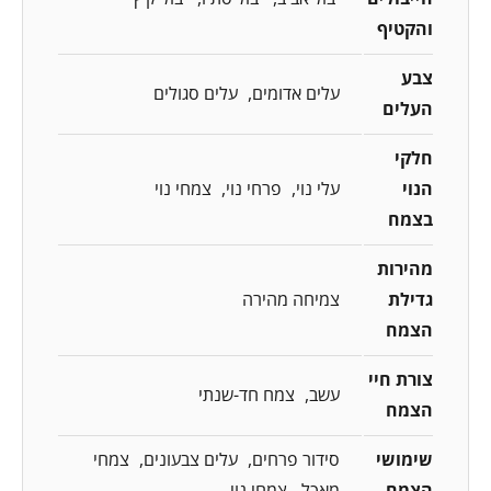
והקטיף
צבע
עלים אדומים
עלים סגולים
העלים
חלקי
הנוי
עלי נוי
פרחי נוי
צמחי נוי
בצמח
מהירות
גדילת
צמיחה מהירה
הצמח
צורת חיי
עשב
צמח חד-שנתי
הצמח
שימושי
סידור פרחים
עלים צבעונים
צמחי
הצמח
מאכל
צמחי נוי