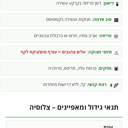
דישון:
דשן פריחה בקרקע עשירה
🧪
סוג אדמה:
מנוקזת ועשירה בקומפוסט
🟫
פריחה:
אביב-סתיו, חרוט או כרבולת צבעוניים
🌸
סימני מצוקה:
עלים צהובים = עודף מים/ניקוז לקוי
⚠️
מזיקים:
כנימת עלה, תריפס, פרודניה
🕷️
רמת קושי:
קל, ללא דרישות מיוחדות
👨‍🌾
תנאי גידול ומאפיינים – צלוסיה
עונת