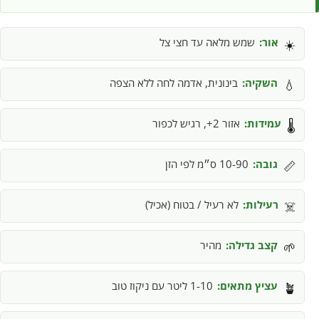
אור:
שמש מלאה עד חצי צל
☀️
השקיה:
בינונית, אדמה לחה ללא הצפה
💧
עמידות:
אזור 2+, רגיש לכפור
🌡️
גובה:
10-90 ס״מ לפי הזן
📏
רעילות:
לא רעיל / בטוח (אכיל)
☠️
קצב גדילה:
מהיר
🌱
עציץ מתאים:
1-10 ליטר עם ניקוז טוב
🪴