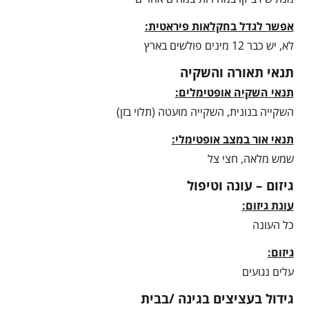
אפשר לגדל בחקלאות פיראטית:
לא, יש כבר 12 מינים פולשים בארץ
תנאי תאורה והשקיה
תנאי השקיה אופטימלים:
השקייה בנונית, השקייה מועטה (תלוי בזן)
תנאי אור במצב אופטימלי:
שמש מלאה, חצי צל
גיזום – עונה וטיפול
עונת גיזום:
כל העונה
גיזום:
עלים נגועים
גידול בעציצים בגינה /בבית