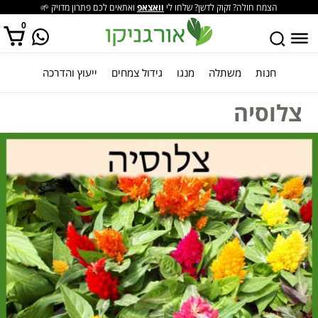
הצמח חולה? זקוק לדשן? שלחו לי
וואצאפ
ואתאים לכם פתרון מדויק 🌱
0
חנות
משתלה
מנגו
גידול צמחים
ייעוץ והדרכה
אין מוצרים בסל הקניות.
צלוסיה