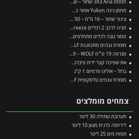
חממת 3X3 Aria שחור – שקוף מבית פלרם – Canopia
מחסן גינה Yukon אפור כהה כולל רצפה 3.3X2.7 מבית פלרם – קנופיה
צינור שחור – 16 מ"מ – 50 מטר דרג 4
חניה לרכב 2 רגליים 2.9X5 Arizona Breeze פלסן מבית פלרם – Canopia
מסור גובה לכלים מתחלפים פיסקארס
מזמרת גבהים מתכווננת RC-VM – WOLF
מגרפה 19 ס״מ DS-M19 – WOLF
את שפיכה קצר ידית פיברגלס J-201 -תבור
ברזל – אוליגו פרמיום 1 ק"ג
מזמרת ענפים טלסקופית RS900T – WOLF
צמחים מומלצים
תערובת שתילה 30 ליטר
ליריופה כדנית מגוון 10 ליטר
תפוח מים 25 ליטר