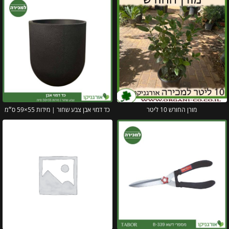
מורן החורש 10 ליטר
כד דמוי אבן צבע שחור | מידות 55×59 ס״מ