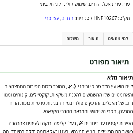
פרי, פרי מאכל, הדרים, שימוש קולינרי, גידול ביתי
מק"ט:
HNP10267
קטגוריות:
הדרים
,
עצי פרי
למי מתאים
תיאור
משלוח
תיאור מפורט
תיאור מלא
ליים הוא עץ הדר טרופי וריחני 🍋🌿, המוכר בזכות הפירות החמצמצים
והארומטיים שלו המשמשים להכנת משקאות, קוקטיילים, קינוחים ומגוון
רחב של מאכלים. זהו עץ פופולרי במיוחד בגינות פרטיות בזכות הריח
המרענן, הפרי השימושי והמראה ההדרי הקלאסי.
הפירות קטנים עד בינוניים 🍃, בעלי קליפה ירוקה ולעיתים צהבהבה
כאשר הם מבשילים. המיץ חמצמץ, רענן ובעל ארומה חזקה במיוחד, מה