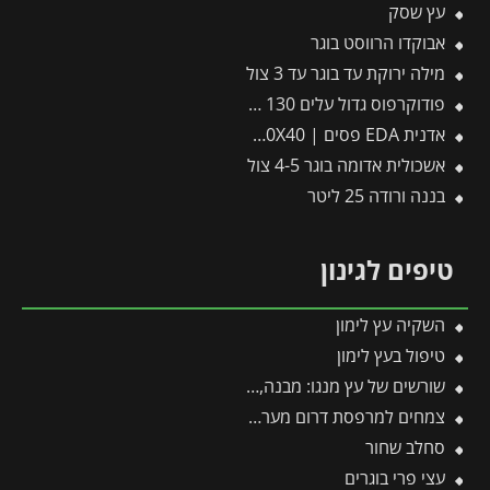
עץ שסק
אבוקדו הרווסט בוגר
מילה ירוקת עד בוגר עד 3 צול
פודוקרפוס גדול עלים 130 ליטר גובה עד 5 מ
אדנית EDA פסים | 100X40X40 ס”מ | לבן
אשכולית אדומה בוגר 4-5 צול
בננה ורודה 25 ליטר
טיפים לגינון
השקיה עץ לימון
טיפול בעץ לימון
שורשים של עץ מנגו: מבנה, עומק והסוד למערכת שורשים בריאה ויציבה
צמחים למרפסת דרום מערבית
סחלב שחור
עצי פרי בוגרים