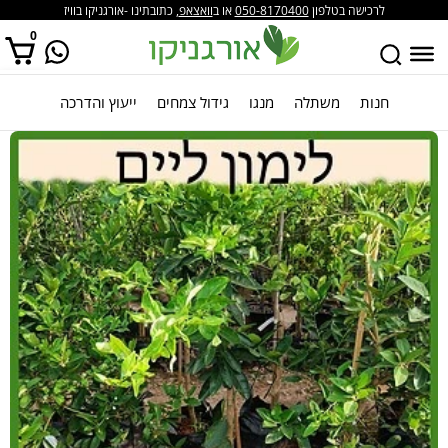
לרכישה בטלפון
050-8170400
או ב
וואצאפ
, כתובתינו -אורגניקו בוויז
0
חנות
משתלה
מנגו
גידול צמחים
ייעוץ והדרכה
אין מוצרים בסל הקניות.