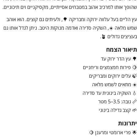
שהופך אותו למרכיב אהוב במטבחים אסייתיים, מקסיקניים וים תיכוניים.
עץ הליים בעל עלווה ירוקה ומבריקה 🌳, ולעיתים גם קוצים. הוא אוהב
שמש מלאה ☀️, השקיה סדירה ואדמה מנוקזת היטב. ניתן לגדל אותו גם
בעציצים גדולים 🪴.
תיאור הצמח
🌳 עץ הדר ירוק עד
🍋 פירות חמצמצים וריחניים
🍃 עלים ירוקים ומבריקים
☀️ מתאים לשמש מלאה
💧 השקיה בינונית עד סדירה
📏 גובה: 3.5–5 מטר
🌱 קצב גדילה בינוני
יתרונות
🌟 פרי ארומטי ומרענן 🍋