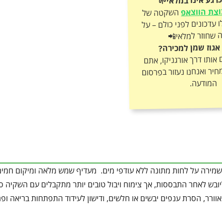
צת הווצאפ
השקטה של
אורגניקו וקבלו עדכונים לפני כולם – על
 שחוזר למלאי📲
אגוז שמן למכירה?
ותו דרך אורגניקו, אתם
חיר ואנחנו נעזור בפרסום
המודעה.
שמירה על לחות מתונה ללא עודפי מים. מעדיף שמש מלאה ומיקום חמים,
ליובש לאחר התבססות, אך צימוח ויבול טובים יותר מתקבלים עם השקיה ס
וורר, הסרת ענפים יבשים או חלשים, ודישון לעידוד התפתחות בריאה ופ