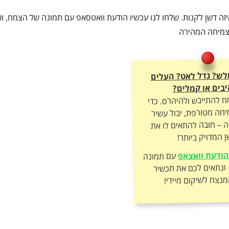
זה דשן לקנות. שלחו לנו עכשיו הודעת וואטסאפ עם תמונה של הצמח, וא
הצמיחה המהירה
חלש? גדל לאט? העלים
בים או קמלים?
ח להתייבש ולהיהרס. כדי
חה מטורפת, יבול עשיר
ה – חובה להתאים לו את
 המדויק ביותר!
ודעת וואצאפ
עם תמונה
של הצמח – ונתאים לכם את תכשיר
מנצח לשיקום מיידי!