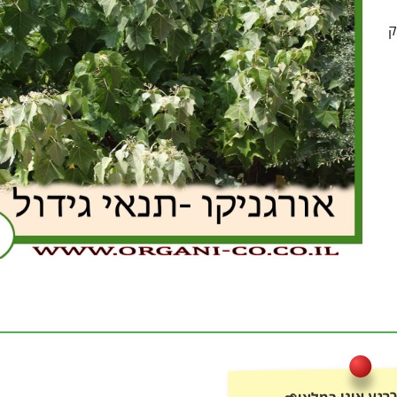
ק
רגע אינו במלאי🌱