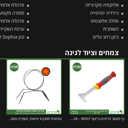
אלוקסיה מקרוריזה
פרגולת אלומיניום Sierra Cabrio אפורה 3X9.2 נפתחת מב
גיירדיה יפהפייה
מזמרה מקצועית P121 פי
סחלב אלאנטוס
פרגולה אלומיניום Sierra אפורה 3X3.1 מבית פלר
כשותנית
ערכת השקייה לחממה מ
ביצן רחב עלים
גגון Sophia לבן-לבן אופל 1X2.2 עיצוב מודרני מבית פלרם – Canopia
צמחים וציוד לגינה
כף מעשב חריצים בריצוף KF-2K – WOLF
טפטפת תמנון 4 יציאות, השקייה מווסתת + טפטפת 25 ליטר לשעה