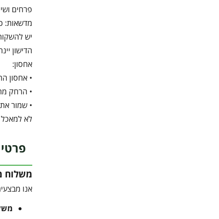
פרחים ושיחים: 5 גרם לליטר מים, אחת 
מדשאות: כ-1 ק"ג ל-100 מ"
יש להשקות 
הדישון יינ
אחסון:
• אחסון הת
• הרחק מהי
• שמור את 
לא למאכל 
פרטי 
משלוח מו
אנו מבצעים
משלוח 