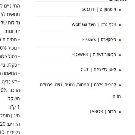
החיוניים ל
אוסמוקוט | SCOTT
מתאים לצמ
גדולות של 
וולף גרדן | Wolf Garten
יתרונות:
• מסיסות מ
פיסקארס | Fiskars
• מכיל 100% חומרי הזנה לצמחים.
פלאוור דשנים | FLOWER
• נטול כלור
• נקלט ביע
קאט כלי גינה | CUT
• התאמה רח
• לא נדיף,
קנופיה פלרם | חממות, גגונים, גזיבו, פרגולה
הרכב: 46% אשלגן, 13% ' (K2O) חנקן (N)
חניה
משקל:
1 ק"ג
תבור | TABOR
מינון מומלץ
הדרים: 25-20 גרם לעץ צעיר לשבוע, 120-60 גרם לעץ בוגר לשבוע.
נשירים: 10 גרם לעץ צעיר לשבוע, 40 גרם לעץ בוגר לשבוע.