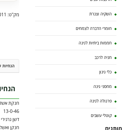
השקיה וצנרת
מק"ט:
011
חומרי הדברה לצמחים
חממות ביתיות לגינה
חניה לרכב
הנחיות ש
כלי גינון
הנחיו
מחסני גינה
פרגולה לגינה
חנקת אשלג
13-0-46
קוטלי עשבים
דשן גרגירי 
חנקן ואשלג
מותגים