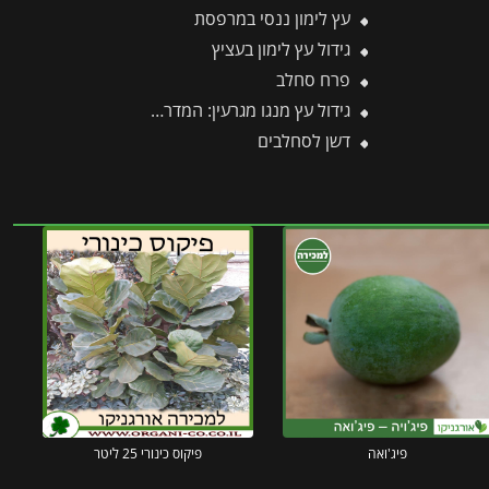
עץ לימון ננסי במרפסת
גידול עץ לימון בעציץ
פרח סחלב
גידול עץ מנגו מגרעין: המדריך להנבטה, תנאי גידול וכדאיות
דשן לסחלבים
פיג'ואה
פיקוס כינורי 25 ליטר