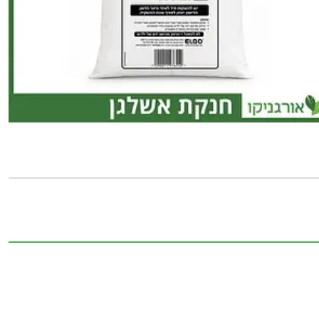
אשלגן
חנקתי
1
ק"ג