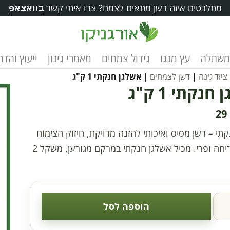
מתלבטים איזה דשן מתאים לצמח? צרו איתי קשר
בוואצאפ
משתלה
עץ מנגו
גידול צמחים
מאמרי גינון
ייעוץ והד
ציוד גינה
|
דשן לצמחים
| אשלגן חנקתי 1 ק"ג
חנקתי 1 ק"ג
29
תי – דשן מסיס ואיכותי להזנה מדויקת, חיזוק הצימוח
ושיפור פריחה ופרי. מכיל אשלגן חנקתי במרקם מגורען, משקל 2
הוספה לסל