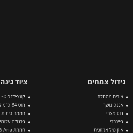
גידול צמחים
ציוד גינה
צורית מהתלת
קונפידנס 30 מ"ל
אננס נושך
מוט 84 ס"מ לכלים מתחלפים פיסקארס
דום מצרי
חממה ביתית קטנה 1.3X0.6 IVY מבית
פיינברי
פרגולה אלומיניום Stockholm שקופה 3.4X5.9 עיצוב מוד
אוזן פיל אמזונית
חממת 3X6 Aria שחור – שקוף מבית פלרם – Canopia