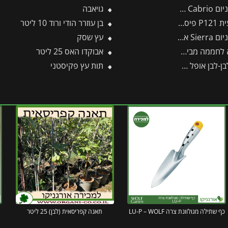
ית פלרם – Canopia
גויאבה
סקארס
בן עוזרר הודי ורוד 10 ליטר
ם – Canopia3394
עץ שסק
בית פלרם – Canopia
אבוקדו האס 25 ליטר
תות עץ פקיסטני
כף שתילה מגולוונת צרה LU-P – WOLF
תאנה קפריסאית (לבן) 25 ליטר