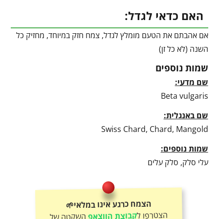
האם כדאי לגדל:
אם אהבתם את הטעם מומלץ לגדל, צמח חזק במיוחד, מחזיק כל
השנה (לא כל זן)
שמות נוספים
שם מדעי:
Beta vulgaris
שם באנגלית:
Swiss Chard, Chard, Mangold
שמות נוספים:
עלי סלק, סלק עלים
הצמח כרגע אינו במלאי🌱
הצטרפו ל
קבוצת הווצאפ
השקטה של
אורגניקו וקבלו עדכונים לפני כולם – על