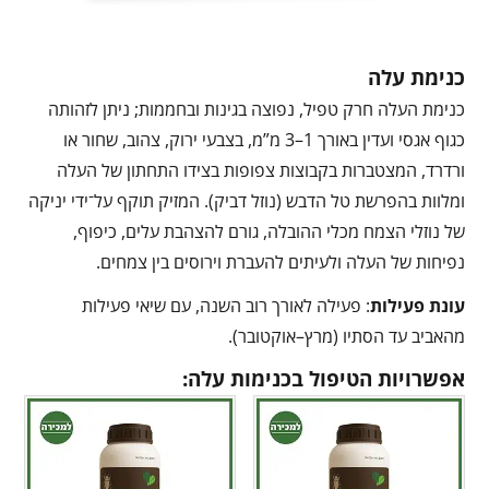
כנימת עלה
כנימת העלה חרק טפיל, נפוצה בגינות ובחממות; ניתן לזהותה
כגוף אגסי ועדין באורך 1–3 מ”מ, בצבעי ירוק, צהוב, שחור או
ורדרד, המצטברות בקבוצות צפופות בצידו התחתון של העלה
ומלוות בהפרשת טל הדבש (נוזל דביק). המזיק תוקף על־ידי יניקה
של נוזלי הצמח מכלי ההובלה, גורם להצהבת עלים, כיפוף,
נפיחות של העלה ולעיתים להעברת וירוסים בין צמחים.
עונת פעילות
: פעילה לאורך רוב השנה, עם שיאי פעילות
מהאביב עד הסתיו (מרץ–אוקטובר).
אפשרויות הטיפול בכנימות עלה: