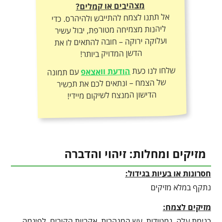
מצהיבים או קמלים?
אל תתנו לצמח להתייבש ולהיהרס. כדי
ליהנות מצמיחה מטורפת, יבול עשיר
ועלוקה ירוקה – חובה להתאים לו את
הדשן המדויק ביותר!
שלחו לנו כעת
הודעת וואצאפ
עם תמונה
של הצמח – ונתאים לכם את תכשיר
הדישון המנצח לשיקום מיידי!
מזיקים ומחלות: זיהוי והדברה
חסרונות או בעיות בגידול:
נתקף במלא מזיקים
מזיקים לצמח:
כנימת עלה, נמטודות, עש המנהרות, אקריות הקורים, לפיגמה