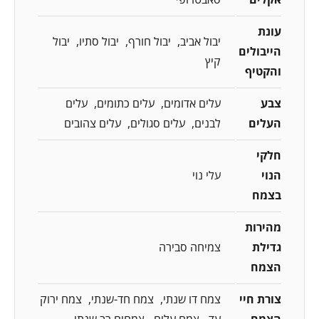
עונת
יבול אביב
יבול חורף
יבול סתיו
יבול
הייבולים
קיץ
והקטיף
צבע
עלים אדומים
עלים כתומים
עלים
העלים
לבנים
עלים סגולים
עלים צהובים
חלקי
הנוי
עלי נוי
בצמח
מהירות
גדילת
צמיחה סבירה
הצמח
צורת חיי
צמח דו שנתי
צמח חד-שנתי
צמח ירוק
הצמח
עד
צמח עלים
צמחים רב שנתי