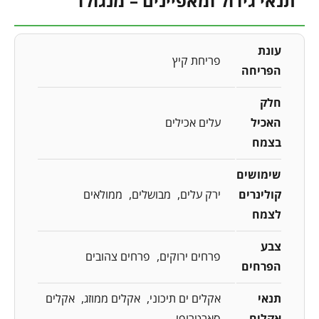
תנאי גידול ומאפיינים – מנגולד
עונת
פריחת קיץ
הפריחה
חלק
האכיל
עלים אכילים
בצמח
שימושים
קולינרים
ירק עלים
מבושלים
ממולאים
לצמח
צבע
פרחים ירוקים
פרחים צהובים
הפרחים
תנאי
אקלים ים תיכוני
אקלים ממוזג
אקלים
אקלים
סאבטרופי