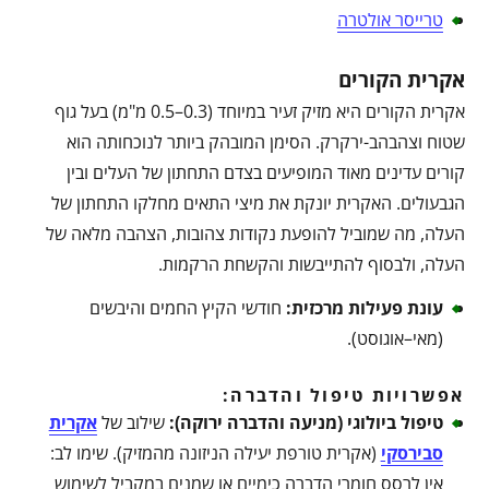
טרייסר אולטרה
אקרית הקורים
אקרית הקורים היא מזיק זעיר במיוחד (0.3–0.5 מ"מ) בעל גוף
שטוח וצהבהב-ירקרק. הסימן המובהק ביותר לנוכחותה הוא
קורים עדינים מאוד המופיעים בצדם התחתון של העלים ובין
הגבעולים. האקרית יונקת את מיצי התאים מחלקו התחתון של
העלה, מה שמוביל להופעת נקודות צהובות, הצהבה מלאה של
העלה, ולבסוף להתייבשות והקשחת הרקמות.
עונת פעילות מרכזית
:
חודשי הקיץ החמים והיבשים
(מאי–אוגוסט).
אפשרויות טיפול והדברה:
טיפול ביולוגי (מניעה והדברה ירוקה)
:
שילוב של
אקרית
סבירסקי
(אקרית טורפת יעילה הניזונה מהמזיק). שימו לב:
אין לרסס חומרי הדברה כימיים או שמנים במקביל לשימוש